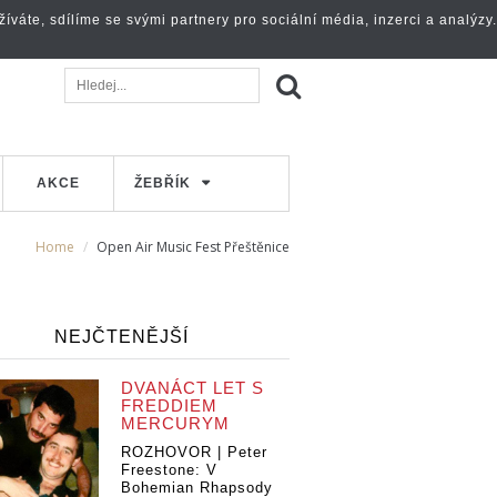
váte, sdílíme se svými partnery pro sociální média, inzerci a analýzy.
AKCE
ŽEBŘÍK
Home
Open Air Music Fest Přeštěnice
NEJČTENĚJŠÍ
DVANÁCT LET S
FREDDIEM
MERCURYM
ROZHOVOR | Peter
Freestone: V
Bohemian Rhapsody