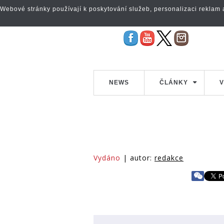
Webové stránky používají k poskytování služeb, personalizaci reklam a 
NEWS
ČLÁNKY
V
Vydáno
| autor:
redakce