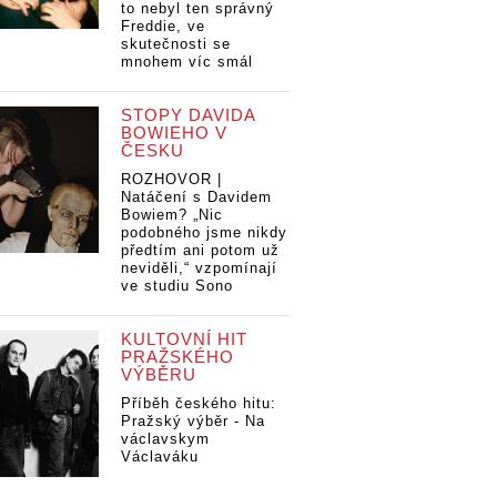
to nebyl ten správný
Freddie, ve
skutečnosti se
mnohem víc smál
STOPY DAVIDA
BOWIEHO V
ČESKU
ROZHOVOR |
Natáčení s Davidem
Bowiem? „Nic
podobného jsme nikdy
předtím ani potom už
neviděli,“ vzpomínají
ve studiu Sono
KULTOVNÍ HIT
PRAŽSKÉHO
VÝBĚRU
Příběh českého hitu:
Pražský výběr - Na
václavskym
Václaváku