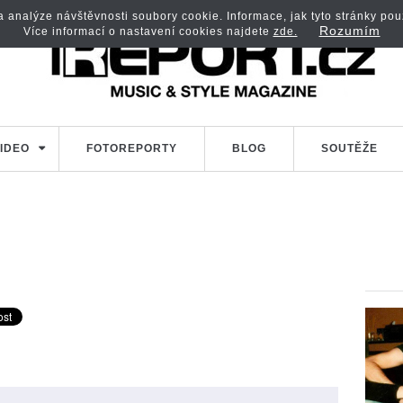
analýze návštěvnosti soubory cookie. Informace, jak tyto stránky použí
Rozumím
Více informací o nastavení cookies najdete
zde.
IDEO
FOTOREPORTY
BLOG
SOUTĚŽE