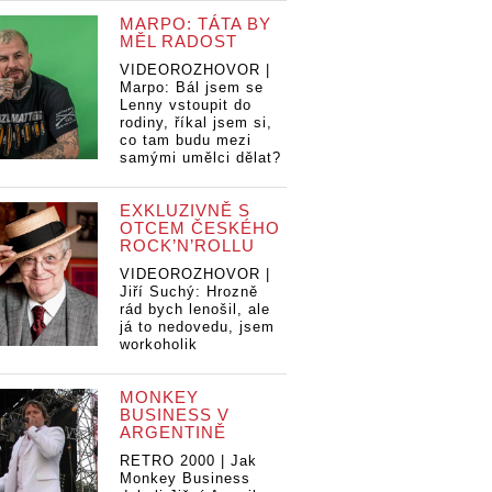
MARPO: TÁTA BY
MĚL RADOST
VIDEOROZHOVOR |
Marpo: Bál jsem se
Lenny vstoupit do
rodiny, říkal jsem si,
co tam budu mezi
samými umělci dělat?
EXKLUZIVNĚ S
OTCEM ČESKÉHO
ROCK’N’ROLLU
VIDEOROZHOVOR |
Jiří Suchý: Hrozně
rád bych lenošil, ale
já to nedovedu, jsem
workoholik
MONKEY
BUSINESS V
ARGENTINĚ
RETRO 2000 | Jak
Monkey Business