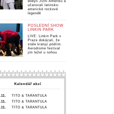
dobyli Jižní Ameriku a
učarovali latinsko-
americké rockové
legendě
POSLEDNÍ SHOW
LINKIN PARK
LIVE: Linkin Park v
Praze dokázali, že
stále kralují pódiím.
Aerodrome festival
jim ležel u nohou
Kalendář akcí
.11.
TITO & TARANTULA
.11.
TITO & TARANTULA
.11.
TITO & TARANTULA