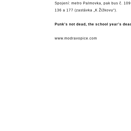
Spojení: metro Palmovka, pak bus č. 109
136 a 177 (zastávka „K Žižkovu“).
Punk's not dead, the school year's dea
www.modravopice.com