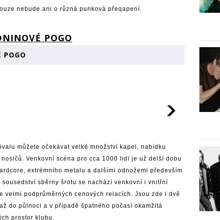
nouze nebude ani o různá punková přeqapení.
É POGO
ivalu můžete očekávat velké množství kapel, nabídku
C nosičů. Venkovní scéna pro cca 1000 lidí je už delší dobu
ardcore, extrémního metalu a dalšími odnožemi především
v sousedství sběrny šrotu se nachází venkovní i vnitřní
 vše velmi podprůměrných cenových relacích. Jsou zde i dvě
 až do půlnoci a v případě špatného počasí okamžitá
ých prostor klubu.