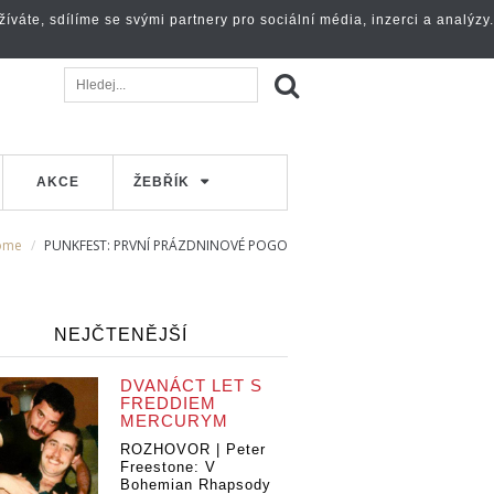
váte, sdílíme se svými partnery pro sociální média, inzerci a analýzy.
AKCE
ŽEBŘÍK
ome
PUNKFEST: PRVNÍ PRÁZDNINOVÉ POGO
NEJČTENĚJŠÍ
DVANÁCT LET S
FREDDIEM
MERCURYM
ROZHOVOR | Peter
Freestone: V
Bohemian Rhapsody