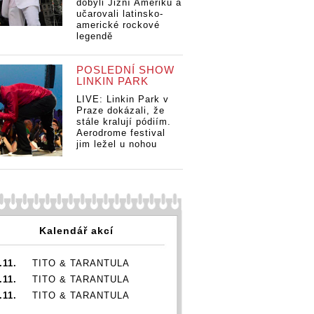
dobyli Jižní Ameriku a
učarovali latinsko-
americké rockové
legendě
POSLEDNÍ SHOW
LINKIN PARK
LIVE: Linkin Park v
Praze dokázali, že
stále kralují pódiím.
Aerodrome festival
jim ležel u nohou
Kalendář akcí
.11.
TITO & TARANTULA
.11.
TITO & TARANTULA
.11.
TITO & TARANTULA