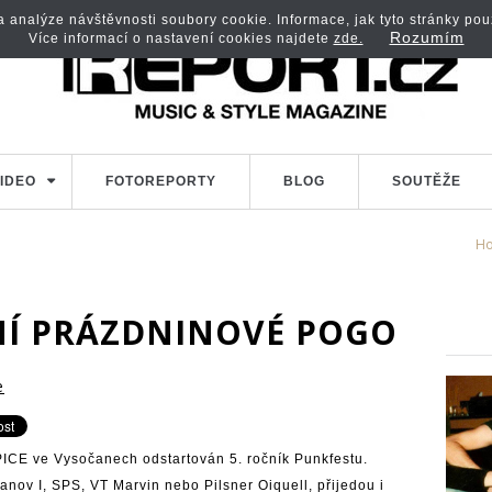
analýze návštěvnosti soubory cookie. Informace, jak tyto stránky použí
Rozumím
Více informací o nastavení cookies najdete
zde.
IDEO
FOTOREPORTY
BLOG
SOUTĚŽE
H
NÍ PRÁZDNINOVÉ POGO
e
CE ve Vysočanech odstartován 5. ročník Punkfestu.
anov I, SPS, VT Marvin nebo Pilsner Oiquell, přijedou i