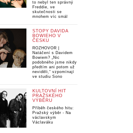
to nebyl ten správný
Freddie, ve
skutečnosti se
mnohem víc smál
STOPY DAVIDA
BOWIEHO V
ČESKU
ROZHOVOR |
Natáčení s Davidem
Bowiem? „Nic
podobného jsme nikdy
předtím ani potom už
neviděli,“ vzpomínají
ve studiu Sono
KULTOVNÍ HIT
PRAŽSKÉHO
VÝBĚRU
Příběh českého hitu:
Pražský výběr - Na
václavskym
Václaváku