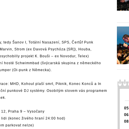
, tedy Šanov I, Totální Nasazení, SPS, Čertůf Punk
T Marvin, Strom (ex Davová Psychóza [SR]), Houba,
ychobilly projekt K. Bouši – ex Novodur, Telex)
niční hosté Schwimmbad (švýcarská skupina z německého
Bumper (Oi-punk z Německa).
erace: MHD, Kohout plaší smrt, Piknik, Konec Konců a In
lnoční punkové DJ systémy. Osobitým slovem vás programem
ek.
05
i 12, Praha 9 – Vysočany
06
idi (konec živého hraní 24:00 hod)
08
em parkovat nelze)