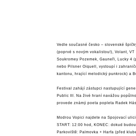
Vedle současné česko – slovenské špičky
(poprvé s novým vokalistou!), Volant, V
Soukromey Pozemek, Gauneři, Lucky 4 (ps
nebo Pilsner Oiquell, vystoupí i zahra
kantonu, hrající melodický punkrock) a 
Festival zahájí zástupci nastupující gen
Public Ill. Na živé hraní navážou popů
provede známý poeta popleta Radek Hás
Modrou Vopici
najdete na Spojovací ulic
START: 12:00 hod, KONEC: dokud budou l
Parkoviště: Palmovka + Harfa (před klub