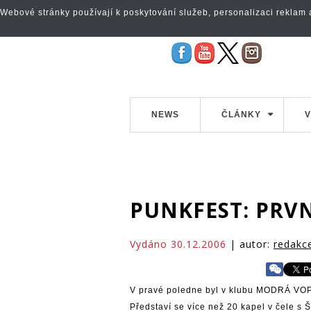
Webové stránky používají k poskytování služeb, personalizaci reklam a 
NEWS
ČLÁNKY
V
PUNKFEST: PRV
Vydáno 30.12.2006
| autor:
redakc
V pravé poledne byl v klubu MODRÁ VOPI
Představí se více než 20 kapel v čele s Š