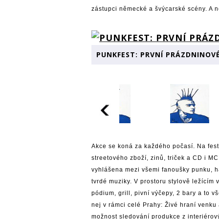
zástupci německé a švýcarské scény. A 
PUNKFEST: PRVNÍ PRÁZDNINOV
Akce se koná za každého počasí. Na fest
streetového zboží, zinů, triček a CD i M
vyhlášena mezi všemi fanoušky punku, h
tvrdé muziky. V prostoru stylově ležícím 
pódium, grill, pivní výčepy, 2 bary a to
nej v rámci celé Prahy: Živé hraní venku
možnost sledování produkce z interiérov