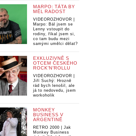
MARPO: TÁTA BY
MĚL RADOST
VIDEOROZHOVOR |
Marpo: Bál jsem se
Lenny vstoupit do
rodiny, říkal jsem si,
co tam budu mezi
samými umělci dělat?
EXKLUZIVNĚ S
OTCEM ČESKÉHO
ROCK’N’ROLLU
VIDEOROZHOVOR |
Jiří Suchý: Hrozně
rád bych lenošil, ale
já to nedovedu, jsem
workoholik
MONKEY
BUSINESS V
ARGENTINĚ
RETRO 2000 | Jak
Monkey Business