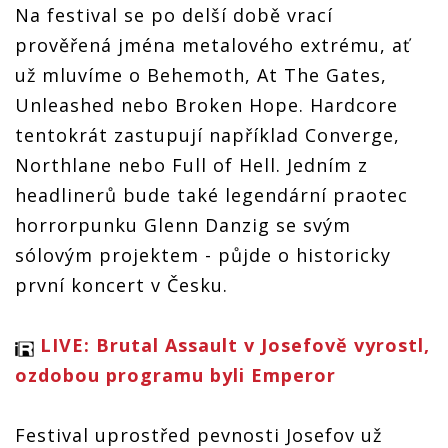
Josefova
přiveze do
přiveze do
přiveze do
Na festival se po delší době vrací
metalovou
Josefova
Josefova
Josefova
elitu.
metalovou
metalovou
metalovou
prověřená jména metalového extrému, ať
Zahrají
elitu.
elitu.
elitu.
už mluvíme o Behemoth, At The Gates,
Behemoth
Zahrají
Zahrají
Zahrají
nebo At
Behemoth
Behemoth
Behemoth
Unleashed nebo Broken Hope. Hardcore
The Gates
nebo At
nebo At
nebo At
The Gates
The Gates
The Gates
tentokrát zastupují například Converge,
Northlane nebo Full of Hell. Jedním z
headlinerů bude také legendární praotec
horrorpunku Glenn Danzig se svým
sólovým projektem - půjde o historicky
první koncert v Česku.
LIVE: Brutal Assault v Josefově vyrostl,
ozdobou programu byli Emperor
Festival uprostřed pevnosti Josefov už