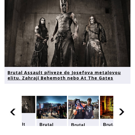
Brutal Assault přiveze do Josefova metalovou
elitu. Zahrají Behemoth nebo At The Gates
Brutal
Assault
Brutal
Brutal
Brutal
přiveze do
Assault
Assault
Assault