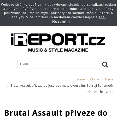
Webové stránky používají k poskytování služeb, personalizaci reklam
a analýze návštěvnosti soubory cookie. Informace, jak tyto stránky
používáte, sdílíme se svými partnery pro sociální média, inzerci a
analýzy. Více informací o nastavení cookies najdete
zde.
Rozumím
Home
Články
News
Brutal Assault přiveze do Josefova metalovou elitu. Zahrají Behemoth
nebo At The Gates
Brutal Assault přiveze do