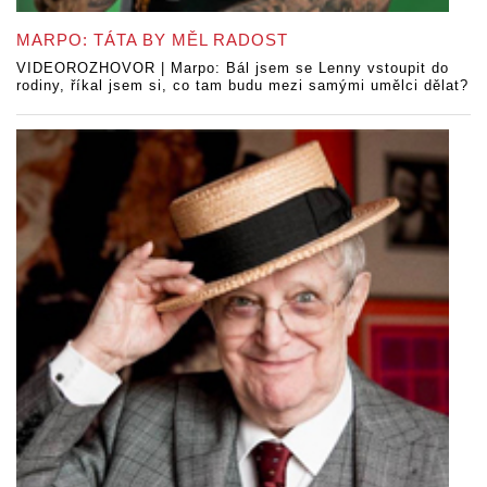
MARPO: TÁTA BY MĚL RADOST
VIDEOROZHOVOR | Marpo: Bál jsem se Lenny vstoupit do
rodiny, říkal jsem si, co tam budu mezi samými umělci dělat?