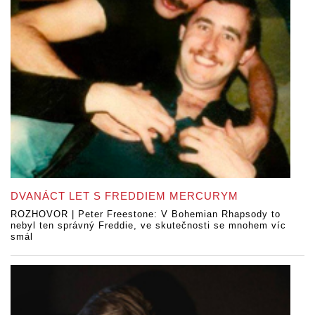
DVANÁCT LET S FREDDIEM MERCURYM
ROZHOVOR | Peter Freestone: V Bohemian Rhapsody to
nebyl ten správný Freddie, ve skutečnosti se mnohem víc
smál