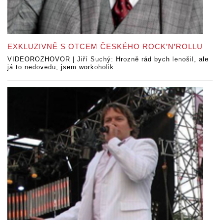
EXKLUZIVNĚ S OTCEM ČESKÉHO ROCK’N’ROLLU
VIDEOROZHOVOR | Jiří Suchý: Hrozně rád bych lenošil, ale
já to nedovedu, jsem workoholik