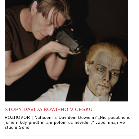
STOPY DAVIDA BOWIEHO V ČESKU
ROZHOVOR | Natáčení s Davidem Bowiem? „Nic podobného
jsme nikdy předtím ani potom už neviděli,“ vzpomínají ve
studiu Sono