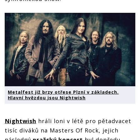
Metalfest již brzy otřese Plzní v základech.
Hlavní hvězdou jsou Nightwish
Nightwish
hráli loni v létě pro pětadvacet
tisíc diváků na Masters Of Rock, jejich
následný
pražský koncert
byl dopředu