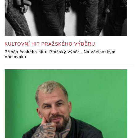
KULTOVNÍ HIT PRAŽSKÉHO VÝBĚRU
Příběh českého hitu: Pražský výběr - Na václavskym
Václaváku