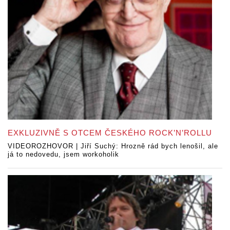
EXKLUZIVNĚ S OTCEM ČESKÉHO ROCK’N’ROLLU
VIDEOROZHOVOR | Jiří Suchý: Hrozně rád bych lenošil, ale
já to nedovedu, jsem workoholik