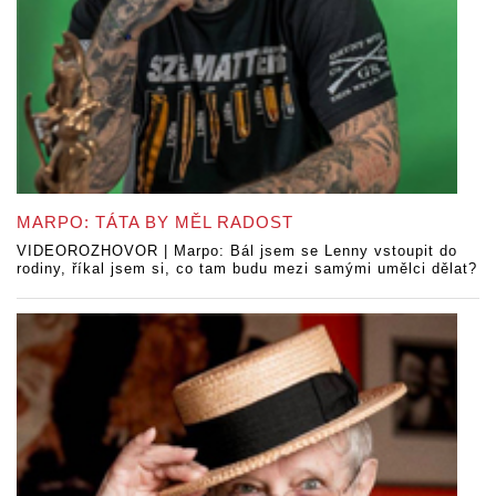
MARPO: TÁTA BY MĚL RADOST
VIDEOROZHOVOR | Marpo: Bál jsem se Lenny vstoupit do
rodiny, říkal jsem si, co tam budu mezi samými umělci dělat?