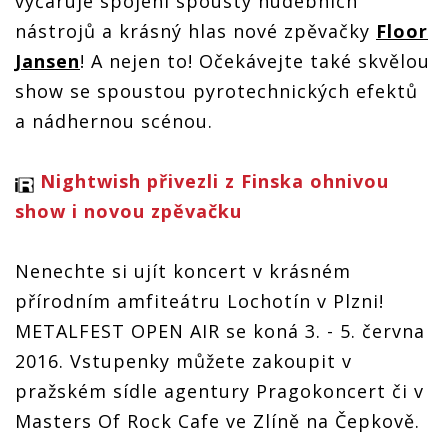
vyčaruje spojení spousty hudebních
nástrojů a krásný hlas nové zpěvačky
Floor
Jansen
! A nejen to! Očekávejte také skvělou
show se spoustou pyrotechnických efektů
a nádhernou scénou.
Nightwish přivezli z Finska ohnivou
show i novou zpěvačku
Nenechte si ujít koncert v krásném
přírodním amfiteátru Lochotín v Plzni!
METALFEST OPEN AIR se koná 3. - 5. června
2016. Vstupenky můžete zakoupit v
pražském sídle agentury Pragokoncert či v
Masters Of Rock Cafe ve Zlíně na Čepkově.