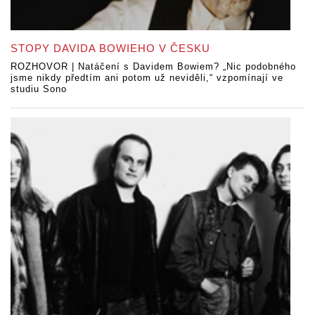
STOPY DAVIDA BOWIEHO V ČESKU
ROZHOVOR | Natáčení s Davidem Bowiem? „Nic podobného
jsme nikdy předtím ani potom už neviděli,“ vzpomínají ve
studiu Sono