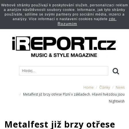
Webové stránky používají k poskytování služeb, personalizaci reklam
a analýze návštěvnosti soubory cookie. Informace, jak tyto stránky
používáte, sdílíme se svými partnery pro sociální média, inzerci a
analýzy. Více informací o nastavení cookies najdete
zde.
Rozumím
Home
Články
News
Metalfest již brzy otřese Plzní v základech. Hlavní hvězdou jsou
Nightwish
Metalfest již brzy otřese