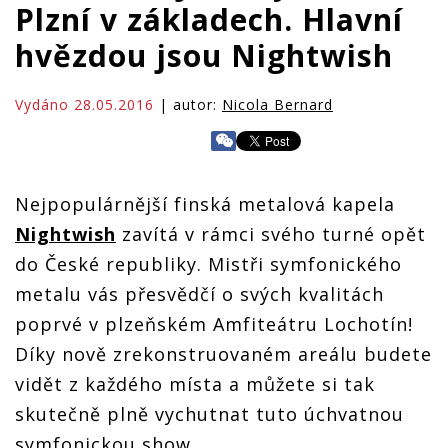
Plzní v základech. Hlavní
hvězdou jsou Nightwish
Vydáno 28.05.2016
| autor:
Nicola Bernard
Nejpopulárnější finská metalová kapela
Nightwish
zavítá v rámci svého turné opět
do České republiky. Mistři symfonického
metalu vás přesvědčí o svých kvalitách
poprvé v plzeňském Amfiteátru Lochotín!
Díky nově zrekonstruovaném areálu budete
vidět z každého místa a můžete si tak
skutečně plně vychutnat tuto úchvatnou
symfonickou show.