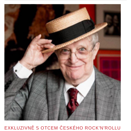
EXKLUZIVNĚ S OTCEM ČESKÉHO ROCK’N’ROLLU