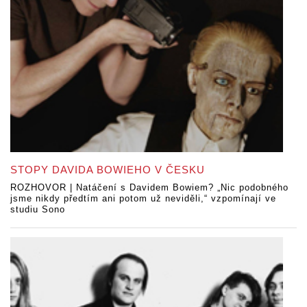
STOPY DAVIDA BOWIEHO V ČESKU
ROZHOVOR | Natáčení s Davidem Bowiem? „Nic podobného
jsme nikdy předtím ani potom už neviděli,“ vzpomínají ve
studiu Sono