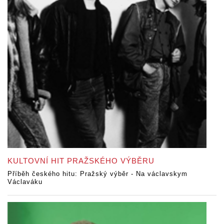
KULTOVNÍ HIT PRAŽSKÉHO VÝBĚRU
Příběh českého hitu: Pražský výběr - Na václavskym
Václaváku