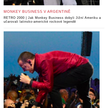
MONKEY BUSINESS V ARGENTINĚ
RETRO 2000 | Jak Monkey Business dobyli Jižní Ameriku a
učarovali latinsko-americké rockové legendě