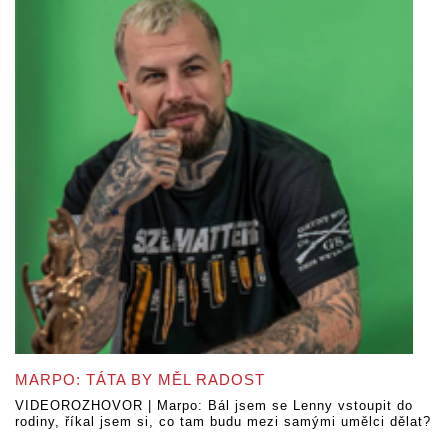
MARPO: TÁTA BY MĚL RADOST
VIDEOROZHOVOR | Marpo: Bál jsem se Lenny vstoupit do
rodiny, říkal jsem si, co tam budu mezi samými umělci dělat?