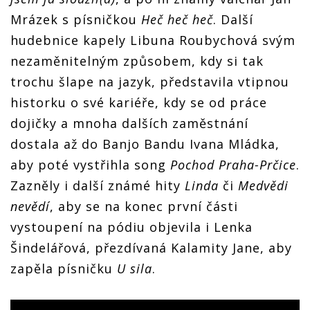
Mrázek s písničkou
Heč heč heč
. Další
hudebnice kapely Libuna Roubychová svým
nezaměnitelným způsobem, kdy si tak
trochu šlape na jazyk, představila vtipnou
historku o své kariéře, kdy se od práce
dojičky a mnoha dalších zaměstnání
dostala až do Banjo Bandu Ivana Mládka,
aby poté vystřihla song
Pochod Praha-Prčice
.
Zazněly i další známé hity
Linda
či
Medvědi
nevědí
, aby se na konec první části
vystoupení na pódiu objevila i Lenka
Šindelářová, přezdívaná Kalamity Jane, aby
zapěla písničku
U sila
.