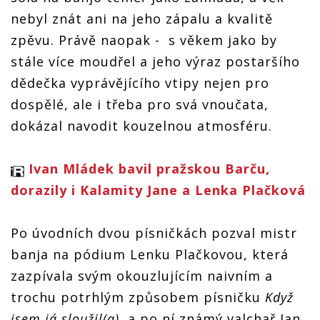
nebyl znát ani na jeho zápalu a kvalitě
zpěvu. Právě naopak - s věkem jako by
stále více moudřel a jeho výraz postaršího
dědečka vyprávějícího vtipy nejen pro
dospělé, ale i třeba pro svá vnoučata,
dokázal navodit kouzelnou atmosféru.
Ivan Mládek bavil pražskou Barču,
dorazily i Kalamity Jane a Lenka Plačková
Po úvodních dvou písničkách pozval mistr
banja na pódium Lenku Plačkovou, která
zazpívala svým okouzlujícím naivním a
trochu potrhlým způsobem písničku
Když
jsem já sloužil(a)
, a po ní známý valchař Jan