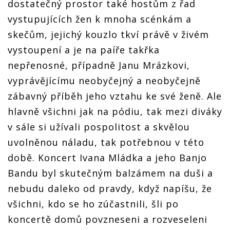
dostatečný prostor také hostům z řad
vystupujících žen k mnoha scénkám a
skečům, jejichý kouzlo tkví právě v živém
vystoupení a je na paíře takřka
nepřenosné, případně Janu Mrázkovi,
vyprávějícímu neobyčejný a neobyčejně
zábavný příběh jeho vztahu ke své ženě. Ale
hlavně všichni jak na pódiu, tak mezi diváky
v sále si užívali pospolitost a skvělou
uvolněnou náladu, tak potřebnou v této
době. Koncert Ivana Mládka a jeho Banjo
Bandu byl skutečným balzámem na duši a
nebudu daleko od pravdy, když napíšu, že
všichni, kdo se ho zúčastnili, šli po
koncertě domů povzneseni a rozveseleni