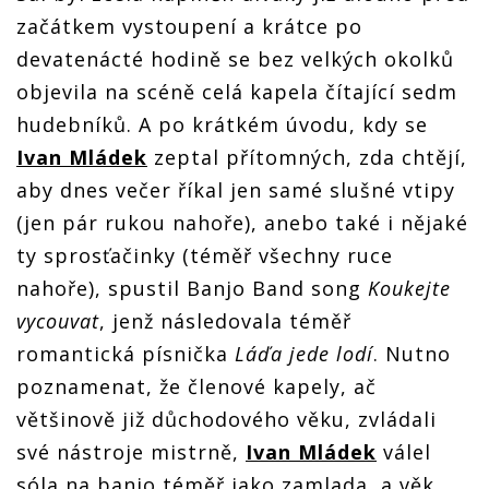
Kulturní
Kulturní
Kulturní
Kulturní
dům
dům
dům
dům
začátkem vystoupení a krátce po
ků
Barikádníků
Barikádníků
Barikádníků
Barikádníků
devatenácté hodině se bez velkých okolků
objevila na scéně celá kapela čítající sedm
hudebníků. A po krátkém úvodu, kdy se
Ivan Mládek
zeptal přítomných, zda chtějí,
aby dnes večer říkal jen samé slušné vtipy
(jen pár rukou nahoře), anebo také i nějaké
ty sprosťačinky (téměř všechny ruce
nahoře), spustil Banjo Band song
Koukejte
vycouvat
, jenž následovala téměř
romantická písnička
Láďa jede lodí
. Nutno
poznamenat, že členové kapely, ač
většinově již důchodového věku, zvládali
své nástroje mistrně,
Ivan Mládek
válel
sóla na banjo téměř jako zamlada, a věk