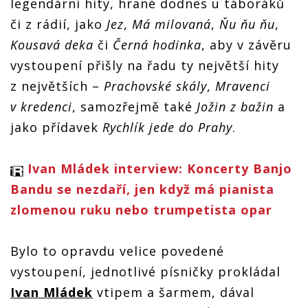
legendární hity, hrané dodnes u táboráků
či z rádií, jako
Jez
,
Má milovaná
,
Ňu ňu ňu
,
Kousavá deka
či
Černá hodinka
, aby v závěru
vystoupení přišly na řadu ty největší hity
z největších –
Prachovské skály
,
Mravenci
v kredenci
, samozřejmě také
Jožin z bažin
a
jako přídavek
Rychlík jede do Prahy
.
Ivan Mládek interview: Koncerty Banjo
Bandu se nezdaří, jen když má pianista
zlomenou ruku nebo trumpetista opar
Bylo to opravdu velice povedené
vystoupení, jednotlivé písničky prokládal
Ivan Mládek
vtipem a šarmem, dával