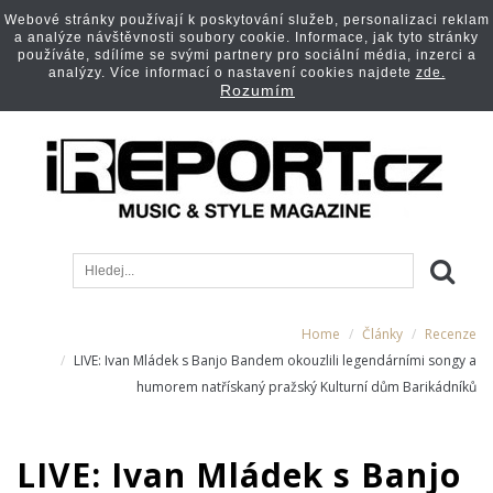
Webové stránky používají k poskytování služeb, personalizaci reklam
a analýze návštěvnosti soubory cookie. Informace, jak tyto stránky
používáte, sdílíme se svými partnery pro sociální média, inzerci a
analýzy. Více informací o nastavení cookies najdete
zde.
Rozumím
Home
Články
Recenze
LIVE: Ivan Mládek s Banjo Bandem okouzlili legendárními songy a
humorem natřískaný pražský Kulturní dům Barikádníků
LIVE: Ivan Mládek s Banjo