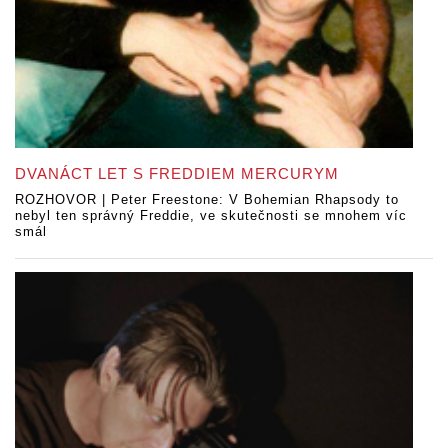
DVANÁCT LET S FREDDIEM MERCURYM
ROZHOVOR | Peter Freestone: V Bohemian Rhapsody to
nebyl ten správný Freddie, ve skutečnosti se mnohem víc
smál