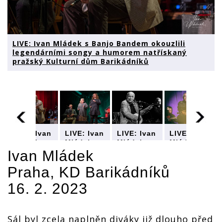
LIVE: Ivan Mládek s Banjo Bandem okouzlili
legendárními songy a humorem natřískaný
pražský Kulturní dům Barikádníků
LIVE: Ivan
LIVE: Ivan
LIVE: Ivan
LIVE: Ivan
Mládek s
Mládek s
Mládek s
Mládek s
Banjo
Banjo
Banjo
Banjo
Ivan Mládek
Bandem
Bandem
Bandem
Bandem
Praha, KD Barikádníků
okouzlili
okouzlili
okouzlili
okouzlili
ími
legendárními
legendárními
legendárními
legendárními
16. 2. 2023
songy a
songy a
songy a
songy a
humorem
humorem
humorem
humorem
ý
natřískaný
natřískaný
natřískaný
natřískaný
pražský
pražský
pražský
pražský
Sál byl zcela naplněn diváky již dlouho před