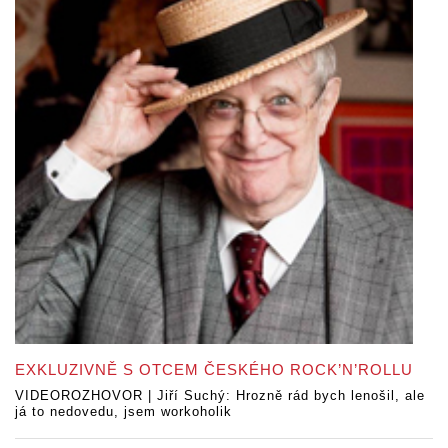
EXKLUZIVNĚ S OTCEM ČESKÉHO ROCK’N’ROLLU
VIDEOROZHOVOR | Jiří Suchý: Hrozně rád bych lenošil, ale
já to nedovedu, jsem workoholik