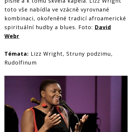
písně a k tomu skvělá kapela. Lizz Wright
toto vše nabídla ve vzácně vyrovnané
kombinaci, okořeněné tradicí afroamerické
spirituální hudby a blues. Foto:
David
Webr
Témata:
Lizz Wright, Struny podzimu,
Rudolfinum