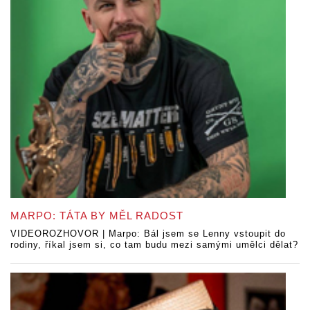
MARPO: TÁTA BY MĚL RADOST
VIDEOROZHOVOR | Marpo: Bál jsem se Lenny vstoupit do
rodiny, říkal jsem si, co tam budu mezi samými umělci dělat?