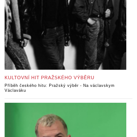
KULTOVNÍ HIT PRAŽSKÉHO VÝBĚRU
Příběh českého hitu: Pražský výběr - Na václavskym
Václaváku