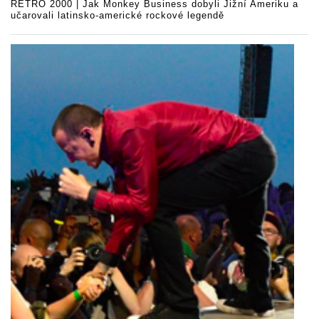
RETRO 2000 | Jak Monkey Business dobyli Jižní Ameriku a
učarovali latinsko-americké rockové legendě