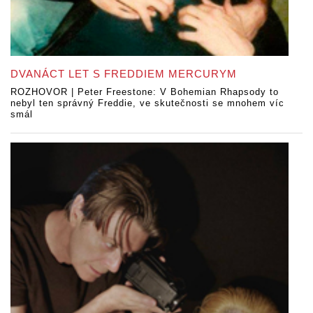
DVANÁCT LET S FREDDIEM MERCURYM
ROZHOVOR | Peter Freestone: V Bohemian Rhapsody to
nebyl ten správný Freddie, ve skutečnosti se mnohem víc
smál