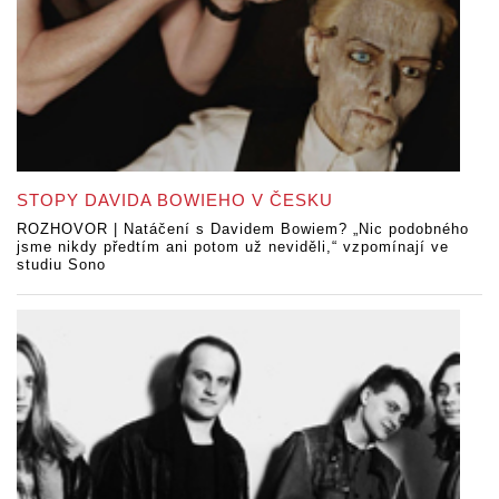
STOPY DAVIDA BOWIEHO V ČESKU
ROZHOVOR | Natáčení s Davidem Bowiem? „Nic podobného
jsme nikdy předtím ani potom už neviděli,“ vzpomínají ve
studiu Sono