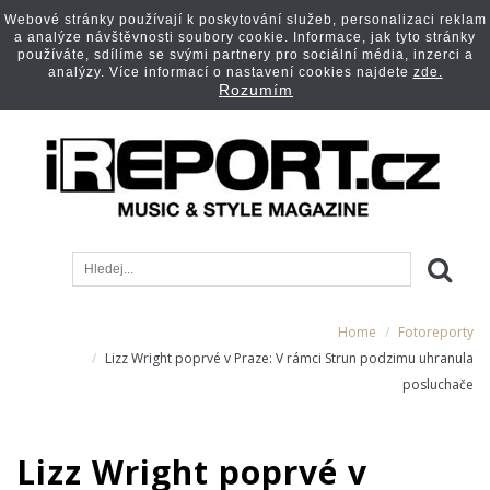
Webové stránky používají k poskytování služeb, personalizaci reklam
a analýze návštěvnosti soubory cookie. Informace, jak tyto stránky
používáte, sdílíme se svými partnery pro sociální média, inzerci a
analýzy. Více informací o nastavení cookies najdete
zde.
Rozumím
Home
Fotoreporty
Lizz Wright poprvé v Praze: V rámci Strun podzimu uhranula
posluchače
Lizz Wright poprvé v