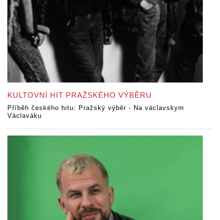
KULTOVNÍ HIT PRAŽSKÉHO VÝBĚRU
Příběh českého hitu: Pražský výběr - Na václavskym
Václaváku