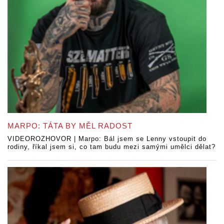
MARPO: TÁTA BY MĚL RADOST
VIDEOROZHOVOR | Marpo: Bál jsem se Lenny vstoupit do
rodiny, říkal jsem si, co tam budu mezi samými umělci dělat?