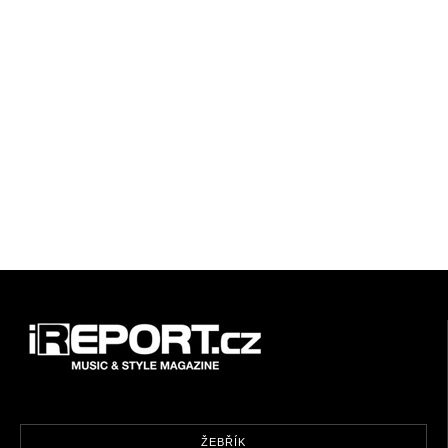
ŽEBŘÍK