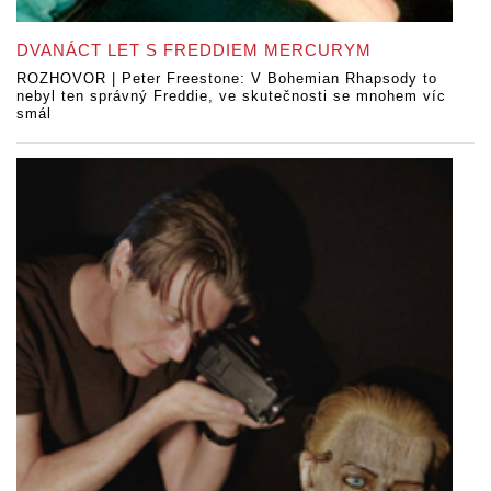
DVANÁCT LET S FREDDIEM MERCURYM
ROZHOVOR | Peter Freestone: V Bohemian Rhapsody to
nebyl ten správný Freddie, ve skutečnosti se mnohem víc
smál