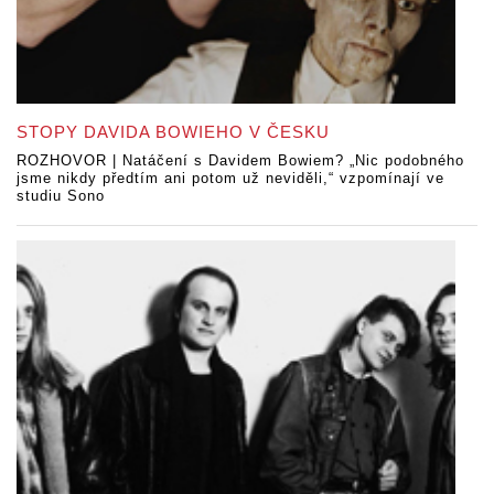
STOPY DAVIDA BOWIEHO V ČESKU
ROZHOVOR | Natáčení s Davidem Bowiem? „Nic podobného
jsme nikdy předtím ani potom už neviděli,“ vzpomínají ve
studiu Sono