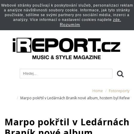
Webové stránky používají k poskytování služeb, personalizaci reklam
a analýze návštěvnosti soubory cookie. Informace, jak tyto stránky
používáte, sdílíme se svými partnery pro sociální média, inzerci a
analýzy. Více informací o nastavení cookies najdete
zde.
Rozumím
Home
Fotoreporty
Marpo pokřtil v Ledárnách Braník nové album, hostem byl Refew
Marpo pokřtil v Ledárnách
Braník nové album,