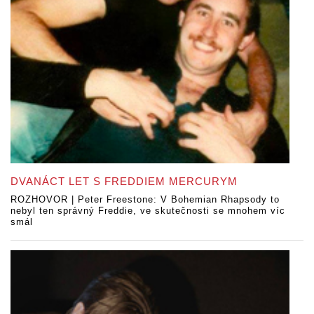
DVANÁCT LET S FREDDIEM MERCURYM
ROZHOVOR | Peter Freestone: V Bohemian Rhapsody to
nebyl ten správný Freddie, ve skutečnosti se mnohem víc
smál