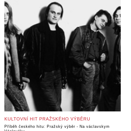
KULTOVNÍ HIT PRAŽSKÉHO VÝBĚRU
Příběh českého hitu: Pražský výběr - Na václavskym