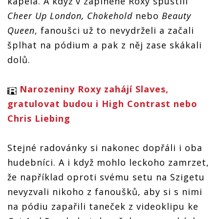
kapela. A když v zaplněné Roxy spustili
Cheer Up London, Chokehold
nebo
Beauty
Queen
, fanoušci už to nevydrželi a začali
šplhat na pódium a pak z něj zase skákali
dolů.
Narozeniny Roxy zahájí Slaves,
gratulovat budou i High Contrast nebo
Chris Liebing
Stejné radovánky si nakonec dopřáli i oba
hudebníci. A i když mohlo leckoho zamrzet,
že například oproti svému setu na Szigetu
nevyzvali nikoho z fanoušků, aby si s nimi
na pódiu zapařili taneček z videoklipu ke