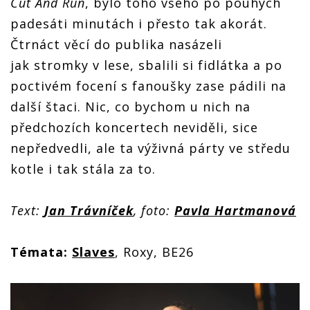
Cut And Run
, bylo toho všeho po pouhých
padesáti minutách i přesto tak akorát.
Čtrnáct věcí do publika nasázeli
jak stromky v lese, sbalili si fidlátka a po
poctivém focení s fanoušky zase pádili na
další štaci. Nic, co bychom u nich na
předchozích koncertech neviděli, sice
nepředvedli, ale ta výživná párty ve středu
kotle i tak stála za to.
Text:
Jan Trávníček
, foto:
Pavla Hartmanová
Témata:
Slaves
, Roxy, BE26