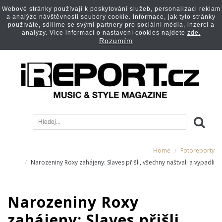
Webové stránky používají k poskytování služeb, personalizaci reklam
a analýze návštěvnosti soubory cookie. Informace, jak tyto stránky
používáte, sdílíme se svými partnery pro sociální média, inzerci a
analýzy. Více informací o nastavení cookies najdete
zde.
Rozumím
Home
Fotoreporty
Narozeniny Roxy zahájeny: Slaves přišli, všechny naštvali a vypadli
Narozeniny Roxy
zahájeny: Slaves přišli,