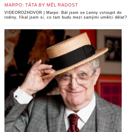
MARPO: TÁTA BY MĚL RADOST
VIDEOROZHOVOR | Marpo: Bál jsem se Lenny vstoupit do
rodiny, říkal jsem si, co tam budu mezi samými umělci dělat?