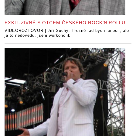
EXKLUZIVNĚ S OTCEM ČESKÉHO ROCK’N’ROLLU
VIDEOROZHOVOR | Jiří Suchý: Hrozně rád bych lenošil, ale
já to nedovedu, jsem workoholik