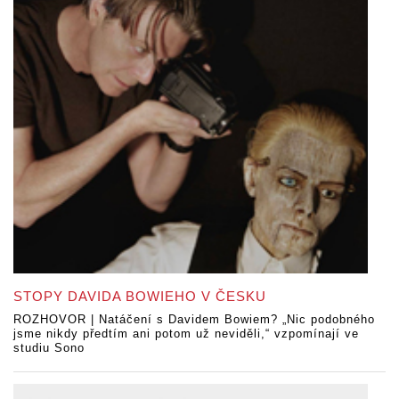
STOPY DAVIDA BOWIEHO V ČESKU
ROZHOVOR | Natáčení s Davidem Bowiem? „Nic podobného
jsme nikdy předtím ani potom už neviděli,“ vzpomínají ve
studiu Sono