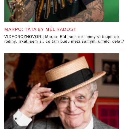
MARPO: TÁTA BY MĚL RADOST
VIDEOROZHOVOR | Marpo: Bál jsem se Lenny vstoupit do
rodiny, říkal jsem si, co tam budu mezi samými umělci dělat?