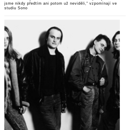
jsme nikdy předtím ani potom už neviděli,“ vzpomínají ve
studiu Sono