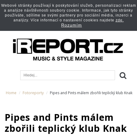
Webové stránky používají k poskytování služeb, personalizaci reklam
a analýze návštěvnosti soubory cookie. Informace, jak tyto stránky
používáte, sdílíme se svými partnery pro sociální média, inzerci a
analýzy. Více informací o nastavení cookies najdete
zde.
Rozumím
Home
Fotoreporty
Pipes and Pints málem zbořili teplický klub Knak
Pipes and Pints málem
zbořili teplický klub Knak