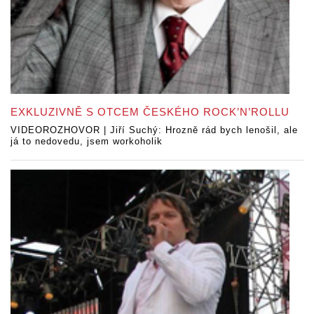
EXKLUZIVNĚ S OTCEM ČESKÉHO ROCK’N’ROLLU
VIDEOROZHOVOR | Jiří Suchý: Hrozně rád bych lenošil, ale
já to nedovedu, jsem workoholik