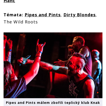
Hanč
Témata:
Pipes and Pints
,
Dirty Blondes
,
The Wild Roots
Pipes and Pints málem zbořili teplický klub Knak