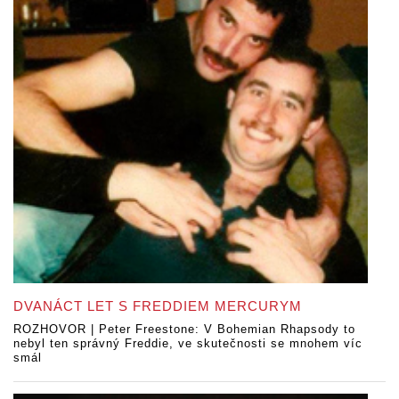
DVANÁCT LET S FREDDIEM MERCURYM
ROZHOVOR | Peter Freestone: V Bohemian Rhapsody to
nebyl ten správný Freddie, ve skutečnosti se mnohem víc
smál