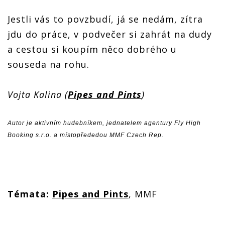
Jestli vás to povzbudí, já se nedám, zítra
jdu do práce, v podvečer si zahrát na dudy
a cestou si koupím něco dobrého u
souseda na rohu.
Vojta Kalina
(
Pipes and Pints
)
Autor je aktivním hudebníkem, jednatelem agentury Fly High
Booking s.r.o. a místopřededou MMF Czech Rep.
Témata:
P
ipes and Pints
, MMF