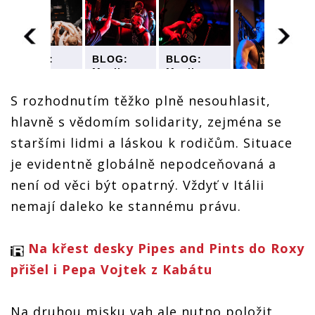
BLOG:
BLOG:
BLOG:
Muzikanty
Muzikanty
Muzikanty
čekají
čekají
čekají
í
existenční
existenční
existenční
S rozhodnutím těžko plně nesouhlasit,
problémy,
problémy,
problémy,
hlavně s vědomím solidarity, zejména se
BLOG:
možná i
možná i
možná i
Muzikanty
bankrot,
bankrot,
bankrot,
staršími lidmi a láskou k rodičům. Situace
čekají
píše Vojta
píše Vojta
píše Vojta
existenční
Kalina z
Kalina z
Kalina z
je evidentně globálně nepodceňovaná a
problémy,
Pipes and
Pipes and
Pipes and
není od věci být opatrný. Vždyť v Itálii
možná i
Pints
Pints
Pints
bankrot,
nemají daleko ke stannému právu.
píše Vojta
Kalina z
Pipes and
Na křest desky Pipes and Pints do Roxy
Pints
přišel i Pepa Vojtek z Kabátu
Na druhou misku vah ale nutno položit