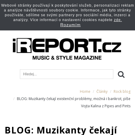
Webové stránky používají k poskytování služeb, personalizaci reklam
a analýze návštěvnosti soubory cookie. Informace, jak tyto stránky
používáte, sdílíme se svými partnery pro sociální média, inzerci a
analýzy. Více informací o nastavení cookies najdete
zde.
Rozumím
Home
Články
Rock blog
BLOG: Muzikanty čekají existenční problémy, možná i bankrot, píše
Vojta Kalina z Pipes and Pints
BLOG: Muzikanty čekají