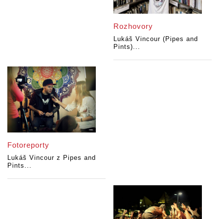
Rozhovory
Lukáš Vincour (Pipes and
Pints)...
Fotoreporty
Lukáš Vincour z Pipes and
Pints...