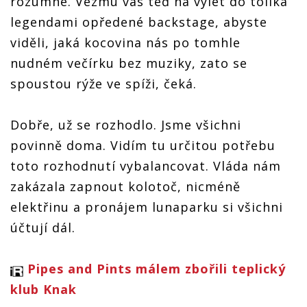
rozumné. Vezmu vás teď na výlet do tolika
legendami opředené backstage, abyste
viděli, jaká kocovina nás po tomhle
nudném večírku bez muziky, zato se
spoustou rýže ve spíži, čeká.
Dobře, už se rozhodlo. Jsme všichni
povinně doma. Vidím tu určitou potřebu
toto rozhodnutí vybalancovat. Vláda nám
zakázala zapnout kolotoč, nicméně
elektřinu a pronájem lunaparku si všichni
účtují dál.
Pipes and Pints málem zbořili teplický
klub Knak