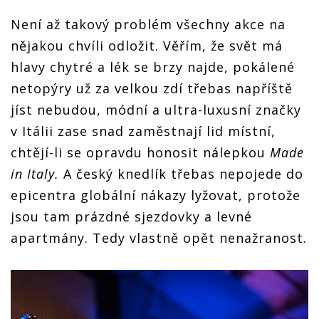
Není až takový problém všechny akce na
nějakou chvíli odložit. Věřím, že svět má
hlavy chytré a lék se brzy najde, pokálené
netopýry už za velkou zdí třebas napříště
jíst nebudou, módní a ultra-luxusní značky
v Itálii zase snad zaměstnají lid místní,
chtějí-li se opravdu honosit nálepkou
Made
in Italy.
A český knedlík třebas nepojede do
epicentra globální nákazy lyžovat, protože
jsou tam prázdné sjezdovky a levné
apartmány. Tedy vlastně opět nenažranost.