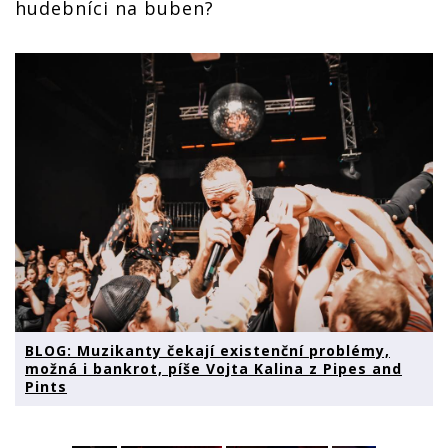
hudebníci na buben?
BLOG: Muzikanty čekají existenční problémy,
možná i bankrot, píše Vojta Kalina z Pipes and
Pints