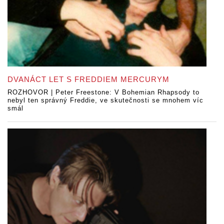
DVANÁCT LET S FREDDIEM MERCURYM
ROZHOVOR | Peter Freestone: V Bohemian Rhapsody to
nebyl ten správný Freddie, ve skutečnosti se mnohem víc
smál