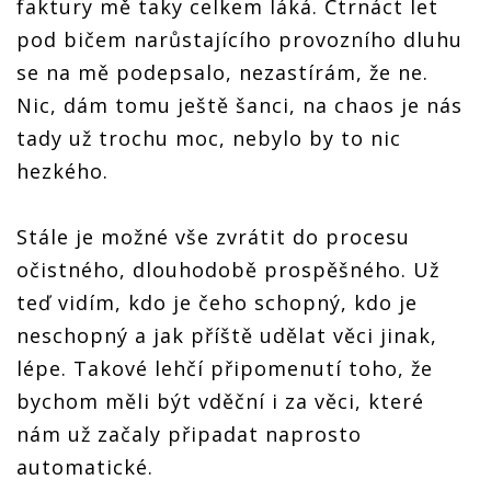
faktury mě taky celkem láká. Čtrnáct let
pod bičem narůstajícího provozního dluhu
se na mě podepsalo, nezastírám, že ne.
Nic, dám tomu ještě šanci, na chaos je nás
tady už trochu moc, nebylo by to nic
hezkého.
Stále je možné vše zvrátit do procesu
očistného, dlouhodobě prospěšného. Už
teď vidím, kdo je čeho schopný, kdo je
neschopný a jak příště udělat věci jinak,
lépe. Takové lehčí připomenutí toho, že
bychom měli být vděční i za věci, které
nám už začaly připadat naprosto
automatické.