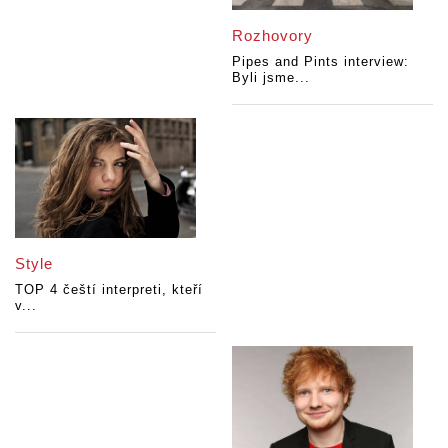
Rozhovory
Pipes and Pints interview:
Byli jsme...
Style
TOP 4 čeští interpreti, kteří
v...