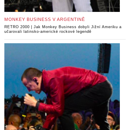
MONKEY BUSINESS V ARGENTINĚ
RETRO 2000 | Jak Monkey Business dobyli Jižní Ameriku a
učarovali latinsko-americké rockové legendě