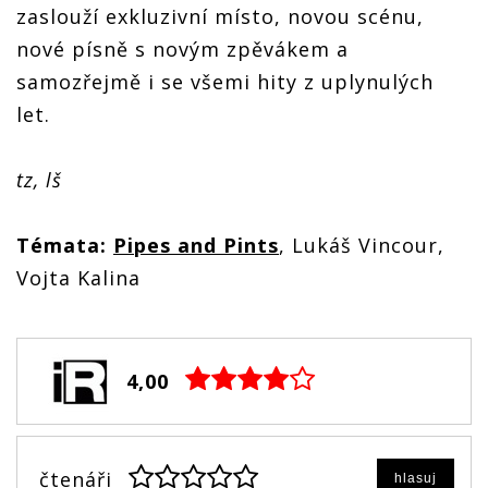
zaslouží exkluzivní místo, novou scénu,
nové písně s novým zpěvákem a
samozřejmě i se všemi hity z uplynulých
let.
tz, lš
Témata:
Pipes and Pints
, Lukáš Vincour,
Vojta Kalina
4,00
čtenáři
hlasuj