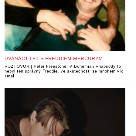
DVANÁCT LET S FREDDIEM MERCURYM
ROZHOVOR | Peter Freestone: V Bohemian Rhapsody to
nebyl ten správný Freddie, ve skutečnosti se mnohem víc
smál