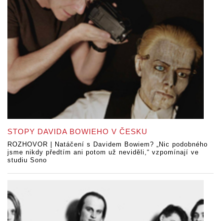
STOPY DAVIDA BOWIEHO V ČESKU
ROZHOVOR | Natáčení s Davidem Bowiem? „Nic podobného
jsme nikdy předtím ani potom už neviděli,“ vzpomínají ve
studiu Sono