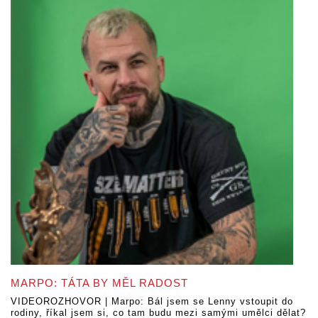
MARPO: TÁTA BY MĚL RADOST
VIDEOROZHOVOR | Marpo: Bál jsem se Lenny vstoupit do
rodiny, říkal jsem si, co tam budu mezi samými umělci dělat?