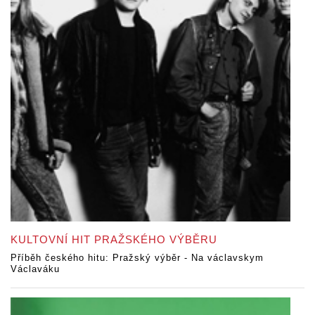
KULTOVNÍ HIT PRAŽSKÉHO VÝBĚRU
Příběh českého hitu: Pražský výběr - Na václavskym
Václaváku