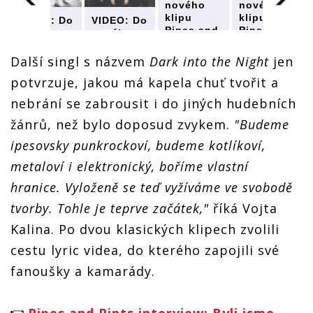
nového
nového
klipu
klipu
VIDEO: Do
VIDEO: Do
Pipes and
Pipes and
nového
nového
Pints se
Pints se
klipu
klipu
zapojilo
zapojilo
Pipes and
Pipes and
Další singl s názvem
Dark into the Night
jen
přes 200
přes 200
Pints se
Pints se
potvrzuje, jakou má kapela chuť tvořit a
fanoušků
fanoušků
zapojilo
zapojilo
přes 200
přes 200
nebrání se zabrousit i do jiných hudebních
fanoušků
fanoušků
žánrů, než bylo doposud zvykem.
"Budeme
ipesovsky punkrockoví, budeme kotlíkoví,
metaloví i elektronický, boříme vlastní
hranice. Vyloženě se teď vyžíváme ve svobodě
tvorby. Tohle je teprve začátek,"
říká Vojta
Kalina. Po dvou klasických klipech zvolili
cestu lyric videa, do kterého zapojili své
fanoušky a kamarády.
Pipes and Pints interview: Byli jsme