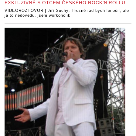
EXKLUZIVNĚ S OTCEM ČESKÉHO ROCK’N’ROLLU
VIDEOROZHOVOR | Jiří Suchý: Hrozně rád bych lenošil, ale
já to nedovedu, jsem workoholik