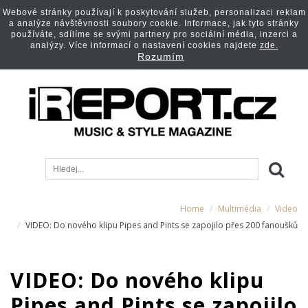
Webové stránky používají k poskytování služeb, personalizaci reklam
a analýze návštěvnosti soubory cookie. Informace, jak tyto stránky
používáte, sdílíme se svými partnery pro sociální média, inzerci a
analýzy. Více informací o nastavení cookies najdete
zde.
Rozumím
Home
Multimédia
Video
VIDEO: Do nového klipu Pipes and Pints se zapojilo přes 200 fanoušků
VIDEO: Do nového klipu
Pipes and Pints se zapojilo