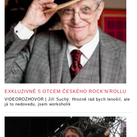
EXKLUZIVNĚ S OTCEM ČESKÉHO ROCK’N’ROLLU
VIDEOROZHOVOR | Jiří Suchý: Hrozně rád bych lenošil, ale
já to nedovedu, jsem workoholik