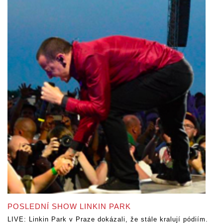
POSLEDNÍ SHOW LINKIN PARK
LIVE: Linkin Park v Praze dokázali, že stále kralují pódiím.