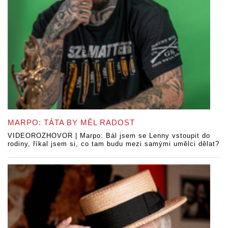
MARPO: TÁTA BY MĚL RADOST
VIDEOROZHOVOR | Marpo: Bál jsem se Lenny vstoupit do
rodiny, říkal jsem si, co tam budu mezi samými umělci dělat?