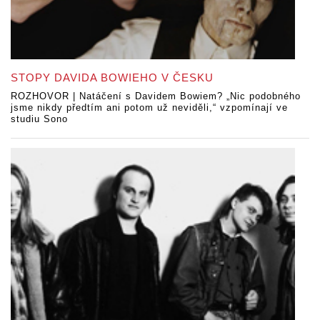
STOPY DAVIDA BOWIEHO V ČESKU
ROZHOVOR | Natáčení s Davidem Bowiem? „Nic podobného
jsme nikdy předtím ani potom už neviděli,“ vzpomínají ve
studiu Sono