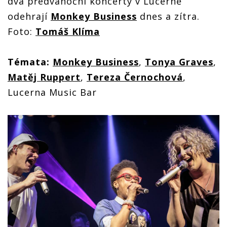
dva předvánoční koncerty v Lucerně
odehrají
Monkey Business
dnes a zítra.
Foto:
Tomáš Klíma
Témata:
Monkey Business
,
Tonya Graves
,
Matěj Ruppert
,
Tereza Černochová
,
Lucerna Music Bar