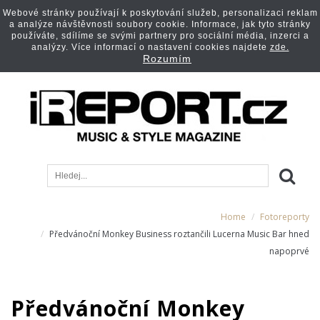
Webové stránky používají k poskytování služeb, personalizaci reklam
a analýze návštěvnosti soubory cookie. Informace, jak tyto stránky
používáte, sdílíme se svými partnery pro sociální média, inzerci a
analýzy. Více informací o nastavení cookies najdete
zde.
Rozumím
Home
Fotoreporty
Předvánoční Monkey Business roztančili Lucerna Music Bar hned
napoprvé
Předvánoční Monkey