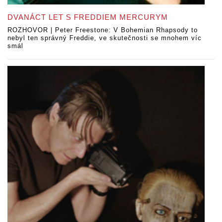
DVANÁCT LET S FREDDIEM MERCURYM
ROZHOVOR | Peter Freestone: V Bohemian Rhapsody to
nebyl ten správný Freddie, ve skutečnosti se mnohem víc
smál