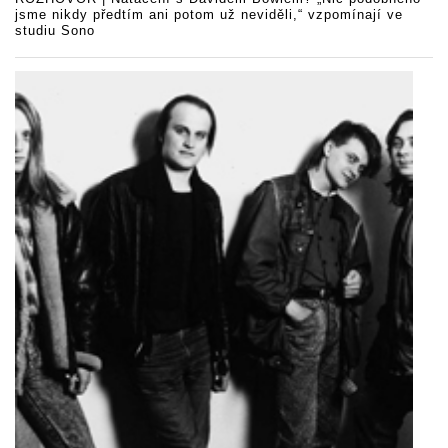
jsme nikdy předtím ani potom už neviděli,“ vzpomínají ve
studiu Sono