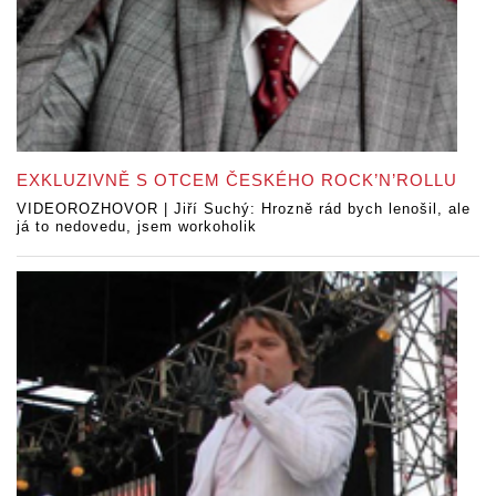
EXKLUZIVNĚ S OTCEM ČESKÉHO ROCK’N’ROLLU
VIDEOROZHOVOR | Jiří Suchý: Hrozně rád bych lenošil, ale
já to nedovedu, jsem workoholik