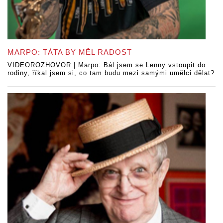
MARPO: TÁTA BY MĚL RADOST
VIDEOROZHOVOR | Marpo: Bál jsem se Lenny vstoupit do
rodiny, říkal jsem si, co tam budu mezi samými umělci dělat?