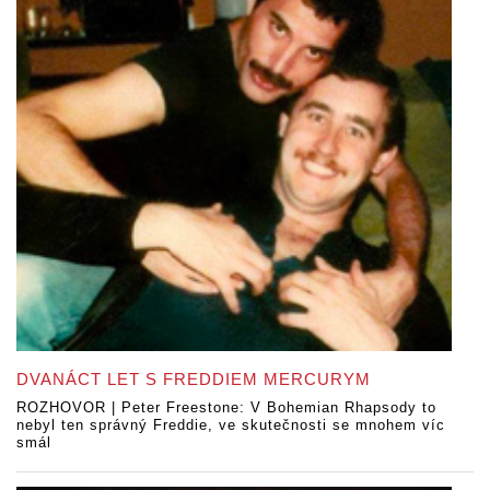
DVANÁCT LET S FREDDIEM MERCURYM
ROZHOVOR | Peter Freestone: V Bohemian Rhapsody to
nebyl ten správný Freddie, ve skutečnosti se mnohem víc
smál