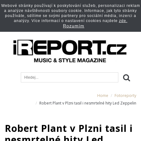
Webové stránky používají k poskytování služeb, personalizaci reklam
a analýze návštěvnosti soubory cookie. Informace, jak tyto stránky
používáte, sdílíme se svými partnery pro sociální média, inzerci a
analýzy. Více informací o nastavení cookies najdete
zde.
Rozumím
Home
Fotoreporty
Robert Plant v Plzni tasil i nesmrtelné hity Led Zeppelin
Robert Plant v Plzni tasil i
nesmrtelné hity Led