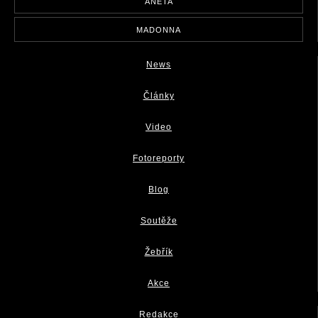
ANETA
MADONNA
News
Články
Video
Fotoreporty
Blog
Soutěže
Žebřík
Akce
Redakce