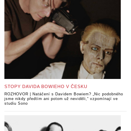
STOPY DAVIDA BOWIEHO V ČESKU
ROZHOVOR | Natáčení s Davidem Bowiem? „Nic podobného
jsme nikdy předtím ani potom už neviděli,“ vzpomínají ve
studiu Sono