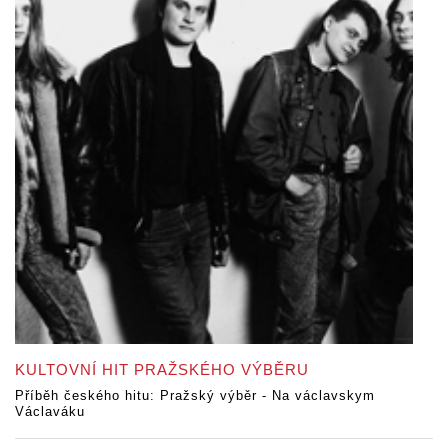
KULTOVNÍ HIT PRAŽSKÉHO VÝBĚRU
Příběh českého hitu: Pražský výběr - Na václavskym
Václaváku