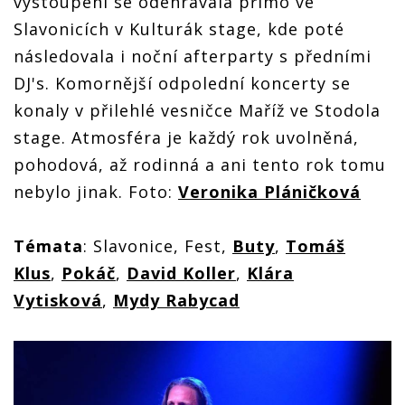
vystoupení se odehrávala přímo ve
Slavonicích v Kulturák stage, kde poté
následovala i noční afterparty s předními
DJ's. Komornější odpolední koncerty se
konaly v přilehlé vesničce Maříž ve Stodola
stage. Atmosféra je každý rok uvolněná,
pohodová, až rodinná a ani tento rok tomu
nebylo jinak. Foto:
Veronika Pláničková
Témata
: Slavonice, Fest,
Buty
,
Tomáš
Klus
,
Pokáč
,
David Koller
,
Klára
Vytisková
,
Mydy Rabycad