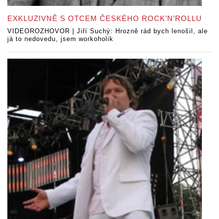
EXKLUZIVNĚ S OTCEM ČESKÉHO ROCK’N’ROLLU
VIDEOROZHOVOR | Jiří Suchý: Hrozně rád bych lenošil, ale
já to nedovedu, jsem workoholik