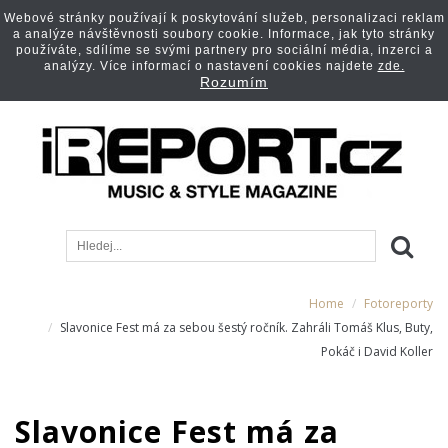
Webové stránky používají k poskytování služeb, personalizaci reklam
a analýze návštěvnosti soubory cookie. Informace, jak tyto stránky
používáte, sdílíme se svými partnery pro sociální média, inzerci a
analýzy. Více informací o nastavení cookies najdete
zde.
Rozumím
Home
Fotoreporty
Slavonice Fest má za sebou šestý ročník. Zahráli Tomáš Klus, Buty,
Pokáč i David Koller
Slavonice Fest má za