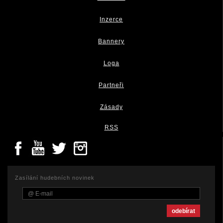
Inzerce
Bannery
Loga
Partneři
Zásady
RSS
Zasílání hudebních novinek