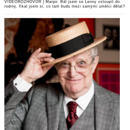
VIDEOROZHOVOR | Marpo: Bál jsem se Lenny vstoupit do
rodiny, říkal jsem si, co tam budu mezi samými umělci dělat?