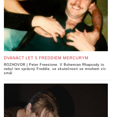
DVANÁCT LET S FREDDIEM MERCURYM
ROZHOVOR | Peter Freestone: V Bohemian Rhapsody to
nebyl ten správný Freddie, ve skutečnosti se mnohem víc
smál