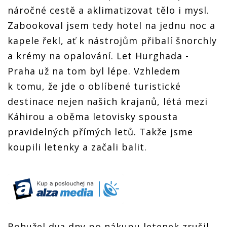
náročné cestě a aklimatizovat tělo i mysl.
Zabookoval jsem tedy hotel na jednu noc a
kapele řekl, ať k nástrojům přibalí šnorchly
a krémy na opalování. Let Hurghada -
Praha už na tom byl lépe. Vzhledem
k tomu, že jde o oblíbené turistické
destinace nejen našich krajanů, létá mezi
Káhirou a oběma letovisky spousta
pravidelných přímých letů. Takže jsme
koupili letenky a začali balit.
Bohužel dva dny po nákupu letenek zrušil