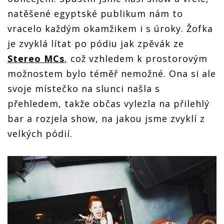
natěšené egyptské publikum nám to
vracelo každým okamžikem i s úroky. Žofka
je zvyklá lítat po pódiu jak zpěvák ze
Stereo MCs
, což vzhledem k prostorovým
možnostem bylo téměř nemožné. Ona si ale
svoje místečko na slunci našla s
přehledem, takže občas vylezla na přilehlý
bar a rozjela show, na jakou jsme zvyklí z
velkých pódií.