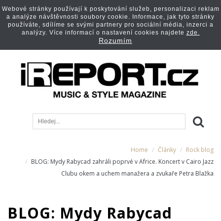
Webové stránky používají k poskytování služeb, personalizaci reklam
a analýze návštěvnosti soubory cookie. Informace, jak tyto stránky
používáte, sdílíme se svými partnery pro sociální média, inzerci a
analýzy. Více informací o nastavení cookies najdete
zde.
Rozumím
Home
Články
Rock blog
BLOG: Mydy Rabycad zahráli poprvé v Africe. Koncert v Cairo Jazz
Clubu okem a uchem manažera a zvukaře Petra Blažka
BLOG: Mydy Rabycad