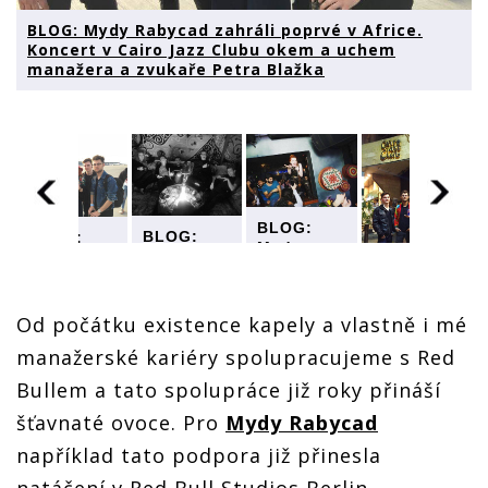
BLOG: Mydy Rabycad zahráli poprvé v Africe.
Koncert v Cairo Jazz Clubu okem a uchem
manažera a zvukaře Petra Blažka
BLOG:
BLOG:
BLOG:
Mydy
Mydy
Mydy
BLOG:
Rabycad
Rabycad
Rabycad
Mydy
zahráli
zahráli
zahráli
Rabycad
poprvé v
poprvé v
poprvé v
Od počátku existence kapely a vlastně i mé
zahráli
Africe.
Africe.
Africe.
poprvé v
Koncert v
manažerské kariéry spolupracujeme s Red
Koncert v
Koncert v
Africe.
Cairo Jazz
Cairo Jazz
Cairo Jazz
Koncert v
Clubu
Bullem a tato spolupráce již roky přináší
Clubu
Clubu
Cairo Jazz
okem a
okem a
okem a
šťavnaté ovoce. Pro
Mydy Rabycad
Clubu
uchem
uchem
uchem
okem a
manažera
například tato podpora již přinesla
manažera
manažera
uchem
a zvukaře
a zvukaře
a zvukaře
manažera
Petra
natáčení v Red Bull Studios Berlin,