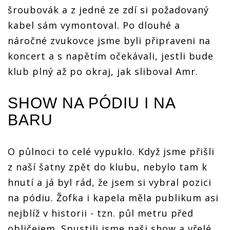
šroubovák a z jedné ze zdí si požadovaný
kabel sám vymontoval. Po dlouhé a
náročné zvukovce jsme byli připraveni na
koncert a s napětím očekávali, jestli bude
klub plný až po okraj, jak sliboval Amr.
SHOW NA PÓDIU I NA
BARU
O půlnoci to celé vypuklo. Když jsme přišli
z naší šatny zpět do klubu, nebylo tam k
hnutí a já byl rád, že jsem si vybral pozici
na pódiu. Žofka i kapela měla publikum asi
nejblíž v historii - tzn. půl metru před
obličejem. Spustili jsme naši show a vřelé,