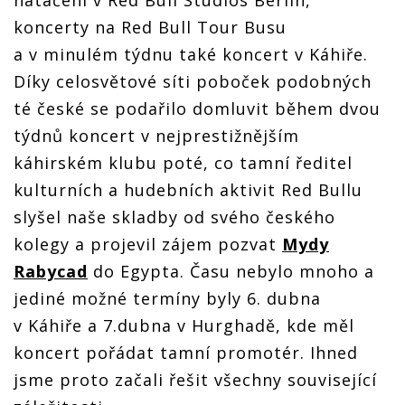
Petra
Petra
a zvukaře
Blažka
Blažka
Blažka
koncerty na Red Bull Tour Busu
Petra
Blažka
a v minulém týdnu také koncert v Káhiře.
Díky celosvětové síti poboček podobných
té české se podařilo domluvit během dvou
týdnů koncert v nejprestižnějším
káhirském klubu poté, co tamní ředitel
kulturních a hudebních aktivit Red Bullu
slyšel naše skladby od svého českého
kolegy a projevil zájem pozvat
Mydy
Rabycad
do Egypta. Času nebylo mnoho a
jediné možné termíny byly 6. dubna
v Káhiře a 7.dubna v Hurghadě, kde měl
koncert pořádat tamní promotér. Ihned
jsme proto začali řešit všechny související