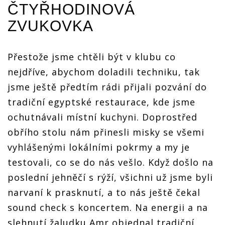
ČTYŘHODINOVÁ
ZVUKOVKA
Přestože jsme chtěli být v klubu co
nejdříve, abychom doladili techniku, tak
jsme ještě předtím rádi přijali pozvání do
tradiční egyptské restaurace, kde jsme
ochutnávali místní kuchyni. Doprostřed
obřího stolu nám přinesli misky se všemi
vyhlášenými lokálními pokrmy a my je
testovali, co se do nás vešlo. Když došlo na
poslední jehněčí s rýží, všichni už jsme byli
narvaní k prasknutí, a to nás ještě čekal
sound check s koncertem. Na energii a na
slehnutí žaludku Amr objednal tradiční