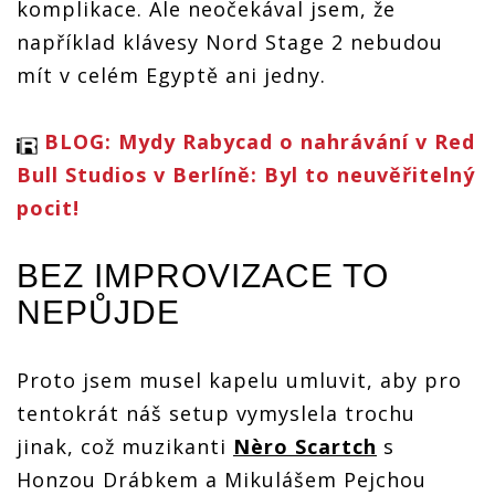
komplikace. Ale neočekával jsem, že
například klávesy Nord Stage 2 nebudou
mít v celém Egyptě ani jedny.
BLOG: Mydy Rabycad o nahrávání v Red
Bull Studios v Berlíně: Byl to neuvěřitelný
pocit!
BEZ IMPROVIZACE TO
NEPŮJDE
Proto jsem musel kapelu umluvit, aby pro
tentokrát náš setup vymyslela trochu
jinak, což muzikanti
Nèro Scartch
s
Honzou Drábkem a Mikulášem Pejchou