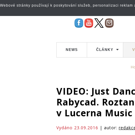
Webové stránky používají k poskytování služeb, personalizaci reklam a 
NEWS
ČLÁNKY
V
H
VIDEO: Just Dan
Rabycad. Roztan
v Lucerna Music
Vydáno 23.09.2016
| autor:
redakc