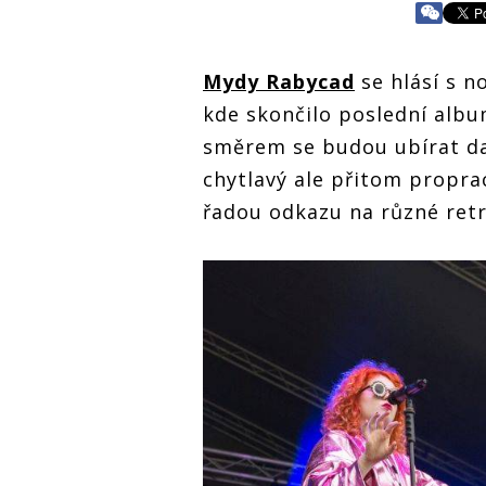
Mydy Rabycad
se hlásí s 
kde skončilo poslední albu
směrem se budou ubírat dal
chytlavý ale přitom propra
řadou odkazu na různé retr