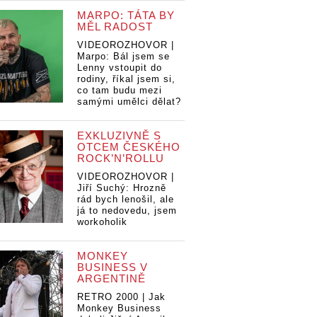
MARPO: TÁTA BY
MĚL RADOST
VIDEOROZHOVOR |
Marpo: Bál jsem se
Lenny vstoupit do
rodiny, říkal jsem si,
co tam budu mezi
samými umělci dělat?
EXKLUZIVNĚ S
OTCEM ČESKÉHO
ROCK’N’ROLLU
VIDEOROZHOVOR |
Jiří Suchý: Hrozně
rád bych lenošil, ale
já to nedovedu, jsem
workoholik
MONKEY
BUSINESS V
ARGENTINĚ
RETRO 2000 | Jak
Monkey Business
VI
 Just
VIDEO: Just
VIDEO: Just