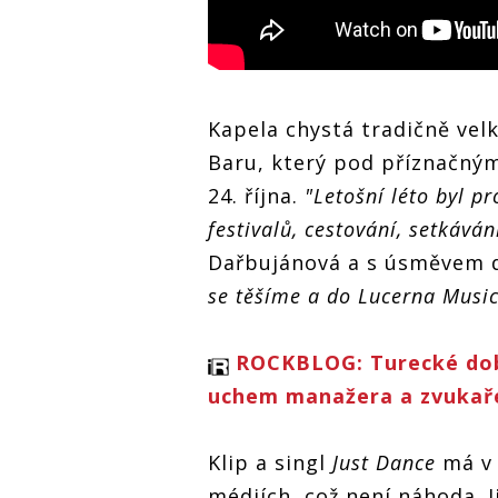
Kapela chystá tradičně vel
Baru, který pod příznačný
24. října.
"Letošní léto byl p
festivalů, cestování, setkáván
Dařbujánová a s úsměvem 
se těšíme a do Lucerna Music
ROCKBLOG: Turecké dob
uchem manažera a zvukař
Klip a singl
Just Dance
má v 
médiích, což není náhoda. Ji