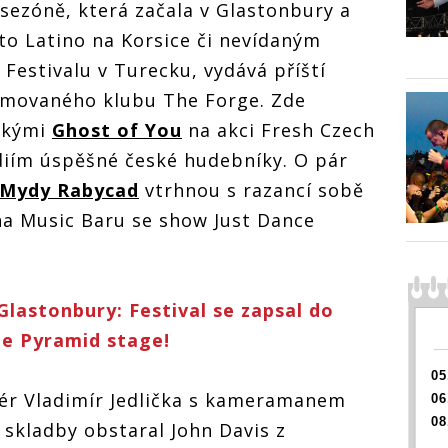
 sezóně, která začala v Glastonbury a
zují
Dance, vzkazují
Dance, vzkazují
Dance,
cad.
Mydy Rabycad.
Mydy Rabycad.
Mydy R
rto Latino na Korsice či nevídaným
Roztančí
Roztančí
Roztan
fanoušky v
fanoušky v
fanouš
Festivalu v Turecku, vydává příští
v
Londýně i v
Londýně i v
Londýn
omovaného klubu The Forge. Zde
sic
Lucerna Music
Lucerna Music
Lucern
Baru
Baru
Baru
skými
Ghost of You
na akci Fresh Czech
diím úspěšné české hudebníky. O pár
Mydy Rabycad
vtrhnou s razancí sobě
na Music Baru se show Just Dance
lastonbury: Festival se zapsal do
 je Pyramid stage!
05
sér Vladimír Jedlička s kameramanem
06
08
 skladby obstaral John Davis z