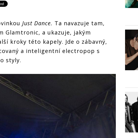
novinkou
Just Dance.
Ta navazuje tam,
m Glamtronic, a ukazuje, jakým
ší kroky této kapely. Jde o zábavný,
covaný a inteligentní electropop s
o styly.