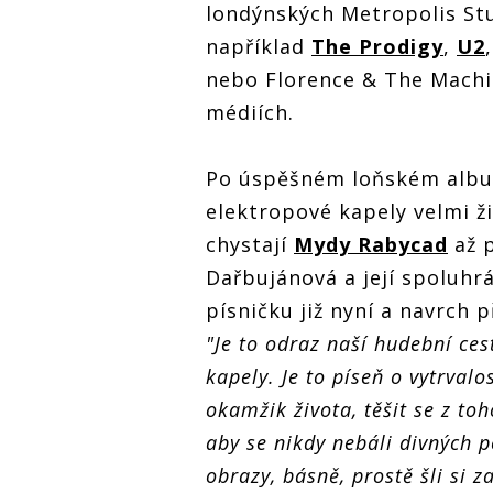
londýnských Metropolis Stu
například
The Prodigy
,
U2
nebo Florence & The Machin
médiích.
Po úspěšném loňském albu 
elektropové kapely velmi ž
chystají
Mydy Rabycad
až p
Dařbujánová a její spoluhrá
písničku již nyní a navrch p
"Je to odraz naší hudební ces
kapely. Je to píseň o vytrvalo
okamžik života, těšit se z to
aby se nikdy nebáli divných 
obrazy, básně, prostě šli si 