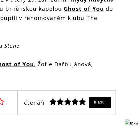
ou brněnskou kapelou
Ghost of You
do
toupili v renomovaném klubu The
ca Stone
host of You
, Žofie Dařbujánová,
čtenáři
hlasuj