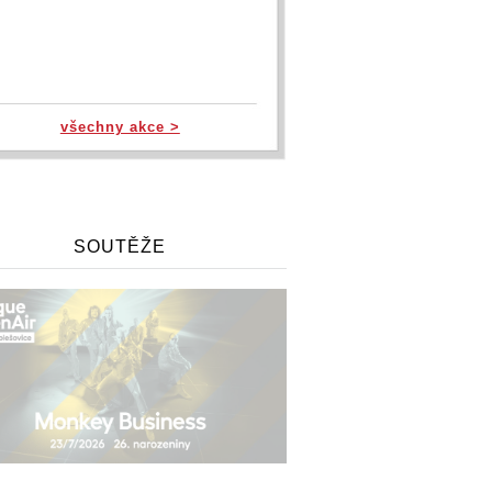
všechny akce >
SOUTĚŽE