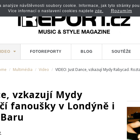
analýze návštěvnosti soubory cookie. Informace, jak tyto stránky použí
Rozumím
Více informací o nastavení cookies najdete
zde.
IDEO
FOTOREPORTY
BLOG
SOUTĚŽE
ome
Multimédia
Video
VIDEO: Just Dance, vzkazují Mydy Rabycad. Rozt
ce, vzkazují Mydy
čí fanoušky v Londýně i
 Baru
e