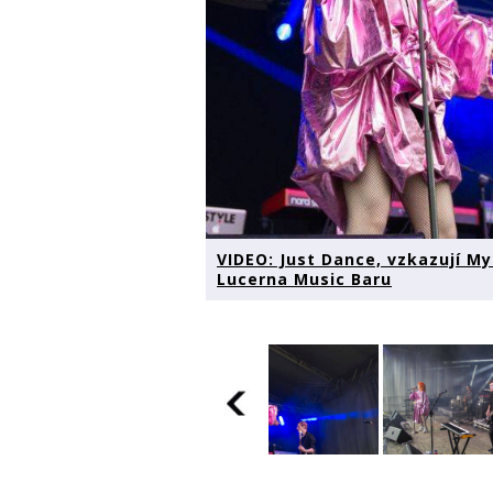
VIDEO: Just Dance, vzkazují M
Lucerna Music Baru
VIDEO: Jus
VIDEO: Just
VIDEO: Just