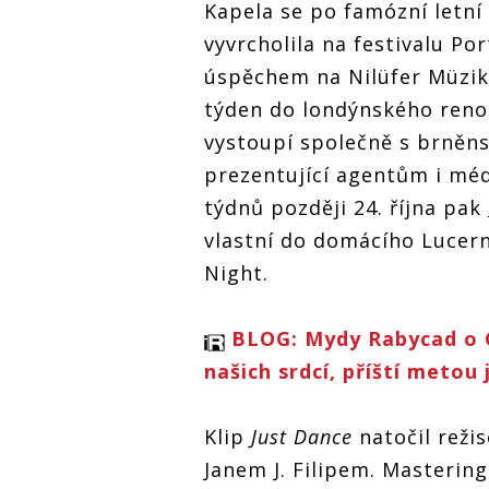
Kapela se po famózní letní
Dance, vzka
Dance, vzkazují
Dance, vzkazují
Mydy Raby
Mydy Rabycad.
Mydy Rabycad.
vyvrcholila na festivalu Po
Roztančí
Roztančí
Roztančí
fanoušky v
fanoušky v
fanoušky v
úspěchem na Nilüfer Müzik 
Londýně i 
Londýně i v
Londýně i v
týden do londýnského ren
Lucerna Mu
Lucerna Music
Lucerna Music
Baru
Baru
Baru
vystoupí společně s brněn
prezentující agentům i mé
týdnů později 24. října pak
vlastní do domácího Lucer
Night.
BLOG: Mydy Rabycad o G
našich srdcí, příští metou
Klip
Just Dance
natočil reži
Janem J. Filipem. Mastering