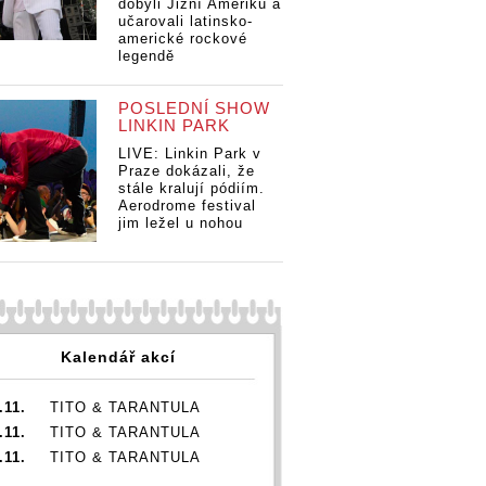
dobyli Jižní Ameriku a
Da
 vzkazují
Dance, vzkazují
Dance, vzkazují
učarovali latinsko-
My
abycad.
Mydy Rabycad.
Mydy Rabycad.
americké rockové
Ro
čí
Roztančí
Roztančí
legendě
fa
ky v
fanoušky v
fanoušky v
Lo
ě i v
Londýně i v
Londýně i v
Lu
a Music
Lucerna Music
Lucerna Music
POSLEDNÍ SHOW
Ba
Baru
Baru
LINKIN PARK
LIVE: Linkin Park v
Praze dokázali, že
stále kralují pódiím.
Aerodrome festival
jim ležel u nohou
Kalendář akcí
.11.
TITO & TARANTULA
.11.
TITO & TARANTULA
.11.
TITO & TARANTULA