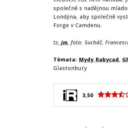
společně s nadějnou mlad
Londýna, aby společně vys
Forge v Camdenu.
tz,
jm
, foto: Sucháč, Frances
Témata:
Mydy Rabycad
,
G
Glastonbury
3,50