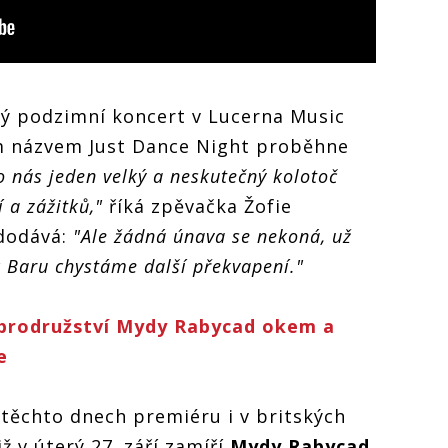
ký podzimní koncert v Lucerna Music
m názvem Just Dance Night proběhne
ro nás jeden velký a neskutečný kolotoč
í a zážitků,"
říká zpěvačka Žofie
dodává:
"Ale žádná únava se nekoná, už
 Baru chystáme další překvapení."
rodružství Mydy Rabycad okem a
e
těchto dnech premiéru i v britských
ž v úterý 27. září zamíří
Mydy Rabycad