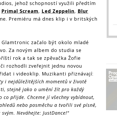
dios, jehož schopností využili předtím
,
Primal Scream
,
Led Zeppelin
,
Blur
e. Premiéru má dnes klip i v britských
Glamtronic začalo být okolo mladé
ivo. Za novým albem do studia se
říští rok a tak se zpěvačka Žofie
či rozhodli zveřejnit jednu novou
řidat i videoklip. Muzikanti přiznávají:
ty i nejdůležitějších momentů v životě
sti, stejně jako o umění žít pro každý
ho co přijde. Chceme jí všechny vybídnout,
pohledů nebo posměchu a tvořili své písně,
za svým. Neváhejte: JustDance!"