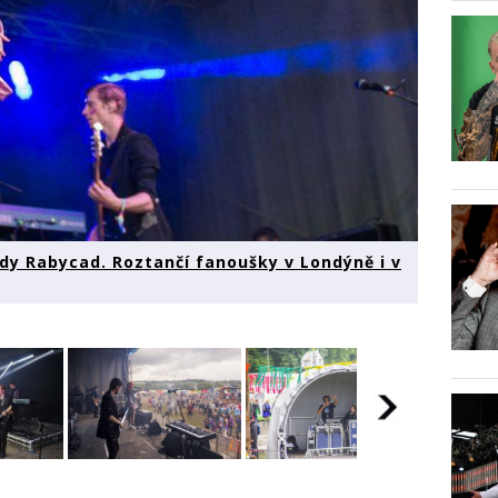
ydy Rabycad. Roztančí fanoušky v Londýně i v
t
VIDEO: Just
VIDEO: Just
VIDEO: