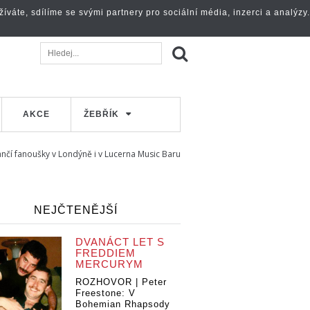
váte, sdílíme se svými partnery pro sociální média, inzerci a analýzy.
AKCE
ŽEBŘÍK
ančí fanoušky v Londýně i v Lucerna Music Baru
NEJČTENĚJŠÍ
DVANÁCT LET S
FREDDIEM
MERCURYM
ROZHOVOR | Peter
Freestone: V
Bohemian Rhapsody