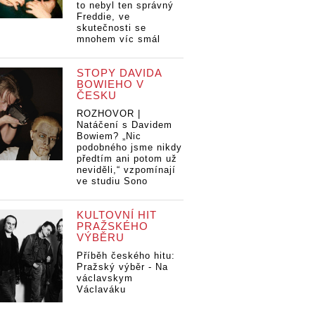
to nebyl ten správný
Freddie, ve
skutečnosti se
mnohem víc smál
STOPY DAVIDA
BOWIEHO V
ČESKU
ROZHOVOR |
Natáčení s Davidem
Bowiem? „Nic
podobného jsme nikdy
předtím ani potom už
neviděli,“ vzpomínají
ve studiu Sono
KULTOVNÍ HIT
PRAŽSKÉHO
VÝBĚRU
Příběh českého hitu:
Pražský výběr - Na
václavskym
Václaváku