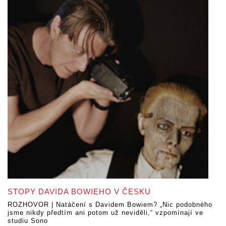
STOPY DAVIDA BOWIEHO V ČESKU
ROZHOVOR | Natáčení s Davidem Bowiem? „Nic podobného
jsme nikdy předtím ani potom už neviděli,“ vzpomínají ve
studiu Sono