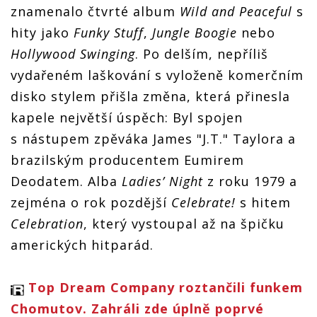
znamenalo čtvrté album
Wild and Peaceful
s
hity jako
Funky Stuff
,
Jungle Boogie
nebo
Hollywood Swinging
. Po delším, nepříliš
vydařeném laškování s vyloženě komerčním
disko stylem přišla změna, která přinesla
kapele největší úspěch: Byl spojen
s nástupem zpěváka James "J.T." Taylora a
brazilským producentem Eumirem
Deodatem. Alba
Ladies’ Night
z roku 1979 a
zejména o rok pozdější
Celebrate!
s hitem
Celebration
, který vystoupal až na špičku
amerických hitparád.
Top Dream Company roztančili funkem
Chomutov. Zahráli zde úplně poprvé