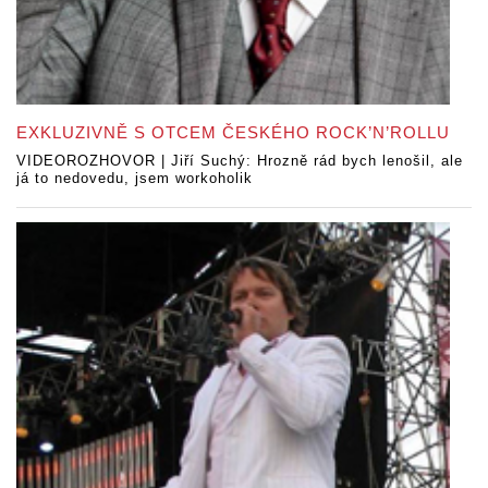
EXKLUZIVNĚ S OTCEM ČESKÉHO ROCK’N’ROLLU
VIDEOROZHOVOR | Jiří Suchý: Hrozně rád bych lenošil, ale
já to nedovedu, jsem workoholik