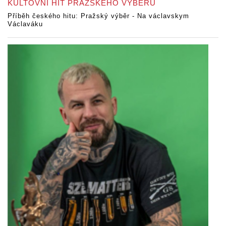
KULTOVNÍ HIT PRAŽSKÉHO VÝBĚRU
Příběh českého hitu: Pražský výběr - Na václavskym
Václaváku