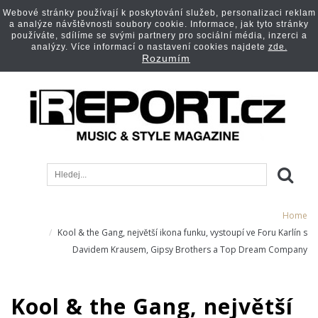
Webové stránky používají k poskytování služeb, personalizaci reklam
a analýze návštěvnosti soubory cookie. Informace, jak tyto stránky
používáte, sdílíme se svými partnery pro sociální média, inzerci a
analýzy. Více informací o nastavení cookies najdete
zde.
Rozumím
Home
Kool & the Gang, největší ikona funku, vystoupí ve Foru Karlín s
Davidem Krausem, Gipsy Brothers a Top Dream Company
Kool & the Gang, největší