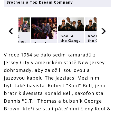
Brothers a Top Dream Company
Kool &
Kool &
Kool &
the Gang,
the Gang,
the Gang,
Kool &
největší
největší
největší
the Gang,
ikona
ikona
ikona
největší
V roce 1964 se dalo sedm kamarádů z
funku,
funku,
funku,
ikona
vystoupí
vystoupí
vystoupí
Jersey City v americkém státě New Jersey
funku,
ve Foru
ve Foru
ve Foru
vystoupí
Karlín s
Karlín s
Karlín s
dohromady, aby založili soulovou a
ve Foru
Davidem
Davidem
Davidem
Karlín s
jazzovou kapelu The Jazziacs. Mezi nimi
Krausem,
Krausem,
Krausem,
Davidem
Gipsy
Gipsy
Gipsy
byli také basista Robert "Kool" Bell, jeho
Krausem,
Brothers a
Brothers a
Brothers a
Gipsy
Top
Top
Top
bratr klávesista Ronald Bell, saxofonista
a
Brothers a
Dream
Dream
Dream
Top
Dennis "D.T." Thomas a bubeník George
Company
Company
Company
Dream
Brown, kteří se stali páteřními členy Kool &
Company