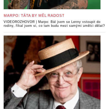
MARPO: TÁTA BY MĚL RADOST
VIDEOROZHOVOR | Marpo: Bál jsem se Lenny vstoupit do
rodiny, říkal jsem si, co tam budu mezi samými umělci dělat?