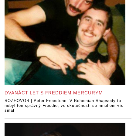
DVANÁCT LET S FREDDIEM MERCURYM
ROZHOVOR | Peter Freestone: V Bohemian Rhapsody to
nebyl ten správný Freddie, ve skutečnosti se mnohem víc
smál