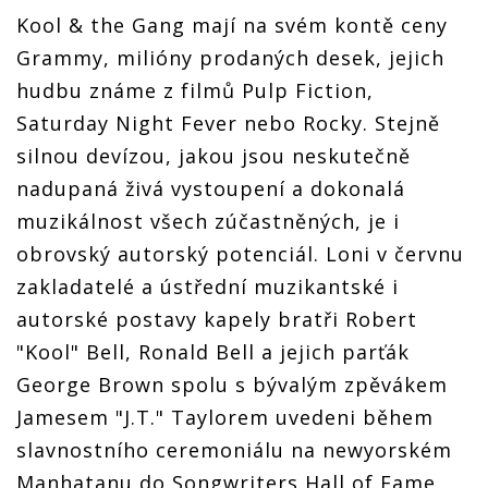
Kool & the Gang mají na svém kontě ceny
Grammy, milióny prodaných desek, jejich
hudbu známe z filmů Pulp Fiction,
Saturday Night Fever nebo Rocky. Stejně
silnou devízou, jakou jsou neskutečně
nadupaná živá vystoupení a dokonalá
muzikálnost všech zúčastněných, je i
obrovský autorský potenciál. Loni v červnu
zakladatelé a ústřední muzikantské i
autorské postavy kapely bratři Robert
"Kool" Bell, Ronald Bell a jejich parťák
George Brown spolu s bývalým zpěvákem
Jamesem "J.T." Taylorem uvedeni během
slavnostního ceremoniálu na newyorském
Manhatanu do Songwriters Hall of Fame