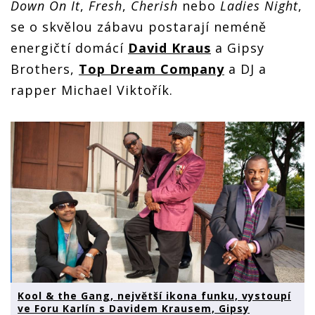
Down On It
,
Fresh
,
Cherish
nebo
Ladies Night
,
se o skvělou zábavu postarají neméně
energičtí domácí
David Kraus
a Gipsy
Brothers,
Top Dream Company
a DJ a
rapper Michael Viktořík.
Kool & the Gang, největší ikona funku, vystoupí
ve Foru Karlín s Davidem Krausem, Gipsy