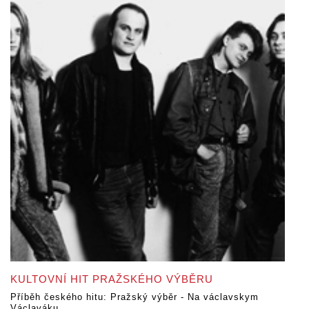
KULTOVNÍ HIT PRAŽSKÉHO VÝBĚRU
Příběh českého hitu: Pražský výběr - Na václavskym
Václaváku