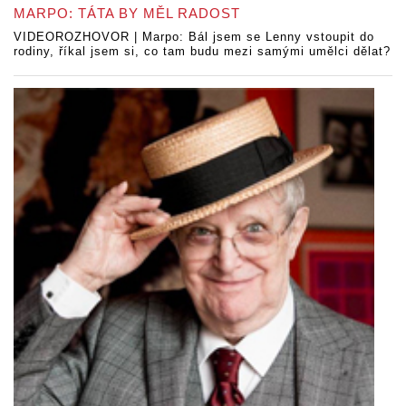
MARPO: TÁTA BY MĚL RADOST
VIDEOROZHOVOR | Marpo: Bál jsem se Lenny vstoupit do
rodiny, říkal jsem si, co tam budu mezi samými umělci dělat?