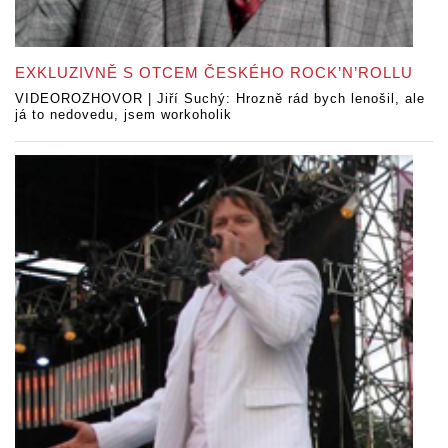
EXKLUZIVNĚ S OTCEM ČESKÉHO ROCK’N’ROLLU
VIDEOROZHOVOR | Jiří Suchý: Hrozně rád bych lenošil, ale
já to nedovedu, jsem workoholik