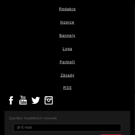
Redakce
Inzerce
Bannery
Loga
Partneři
Zásady
RSS
Zasílání hudebních novinek