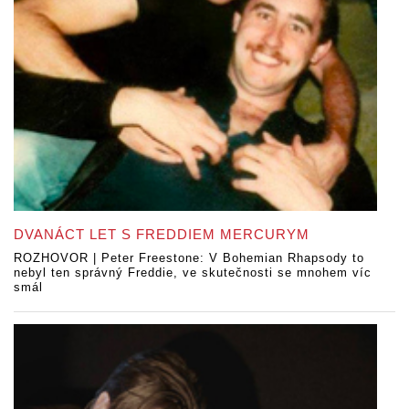
DVANÁCT LET S FREDDIEM MERCURYM
ROZHOVOR | Peter Freestone: V Bohemian Rhapsody to
nebyl ten správný Freddie, ve skutečnosti se mnohem víc
smál