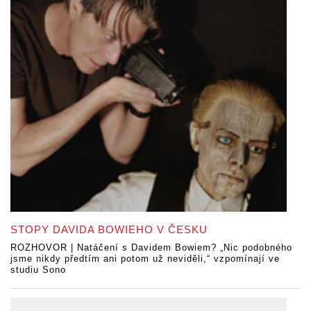
STOPY DAVIDA BOWIEHO V ČESKU
ROZHOVOR | Natáčení s Davidem Bowiem? „Nic podobného
jsme nikdy předtím ani potom už neviděli,“ vzpomínají ve
studiu Sono