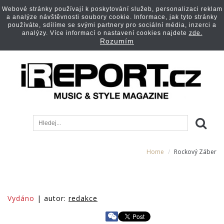
Webové stránky používají k poskytování služeb, personalizaci reklam
a analýze návštěvnosti soubory cookie. Informace, jak tyto stránky
používáte, sdílíme se svými partnery pro sociální média, inzerci a
analýzy. Více informací o nastavení cookies najdete
zde.
Rozumím
Home
Rockový Záber
Vydáno
| autor:
redakce