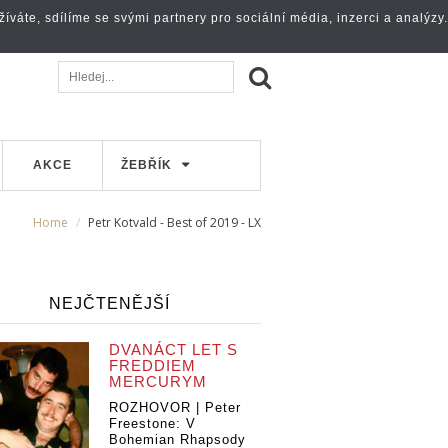
váte, sdílíme se svými partnery pro sociální média, inzerci a analýzy.
AKCE
ŽEBŘÍK
Home
Petr Kotvald - Best of 2019 - LX
NEJČTENĚJŠÍ
DVANÁCT LET S
FREDDIEM
MERCURYM
ROZHOVOR | Peter
Freestone: V
Bohemian Rhapsody