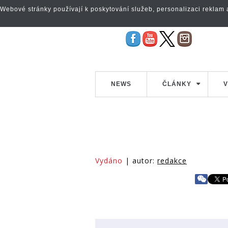
Webové stránky používají k poskytování služeb, personalizaci reklam a 
NEWS
ČLÁNKY
V
Vydáno
| autor:
redakce