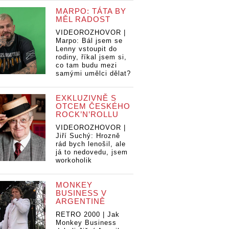
MARPO: TÁTA BY
MĚL RADOST
VIDEOROZHOVOR |
Marpo: Bál jsem se
Lenny vstoupit do
rodiny, říkal jsem si,
co tam budu mezi
samými umělci dělat?
EXKLUZIVNĚ S
OTCEM ČESKÉHO
ROCK’N’ROLLU
VIDEOROZHOVOR |
Jiří Suchý: Hrozně
rád bych lenošil, ale
já to nedovedu, jsem
workoholik
MONKEY
BUSINESS V
ARGENTINĚ
RETRO 2000 | Jak
Monkey Business