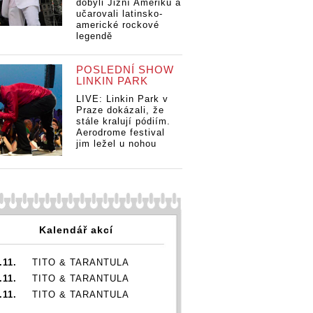
dobyli Jižní Ameriku a
učarovali latinsko-
americké rockové
legendě
POSLEDNÍ SHOW
LINKIN PARK
LIVE: Linkin Park v
Praze dokázali, že
stále kralují pódiím.
Aerodrome festival
jim ležel u nohou
Kalendář akcí
.11.
TITO & TARANTULA
.11.
TITO & TARANTULA
.11.
TITO & TARANTULA