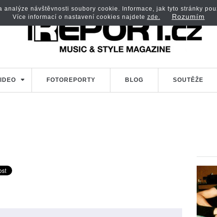
analýze návštěvnosti soubory cookie. Informace, jak tyto stránky použí
Rozumím
Více informací o nastavení cookies najdete
zde.
IDEO
FOTOREPORTY
BLOG
SOUTĚŽE