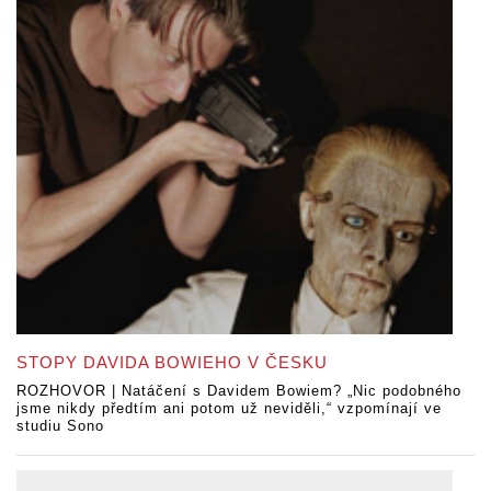
STOPY DAVIDA BOWIEHO V ČESKU
ROZHOVOR | Natáčení s Davidem Bowiem? „Nic podobného
jsme nikdy předtím ani potom už neviděli,“ vzpomínají ve
studiu Sono