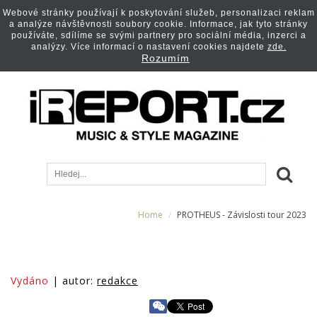
Webové stránky používají k poskytování služeb, personalizaci reklam
a analýze návštěvnosti soubory cookie. Informace, jak tyto stránky
používáte, sdílíme se svými partnery pro sociální média, inzerci a
analýzy. Více informací o nastavení cookies najdete
zde.
Rozumím
Home
PROTHEUS - Závislosti tour 2023
Vydáno
| autor:
redakce