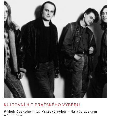
KULTOVNÍ HIT PRAŽSKÉHO VÝBĚRU
Příběh českého hitu: Pražský výběr - Na václavskym
Václaváku