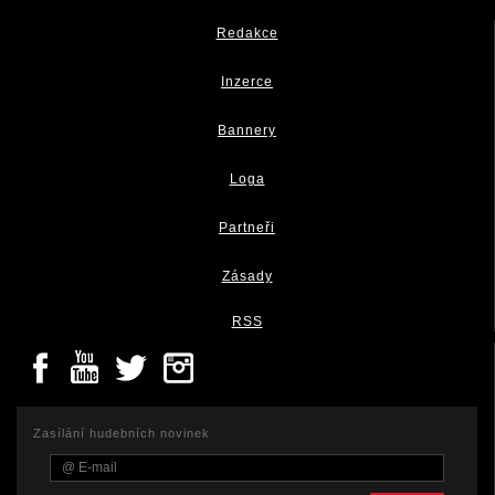
Redakce
Inzerce
Bannery
Loga
Partneři
Zásady
RSS
Zasílání hudebních novinek