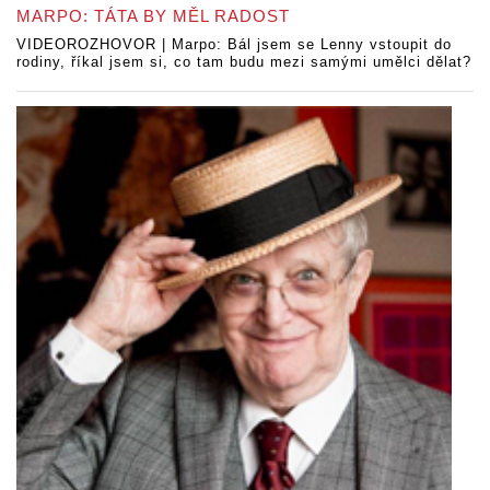
MARPO: TÁTA BY MĚL RADOST
VIDEOROZHOVOR | Marpo: Bál jsem se Lenny vstoupit do
rodiny, říkal jsem si, co tam budu mezi samými umělci dělat?