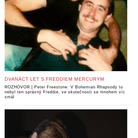
DVANÁCT LET S FREDDIEM MERCURYM
ROZHOVOR | Peter Freestone: V Bohemian Rhapsody to
nebyl ten správný Freddie, ve skutečnosti se mnohem víc
smál