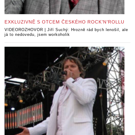
EXKLUZIVNĚ S OTCEM ČESKÉHO ROCK’N’ROLLU
VIDEOROZHOVOR | Jiří Suchý: Hrozně rád bych lenošil, ale
já to nedovedu, jsem workoholik