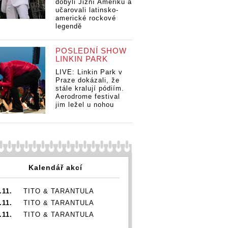
dobyli Jižní Ameriku a
učarovali latinsko-
americké rockové
legendě
POSLEDNÍ SHOW
LINKIN PARK
LIVE: Linkin Park v
Praze dokázali, že
stále kralují pódiím.
Aerodrome festival
jim ležel u nohou
Kalendář akcí
.11.
TITO & TARANTULA
.11.
TITO & TARANTULA
.11.
TITO & TARANTULA