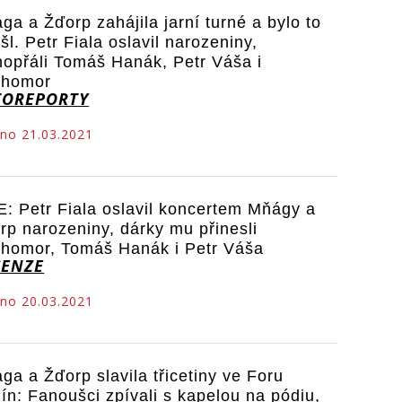
ga a Žďorp zahájila jarní turné a bylo to
šl. Petr Fiala oslavil narozeniny,
hopřáli Tomáš Hanák, Petr Váša i
chomor
TOREPORTY
no 21.03.2021
E: Petr Fiala oslavil koncertem Mňágy a
rp narozeniny, dárky mu přinesli
homor, Tomáš Hanák i Petr Váša
CENZE
no 20.03.2021
ga a Žďorp slavila třicetiny ve Foru
lín: Fanoušci zpívali s kapelou na pódiu,