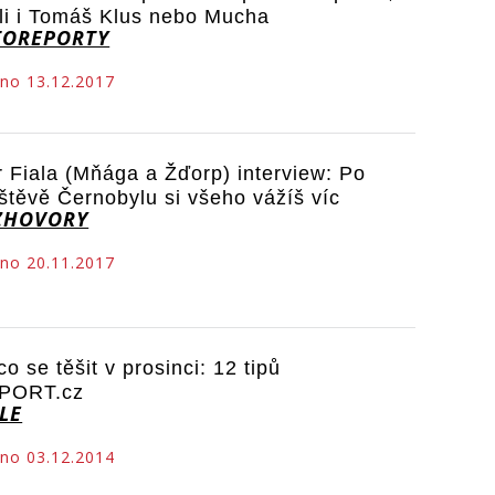
šli i Tomáš Klus nebo Mucha
TOREPORTY
no 13.12.2017
r Fiala (Mňága a Žďorp) interview: Po
štěvě Černobylu si všeho vážíš víc
ZHOVORY
no 20.11.2017
co se těšit v prosinci: 12 tipů
PORT.cz
LE
no 03.12.2014