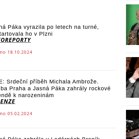
ná Páka vyrazila po letech na turné,
tartovala ho v Plzni
TOREPORTY
no 18.10.2024
E: Srdeční příběh Michala Ambrože.
ba Praha a Jasná Páka zahrály rockové
endě k narozeninám
CENZE
no 05.02.2024