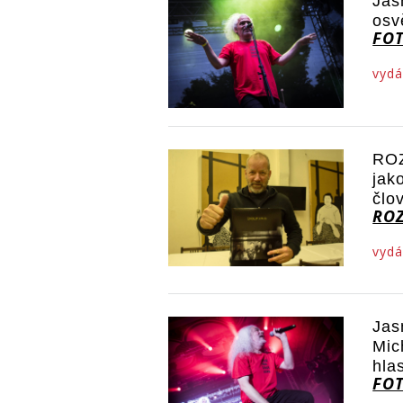
Jas
osv
FO
vydá
ROZ
jak
člo
RO
vydá
Jas
Mic
hla
FO