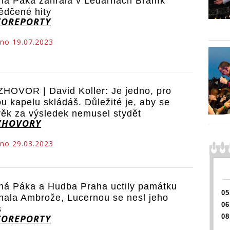
ná Páka zahrála v Ledárnách Braník
ědčené hity
TOREPORTY
no 19.07.2023
HOVOR | David Koller: Je jedno, pro
ou kapelu skládáš. Důležité je, aby se
věk za výsledek nemusel stydět
ZHOVORY
no 29.03.2023
ná Páka a Hudba Praha uctily památku
05
hala Ambrože, Lucernou se nesl jeho
06
s
08
TOREPORTY