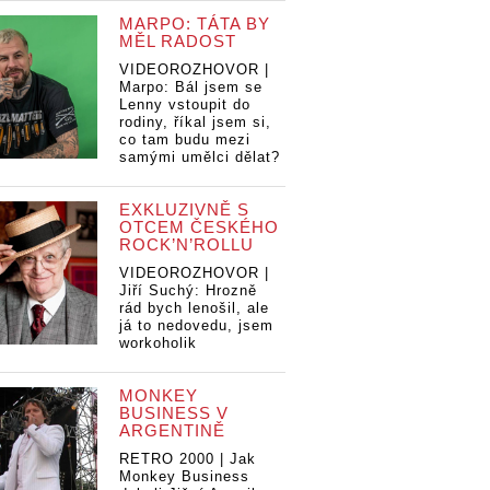
MARPO: TÁTA BY
MĚL RADOST
VIDEOROZHOVOR |
Marpo: Bál jsem se
Lenny vstoupit do
rodiny, říkal jsem si,
co tam budu mezi
samými umělci dělat?
EXKLUZIVNĚ S
OTCEM ČESKÉHO
ROCK’N’ROLLU
VIDEOROZHOVOR |
Jiří Suchý: Hrozně
rád bych lenošil, ale
já to nedovedu, jsem
workoholik
MONKEY
BUSINESS V
ARGENTINĚ
RETRO 2000 | Jak
Monkey Business