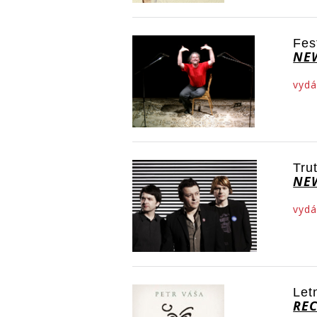
Fes
NE
vydá
Tru
NE
vydá
Let
RE