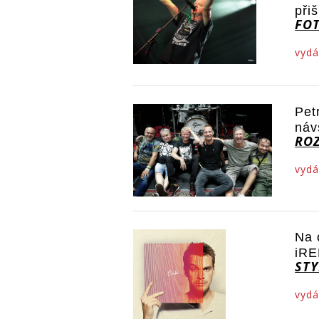
při
FO
vydá
Pet
náv
RO
vydá
Na 
iRE
STY
vydá