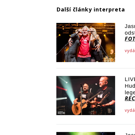
Další články interpreta
Jas
ods
FO
vydá
LIV
Hud
leg
RE
vydá