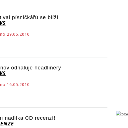
tival písničkářů se blíží
WS
no 29.05.2010
tnov odhaluje headlinery
WS
no 16.05.2010
ní nadílka CD recenzí!
CENZE