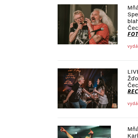
Mňá
Spe
bla
Če
FO
vydá
LIV
Žďo
Čec
RE
vydá
Mňá
Kar