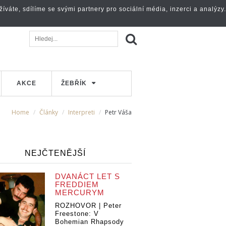
váte, sdílíme se svými partnery pro sociální média, inzerci a analýzy.
AKCE
ŽEBŘÍK
Home
Články
Interpreti
Petr Váša
NEJČTENĚJŠÍ
DVANÁCT LET S
FREDDIEM
MERCURYM
ROZHOVOR | Peter
Freestone: V
Bohemian Rhapsody