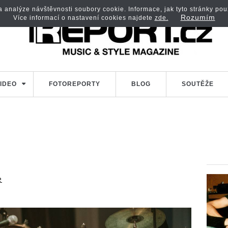
analýze návštěvnosti soubory cookie. Informace, jak tyto stránky použí
Rozumím
Více informací o nastavení cookies najdete
zde.
IDEO
FOTOREPORTY
BLOG
SOUTĚŽE
e