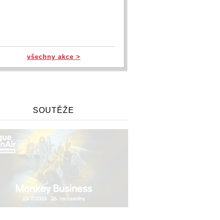
všechny akce >
SOUTĚŽE