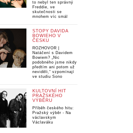
to nebyl ten správný
Freddie, ve
skutečnosti se
mnohem víc smál
STOPY DAVIDA
BOWIEHO V
ČESKU
ROZHOVOR |
Natáčení s Davidem
Bowiem? „Nic
podobného jsme nikdy
předtím ani potom už
neviděli,“ vzpomínají
ve studiu Sono
KULTOVNÍ HIT
PRAŽSKÉHO
VÝBĚRU
Příběh českého hitu:
Pražský výběr - Na
václavskym
Václaváku