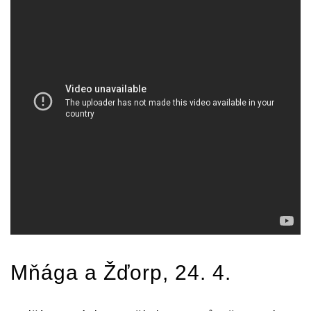
Mňága a Žďorp
, 24. 4.