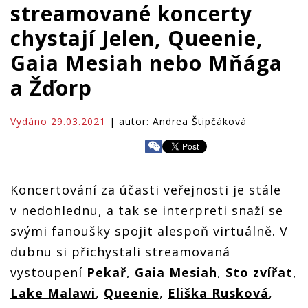
streamované koncerty
chystají Jelen, Queenie,
Gaia Mesiah nebo Mňága
a Žďorp
Vydáno 29.03.2021
| autor:
Andrea Štipčáková
Koncertování za účasti veřejnosti je stále
v nedohlednu, a tak se interpreti snaží se
svými fanoušky spojit alespoň virtuálně. V
dubnu si přichystali streamovaná
vystoupení
Pekař
,
Gaia Mesiah
,
Sto zvířat
,
Lake Malawi
,
Queenie
,
Eliška Rusková
,