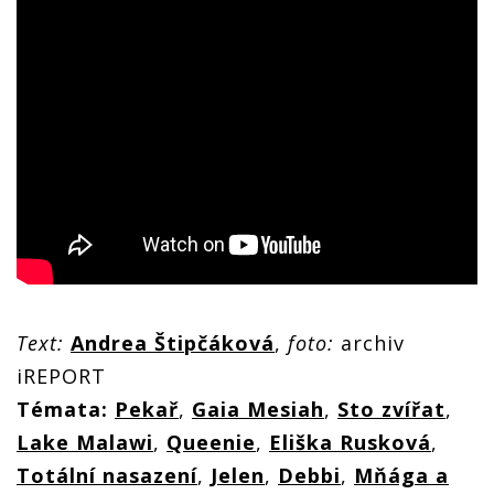
Text:
Andrea Štipčáková
,
foto:
archiv
iREPORT
Témata:
Pekař
,
Gaia Mesiah
,
Sto zvířat
,
Lake Malawi
,
Queenie
,
Eliška Rusková
,
Totální nasazení
,
Jelen
,
Debbi
,
Mňága a