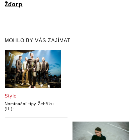
Žďorp
MOHLO BY VÁS ZAJÍMAT
Style
Nominační tipy Žebříku
(II.):...