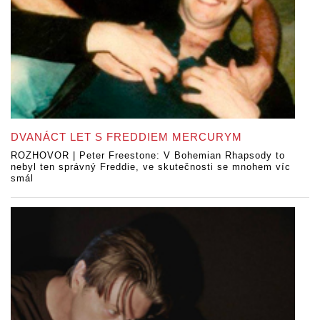
DVANÁCT LET S FREDDIEM MERCURYM
ROZHOVOR | Peter Freestone: V Bohemian Rhapsody to
nebyl ten správný Freddie, ve skutečnosti se mnohem víc
smál