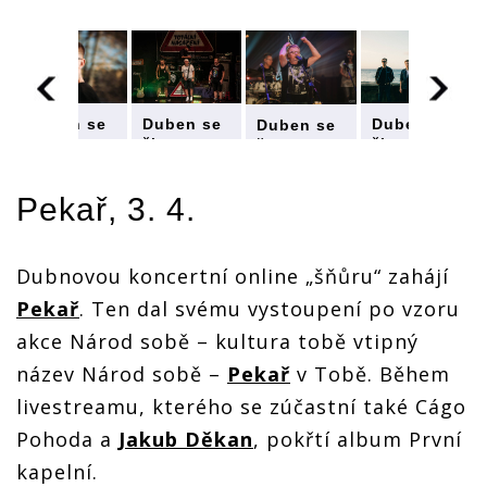
Duben se
Duben se
Duben se
Duben se
živou
živou
živou
živou
hudbou:
hudbou:
hudbou:
hudbou:
ané
streamované
streamované
streamované
streamované
Pekař
, 3. 4.
koncerty
koncerty
koncerty
koncerty
chystají
chystají
chystají
chystají
Jelen,
Jelen,
Jelen,
Jelen,
Queenie,
Queenie,
Queenie,
Queenie,
Dubnovou koncertní online „šňůru“ zahájí
Gaia
Gaia
Gaia
Gaia
Mesiah
Mesiah
Mesiah
Mesiah
Pekař
. Ten dal svému vystoupení po vzoru
nebo
nebo
nebo
nebo
akce Národ sobě – kultura tobě vtipný
Mňága a
Mňága a
Mňága a
Mňága a
Žďorp
Žďorp
Žďorp
Žďorp
název Národ sobě –
Pekař
v Tobě. Během
livestreamu, kterého se zúčastní také Cágo
Pohoda a
Jakub Děkan
, pokřtí album První
kapelní.