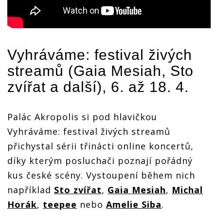
Vyhráváme: festival živých
streamů (
Gaia Mesiah
,
Sto
zvířat
a další), 6. až 18. 4.
Palác Akropolis si pod hlavičkou
Vyhráváme: festival živých streamů
přichystal sérii třinácti online koncertů,
díky kterým posluchači poznají pořádný
kus české scény. Vystoupení během nich
například
Sto zvířat
,
Gaia Mesiah
,
Michal
Horák
,
teepee
nebo
Amelie Siba
.