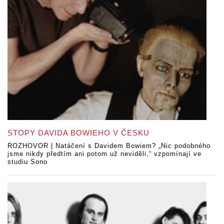
STOPY DAVIDA BOWIEHO V ČESKU
ROZHOVOR | Natáčení s Davidem Bowiem? „Nic podobného
jsme nikdy předtím ani potom už neviděli,“ vzpomínají ve
studiu Sono