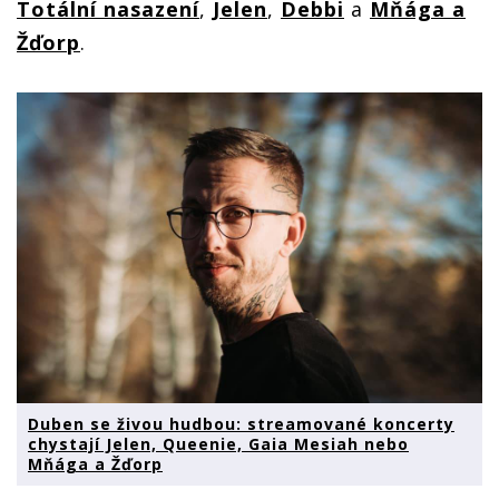
Totální nasazení
,
Jelen
,
Debbi
a
Mňága a
Žďorp
.
Duben se živou hudbou: streamované koncerty
chystají Jelen, Queenie, Gaia Mesiah nebo
Mňága a Žďorp