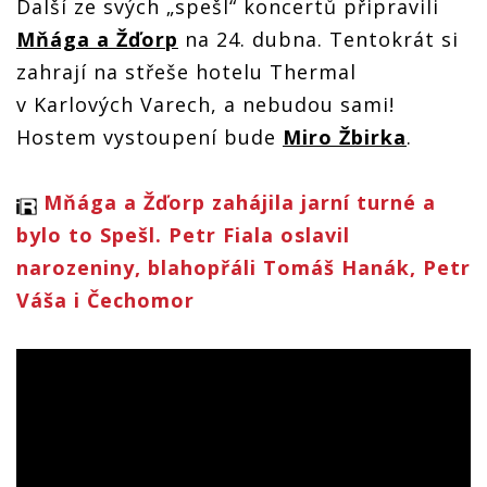
Další ze svých „spešl“ koncertů připravili
Mňága a Žďorp
na 24. dubna. Tentokrát si
zahrají na střeše hotelu Thermal
v Karlových Varech, a nebudou sami!
Hostem vystoupení bude
Miro Žbirka
.
Mňága a Žďorp zahájila jarní turné a
bylo to Spešl. Petr Fiala oslavil
narozeniny, blahopřáli Tomáš Hanák, Petr
Váša i Čechomor