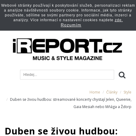
Webové stránky používají k poskytování služeb, personalizaci reklam
a analýze návštěvnosti soubory cookie. Informace, jak tyto stránky
používáte, sdílíme se svými partnery pro sociální média, inzerci a
analýzy. Více informací o nastavení cookies najdete
zde.
Rozumím
Home
Články
Style
Duben se živou hudbou: streamované koncerty chystají Jelen, Queenie,
Gaia Mesiah nebo Mňága a Žďorp
Duben se živou hudbou: