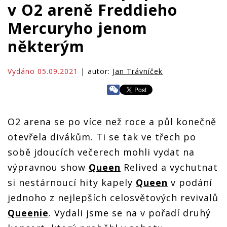
v O2 areně Freddieho
Mercuryho jenom
některým
Vydáno 05.09.2021
| autor:
Jan Trávníček
O2 arena se po více než roce a půl konečně
otevřela divákům. Ti se tak ve třech po
sobě jdoucích večerech mohli vydat na
výpravnou show
Queen
Relived a vychutnat
si nestárnoucí hity kapely
Queen
v podání
jednoho z nejlepších celosvětových revivalů
Queenie
. Vydali jsme se na v pořadí druhý