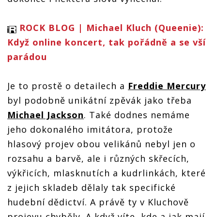
ROCK BLOG | Michael Kluch (Queenie):
Když online koncert, tak pořádně a se vší
parádou
Je to prostě o detailech a
Freddie Mercury
byl podobně unikátní zpěvák jako třeba
Michael Jackson
. Také dodnes nemáme
jeho dokonalého imitátora, protože
hlasový projev obou velikánů nebyl jen o
rozsahu a barvě, ale i různých skřecích,
výkřicích, mlasknutích a kudrlinkách, které
z jejich skladeb dělaly tak specifické
hudební dědictví. A právě ty v Kluchově
projevu chyběly. A když víte, kde a jak mají