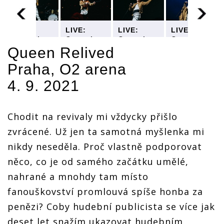
LIVE:
LIVE:
LIVE:
LIVE:
Queenie
Queenie
Queenie
Queenie
i
připomněli
připomněli
připomněli
připomněli
Queen
Relived
v O2
v O2
v O2
v O2
Praha, O2 arena
areně
areně
areně
areně
Freddieho
Freddieho
Freddieho
Freddieho
4. 9. 2021
o
Mercuryho
Mercuryho
Mercuryho
Mercuryho
jenom
jenom
jenom
jenom
některým
některým
některým
některým
Chodit na revivaly mi vždycky přišlo
zvrácené. Už jen ta samotná myšlenka mi
nikdy neseděla. Proč vlastně podporovat
něco, co je od samého začátku umělé,
nahrané a mnohdy tam místo
fanouškovství promlouvá spíše honba za
penězi? Coby hudební publicista se více jak
deset let snažím ukazovat hudebním