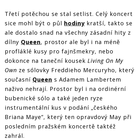
Třetí potěchou se stal setlist. Celý koncert
sice mohl být o půl
hodiny
kratší, takto se
ale dostalo snad na všechny zásadní hity z
dílny
Queen
, prostor ale byl i na méně
profláklé kusy pro fajnšmekry, nebo
dokonce na taneční kousek
Living On My
Own
ze sólovky Freddieho Mercuryho, který
současní
Queen
s Adamem Lambertem
naživo nehrají. Prostor byl i na ordinérní
bubenické sólo a také jeden ryze
instrumentální kus v podání „českého
Briana Maye“, který ten opravdový May při
posledním pražském koncertě taktéž
zahrál.