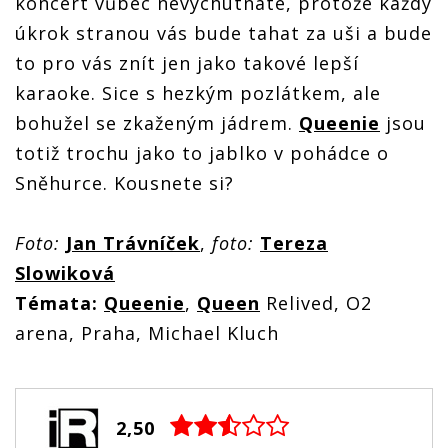
koncert vůbec nevychutnáte, protože každý
úkrok stranou vás bude tahat za uši a bude
to pro vás znít jen jako takové lepší
karaoke. Sice s hezkým pozlátkem, ale
bohužel se zkaženým jádrem.
Queenie
jsou
totiž trochu jako to jablko v pohádce o
Sněhurce. Kousnete si?
Foto:
Jan Trávníček
,
foto:
Tereza
Slowiková
Témata:
Queenie
,
Queen
Relived, O2
arena, Praha, Michael Kluch
2,50