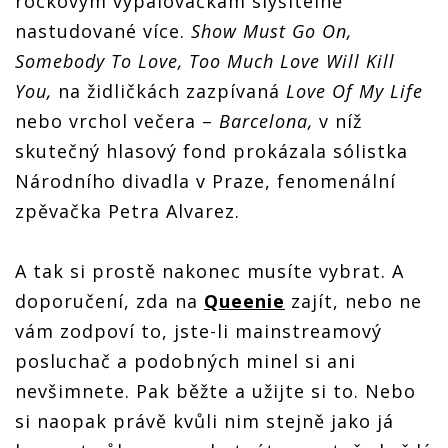
rockovým vypalovačkám slyšitelně
nastudované více.
Show Must Go On,
Somebody To Love, Too Much Love Will Kill
You,
na židličkách zazpívaná
Love Of My Life
nebo vrchol večera –
Barcelona,
v níž
skutečný hlasový fond prokázala sólistka
Národního divadla v Praze, fenomenální
zpěvačka Petra Alvarez.
A tak si prostě nakonec musíte vybrat. A
doporučení, zda na
Queenie
zajít, nebo ne
vám zodpoví to, jste-li mainstreamový
posluchač a podobných minel si ani
nevšimnete. Pak běžte a užijte si to. Nebo
si naopak právě kvůli nim stejně jako já