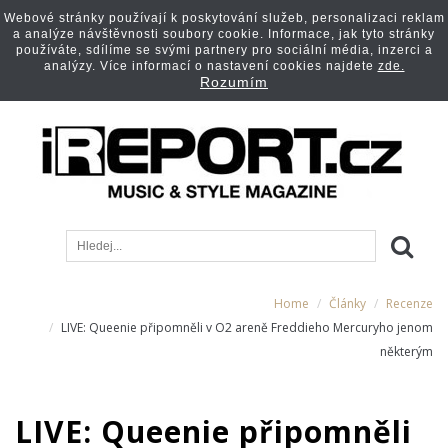
Webové stránky používají k poskytování služeb, personalizaci reklam
a analýze návštěvnosti soubory cookie. Informace, jak tyto stránky
používáte, sdílíme se svými partnery pro sociální média, inzerci a
analýzy. Více informací o nastavení cookies najdete
zde.
Rozumím
Home
Články
Recenze
LIVE: Queenie připomněli v O2 areně Freddieho Mercuryho jenom
některým
LIVE: Queenie připomněli