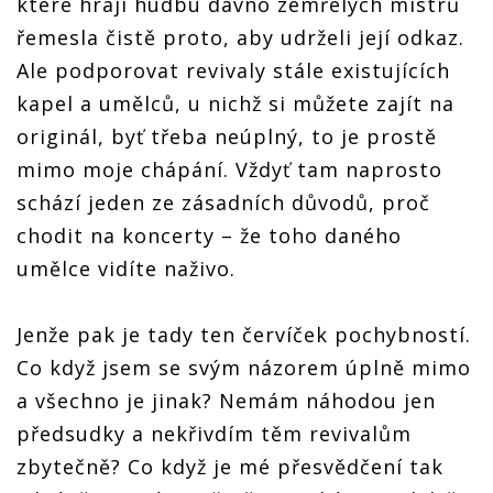
které hrají hudbu dávno zemřelých mistrů
řemesla čistě proto, aby udrželi její odkaz.
Ale podporovat revivaly stále existujících
kapel a umělců, u nichž si můžete zajít na
originál, byť třeba neúplný, to je prostě
mimo moje chápání. Vždyť tam naprosto
schází jeden ze zásadních důvodů, proč
chodit na koncerty – že toho daného
umělce vidíte naživo.
Jenže pak je tady ten červíček pochybností.
Co když jsem se svým názorem úplně mimo
a všechno je jinak? Nemám náhodou jen
předsudky a nekřivdím těm revivalům
zbytečně? Co když je mé přesvědčení tak