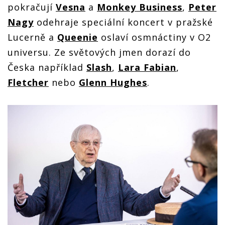
pokračují
Vesna
a
Monkey Business
,
Peter
Nagy
odehraje speciální koncert v pražské
Lucerně a
Queenie
oslaví osmnáctiny v O2
universu. Ze světových jmen dorazí do
Česka například
Slash
,
Lara Fabian
,
Fletcher
nebo
Glenn Hughes
.