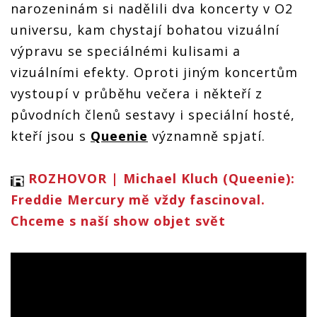
narozeninám si nadělili dva koncerty v O2
universu, kam chystají bohatou vizuální
výpravu se speciálnémi kulisami a
vizuálními efekty. Oproti jiným koncertům
vystoupí v průběhu večera i někteří z
původních členů sestavy i speciální hosté,
kteří jsou s
Queenie
významně spjatí.
ROZHOVOR | Michael Kluch (Queenie):
Freddie Mercury mě vždy fascinoval.
Chceme s naší show objet svět