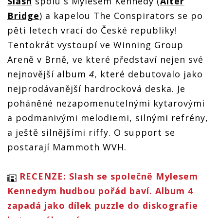
Slash
spolu s Mylesem Kennedy (
Alter
Bridge
) a kapelou The Conspirators se po
pěti letech vrací do České republiky!
Tentokrát vystoupí ve Winning Group
Areně v Brně, ve které představí nejen své
nejnovější album
4
, které debutovalo jako
nejprodávanější hardrocková deska. Je
poháněné nezapomenutelnými kytarovými
a podmanivými melodiemi, silnými refrény,
a ještě silnějšími riffy. O support se
postarají Mammoth WVH.
RECENZE: Slash se společně Mylesem
Kennedym hudbou pořád baví. Album 4
zapadá jako dílek puzzle do diskografie