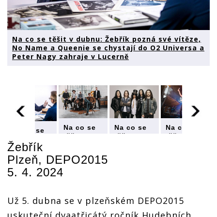
Na co se těšit v dubnu: Žebřík pozná své vítěze,
No Name a Queenie se chystají do O2 Universa a
Peter Nagy zahraje v Lucerně
Na co se
Na co se
Na co se
Na co se
těšit v
těšit v
těšit v
těšit v
Žebřík
dubnu:
dubnu:
dubnu:
dubnu:
Žebřík
Žebřík
Žebřík
Žebřík
Plzeň, DEPO2015
pozná své
pozná své
pozná své
pozná své
5. 4. 2024
vítěze, No
vítěze, No
vítěze, No
vítěze, No
Name a
Name a
Name a
Name a
Queenie
Queenie
Queenie
Queenie
se
se
se
Už 5. dubna se v plzeňském DEPO2015
se
chystají
chystají
chystají
chystají
uskuteční dvaatřicátý ročník Hudebních
do O2
do O2
do O2