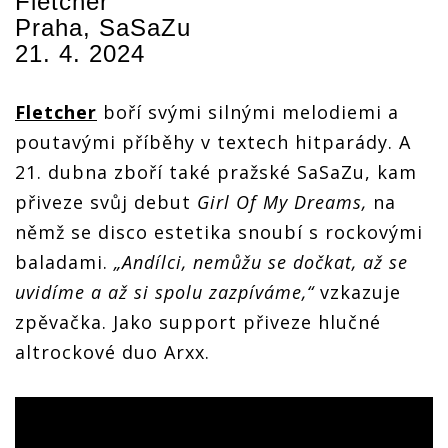
Fletcher
Praha, SaSaZu
21. 4. 2024
Fletcher
boří svými silnými melodiemi a
poutavými příběhy v textech hitparády. A
21. dubna zboří také pražské SaSaZu, kam
přiveze svůj debut
Girl Of My Dreams,
na
němž se disco estetika snoubí s rockovými
baladami.
„Andílci, nemůžu se dočkat, až se
uvidíme a až si spolu zazpíváme,“
vzkazuje
zpěvačka. Jako support přiveze hlučné
altrockové duo Arxx.