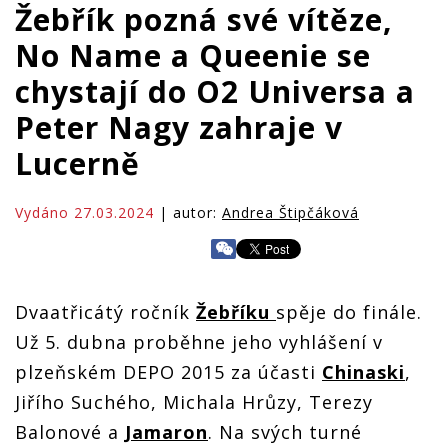
Žebřík pozná své vítěze,
No Name a Queenie se
chystají do O2 Universa a
Peter Nagy zahraje v
Lucerně
Vydáno 27.03.2024
| autor:
Andrea Štipčáková
Dvaatřicátý ročník
Žebříku
spěje do finále.
Už 5. dubna proběhne jeho vyhlášení v
plzeňském DEPO 2015 za účasti
Chinaski
,
Jiřího Suchého, Michala Hrůzy, Terezy
Balonové a
Jamaron
. Na svých turné