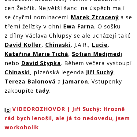
do O2
Universa
Universa
Universa
Universa
cen Žebřík. Největší šanci na úspěch mají
a Peter
a Peter
a Peter
a Peter
Nagy
Nagy
Nagy
se čtyřmi nominacemi
Marek Ztracený
a se
Nagy
zahraje v
zahraje v
zahraje v
zahraje v
třemi želízky v ohni
Ewa Farna
. O sošku
Lucerně
Lucerně
Lucerně
Lucerně
z dílny Václava Chlupsy se ale ucházejí také
David Koller
,
Chinaski
, J.A.R.,
Lucie
,
Kateřina Marie Tichá
,
Sofian Medjmedj
nebo
David Stypka
. Během večera vystoupí
Chinaski
, plzeňská legenda
Jiří Suchý
,
Tereza Balonová
a
Jamaron
. Vstupenky
zakoupíte
tady
.
VIDEOROZHOVOR | Jiří Suchý: Hrozně
rád bych lenošil, ale já to nedovedu, jsem
workoholik