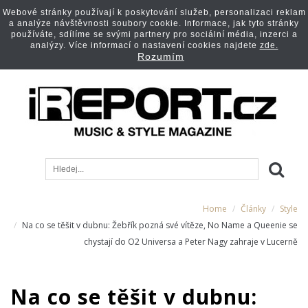
Webové stránky používají k poskytování služeb, personalizaci reklam
a analýze návštěvnosti soubory cookie. Informace, jak tyto stránky
používáte, sdílíme se svými partnery pro sociální média, inzerci a
analýzy. Více informací o nastavení cookies najdete
zde.
Rozumím
Home
Články
Style
Na co se těšit v dubnu: Žebřík pozná své vítěze, No Name a Queenie se
chystají do O2 Universa a Peter Nagy zahraje v Lucerně
Na co se těšit v dubnu: