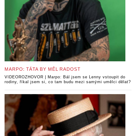
MARPO: TÁTA BY MĚL RADOST
VIDEOROZHOVOR | Marpo: Bál jsem se Lenny vstoupit do
rodiny, říkal jsem si, co tam budu mezi samými umělci dělat?