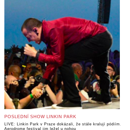
POSLEDNÍ SHOW LINKIN PARK
LIVE: Linkin Park v Praze dokázali, že stále kralují pódiím.
Aerodrome festival jim ležel u nohou