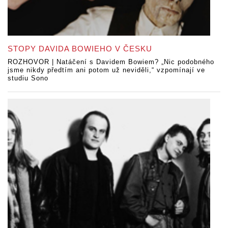
STOPY DAVIDA BOWIEHO V ČESKU
ROZHOVOR | Natáčení s Davidem Bowiem? „Nic podobného
jsme nikdy předtím ani potom už neviděli,“ vzpomínají ve
studiu Sono