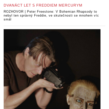
DVANÁCT LET S FREDDIEM MERCURYM
ROZHOVOR | Peter Freestone: V Bohemian Rhapsody to
nebyl ten správný Freddie, ve skutečnosti se mnohem víc
smál