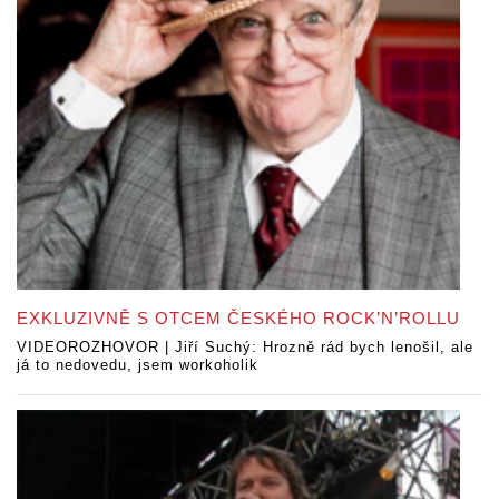
EXKLUZIVNĚ S OTCEM ČESKÉHO ROCK’N’ROLLU
VIDEOROZHOVOR | Jiří Suchý: Hrozně rád bych lenošil, ale
já to nedovedu, jsem workoholik