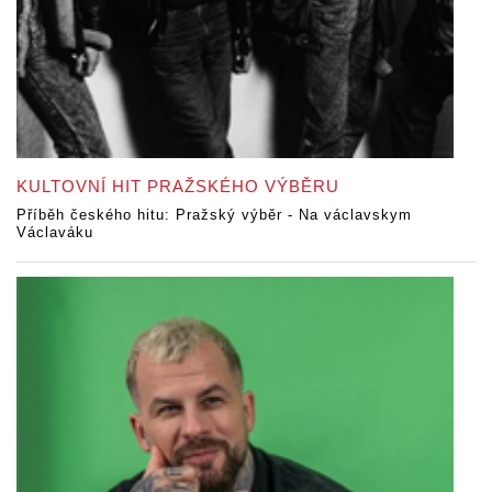
KULTOVNÍ HIT PRAŽSKÉHO VÝBĚRU
Příběh českého hitu: Pražský výběr - Na václavskym
Václaváku