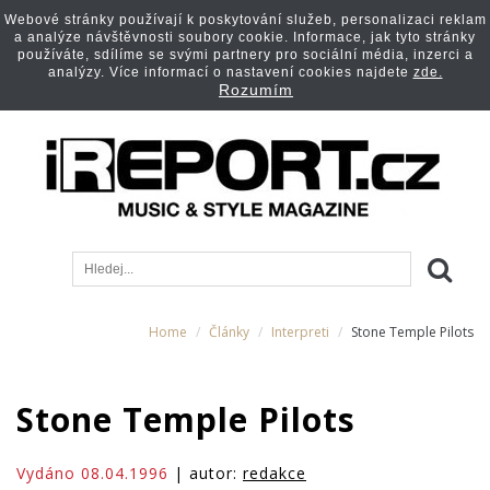
Webové stránky používají k poskytování služeb, personalizaci reklam
a analýze návštěvnosti soubory cookie. Informace, jak tyto stránky
používáte, sdílíme se svými partnery pro sociální média, inzerci a
analýzy. Více informací o nastavení cookies najdete
zde.
Rozumím
Home
Články
Interpreti
Stone Temple Pilots
Stone Temple Pilots
Vydáno 08.04.1996
| autor:
redakce