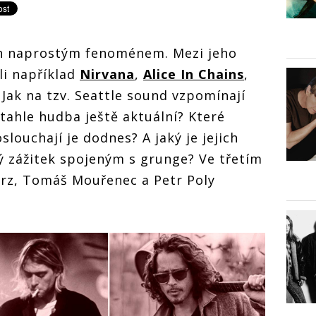
ech naprostým fenoménem. Mezi jeho
ili například
Nirvana
,
Alice In Chains
,
. Jak na tzv. Seattle sound vzpomínají
 tahle hudba ještě aktuální? Které
slouchají je dodnes? A jaký je jejich
ný zážitek spojeným s grunge? Ve třetím
urz, Tomáš Mouřenec a Petr Poly