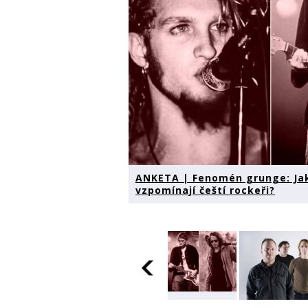
ANKETA | Fenomén grunge: Jak 
vzpomínají čeští rockeři?
ANKETA |