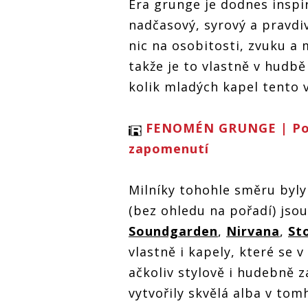
Éra grunge je dodnes inspira
nadčasový, syrový a pravdiv
nic na osobitosti, zvuku a 
takže je to vlastně v hudbě
kolik mladých kapel tento v
FENOMÉN GRUNGE | Poč
zapomenutí
Milníky tohohle směru byly
(bez ohledu na pořadí) jsou
Soundgarden
,
Nirvana
,
St
vlastně i kapely, které se v
ačkoliv stylově i hudebně z
vytvořily skvělá alba v tom