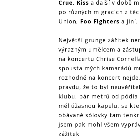
Crue
,
Kiss
a další v době me
po různých migracích z těc
Union,
Foo Fighters
a jiní.
Největší grunge zážitek ne
výrazným umělcem a zástup
na koncertu Chrise Cornell
spousta mých kamarádů muz
rozhodně na koncert nejde. A
pravdu, že to byl neuvěřite
klubu, pár metrů od pódia 
měl úžasnou kapelu, se kter
obávané sólovky tam tenkr
jsem pak mohl všem vyprávět
zážitek.