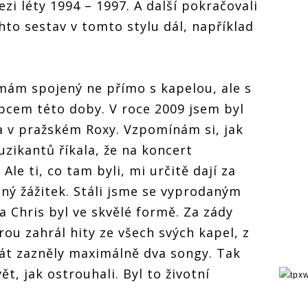
zi léty 1994 – 1997. A další pokračovali
hto sestav v tomto stylu dál, například
mám spojený ne přímo s kapelou, ale s
cem této doby. V roce 2009 jsem byl
a v pražském Roxy. Vzpomínám si, jak
ikantů říkala, že na koncert
le ti, co tam byli, mi určitě dají za
lný žážitek. Stáli jsme se vyprodaným
a Chris byl ve skvělé formě. Za zády
ou zahrál hity ze všech svých kapel, z
át zazněly maximálně dva songy. Tak
, jak ostrouhali. Byl to životní