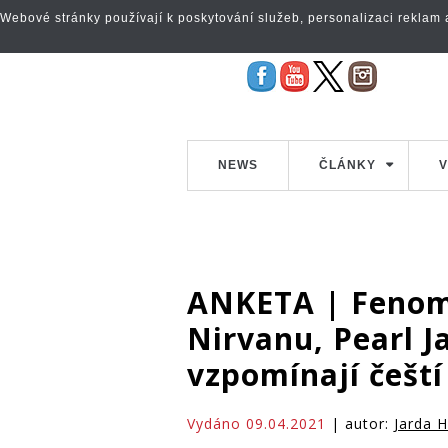
Webové stránky používají k poskytování služeb, personalizaci reklam a 
NEWS
ČLÁNKY
V
ANKETA | Fenom
Nirvanu, Pearl J
vzpomínají čeští
Vydáno 09.04.2021
| autor:
Jarda 