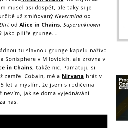
 musel asi dospět, ale taky si je
 určitě už zmiňovaný
Nevermind
od
Dirt
od
Alice in Chains
,
Superunknown
 jako pilíře grunge….
 žádnou tu slavnou grunge kapelu naživo
na Sonisphere v Milovicích, ale zrovna v
ce in Chains
, takže nic. Pamatuju si
než zemřel Cobain, měla
Nirvana
hrát v
15 let a myslím, že jsem s rodičema
 Už nevím, jak se doma vyjednávání
 za nás.