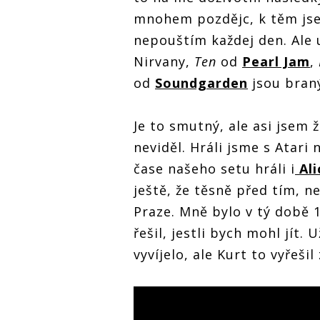
mnohem pozdějc, k těm jsem
nepouštím každej den. Ale
Nirvany,
Ten
od
Pearl Jam
,
od
Soundgarden
jsou braný
Je to smutný, ale asi jsem
neviděl. Hráli jsme s Atari 
čase našeho setu hráli i
Ali
ještě, že těsně před tím, 
Praze. Mně bylo v tý době 
řešil, jestli bych mohl jít.
vyvíjelo, ale Kurt to vyřešil