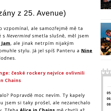
ANKETA |
Fenomén
izány z 25. Avenue)
k na
grunge: Jak na
arl
Nirvanu, Pearl
e In
Jam či Alice In
Chains
ANKETA
to vzpomínal, ale samozřejmě mě ta
čeští
vzpomínají čeští
Fenom
rockeři?
ANKETA |
 s
Nevermind
smetla slušně, měl jsem
grunge
Fenomén
Nirvanu
 Jam
, ale jinak netrpím nijakým
grunge: Jak na
Jam či 
Nirvanu, Pearl
Chains
muhle stylu. Já jel spíš Panteru a
Nine
Jam či Alice In
vzpomín
Chains
dodnes.
rockeři
vzpomínají čeští
rockeři?
e: české rockery nejvíce ovlivnili
In Chains
05
jalo? Popravdě moc nevím. Ty kapely
06
 jsem si taky prošel, ale nezanechalo
08
y. Třeba
Alice in Chains
mě chytli až