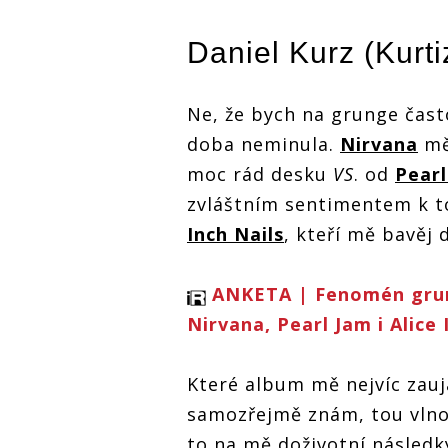
ANKETA |
ANKETA |
Fenomén
Fenomén
Fenomén
grunge: Jak na
Daniel Kurz (Kurt
grunge: Jak na
grunge: Ja
Nirvanu, Pearl
Nirvanu, Pearl
Nirvanu, Pe
Jam či Alice In
Jam či Alice In
Jam či Alic
Chains
Chains
Chains
vzpomínají čeští
Ne, že bych na grunge čas
vzpomínají čeští
vzpomínají 
rockeři?
rockeři?
rockeři?
doba neminula.
Nirvana
mě
moc rád desku
VS
. od
Pearl
í
zvláštním sentimentem k to
Inch Nails
, kteří mě bavěj 
ANKETA | Fenomén grung
Nirvana, Pearl Jam i Alice 
Které album mě nejvíc zau
samozřejmě znám, tou vlnou
to na mě doživotní následk