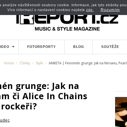
analýze návštěvnosti soubory cookie. Informace, jak tyto stránky použí
Rozumím
Více informací o nastavení cookies najdete
zde.
IDEO
FOTOREPORTY
BLOG
SOUTĚŽE
Home
Články
Style
ANKETA | Fenomén grunge: Jak na Nirvanu, Pearl J
én grunge: Jak na
am či Alice In Chains
 rockeři?
Hudec