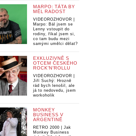
MARPO: TÁTA BY
MĚL RADOST
VIDEOROZHOVOR |
Marpo: Bál jsem se
Lenny vstoupit do
rodiny, říkal jsem si,
co tam budu mezi
samými umělci dělat?
EXKLUZIVNĚ S
OTCEM ČESKÉHO
ROCK’N’ROLLU
VIDEOROZHOVOR |
Jiří Suchý: Hrozně
rád bych lenošil, ale
já to nedovedu, jsem
workoholik
MONKEY
BUSINESS V
ARGENTINĚ
RETRO 2000 | Jak
Monkey Business