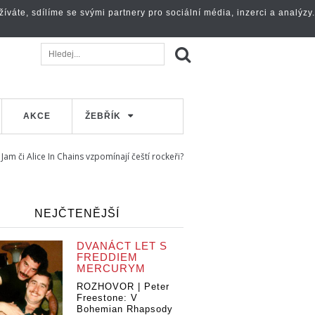
váte, sdílíme se svými partnery pro sociální média, inzerci a analýzy.
AKCE
ŽEBŘÍK
am či Alice In Chains vzpomínají čeští rockeři?
NEJČTENĚJŠÍ
DVANÁCT LET S
FREDDIEM
MERCURYM
ROZHOVOR | Peter
Freestone: V
Bohemian Rhapsody