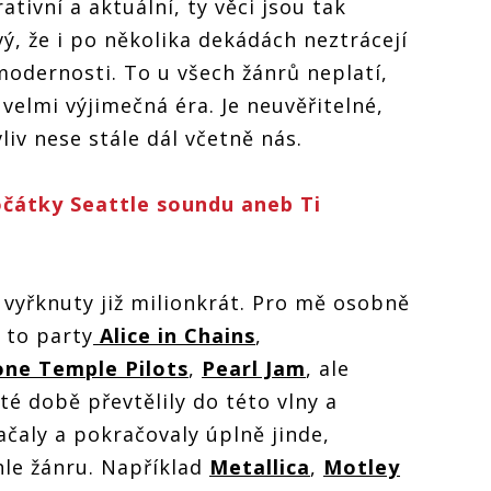
tivní a aktuální, ty věci jsou tak
ý, že i po několika dekádách neztrácejí
modernosti. To u všech žánrů neplatí,
 velmi výjimečná éra. Je neuvěřitelné,
liv nese stále dál včetně nás.
átky Seattle soundu aneb Ti
 vyřknuty již milionkrát. Pro mě osobně
 to party
Alice in Chains
,
one Temple Pilots
,
Pearl Jam
, ale
 té době převtělily do této vlny a
ačaly a pokračovaly úplně jinde,
hle žánru. Například
Metallica
,
Motley