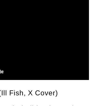
(
Ill Fish
,
X Cover
)