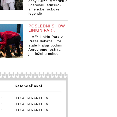
dobyli Jižní Ameriku a
učarovali latinsko-
americké rockové
ANKETA |
legendě
Fenomén
grunge: Jak na
ANKETA |
POSLEDNÍ SHOW
Nirvanu, Pearl
 |
Fenomén
LINKIN PARK
Jam či Alice In
AN
én
grunge: Jak na
Chains
Fe
LIVE: Linkin Park v
: Jak na
Nirvanu, Pearl
vzpomínají čeští
gr
Praze dokázali, že
, Pearl
Jam či Alice In
stále kralují pódiím.
rockeři?
Ni
Alice In
Chains
Aerodrome festival
Ja
vzpomínají čeští
jim ležel u nohou
Ch
ají čeští
rockeři?
vz
?
ro
Kalendář akcí
.11.
TITO & TARANTULA
.11.
TITO & TARANTULA
.11.
TITO & TARANTULA