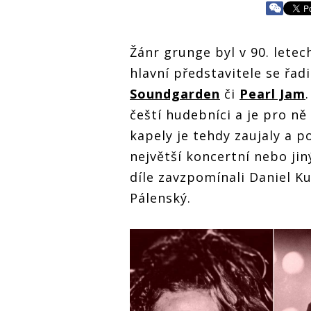
Žánr grunge byl v 90. let
hlavní představitele se řad
Soundgarden
či
Pearl Jam
čeští hudebníci a je pro ně
kapely je tehdy zaujaly a po
největší koncertní nebo ji
díle zavzpomínali Daniel K
Pálenský.