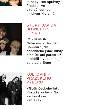
to nebyl ten správný
Freddie, ve
skutečnosti se
mnohem víc smál
STOPY DAVIDA
BOWIEHO V
ČESKU
ROZHOVOR |
Natáčení s Davidem
Bowiem? „Nic
podobného jsme nikdy
předtím ani potom už
neviděli,“ vzpomínají
ve studiu Sono
KULTOVNÍ HIT
PRAŽSKÉHO
VÝBĚRU
Příběh českého hitu:
Pražský výběr - Na
václavskym
Václaváku