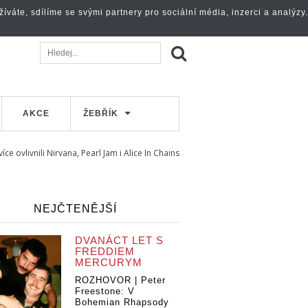
váte, sdílíme se svými partnery pro sociální média, inzerci a analýzy.
AKCE
ŽEBŘÍK
 ovlivnili Nirvana, Pearl Jam i Alice In Chains
NEJČTENĚJŠÍ
DVANÁCT LET S
FREDDIEM
MERCURYM
ROZHOVOR | Peter
Freestone: V
Bohemian Rhapsody