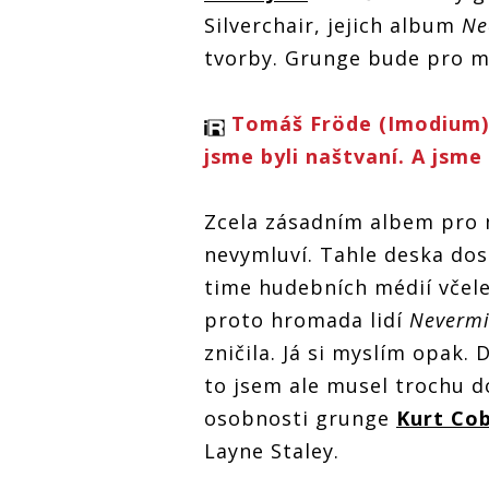
Silverchair, jejich album
Ne
tvorby. Grunge bude pro mě
Tomáš Fröde (Imodium) 
jsme byli naštvaní. A jsme
Zcela zásadním albem pro
nevymluví. Tahle deska do
time hudebních médií včel
proto hromada lidí
Neverm
zničila. Já si myslím opak
to jsem ale musel trochu d
osobnosti grunge
Kurt Co
Layne Staley.