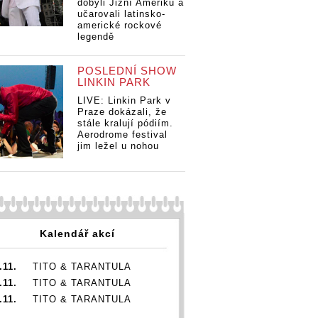
dobyli Jižní Ameriku a
Fenomén
učarovali latinsko-
grunge: české
americké rockové
rockery nejvíce
legendě
ovlivnili Nirvana,
Pearl Jam i Alice
POSLEDNÍ SHOW
In Chains
LINKIN PARK
ANKETA |
Fenomén
LIVE: Linkin Park v
AN
 |
grunge: české
Praze dokázali, že
Fe
én
rockery nejvíce
stále kralují pódiím.
gr
: české
ovlivnili Nirvana,
Aerodrome festival
ro
 nejvíce
jim ležel u nohou
Pearl Jam i Alice
ov
li Nirvana,
In Chains
Pe
am i Alice
In
ins
Kalendář akcí
.11.
TITO & TARANTULA
.11.
TITO & TARANTULA
.11.
TITO & TARANTULA