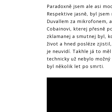
Paradoxně jsem ale asi moc
Respektive jasně, byl jsem
Duvallem za mikrofonem, a
Cobainovi, kterej přesně p
zklamanej a smutnej byl, k
život a hned posléze zjistil
je neuvidí. Takhle já to mě
technicky už nebylo možný 
byl několik let po smrti.