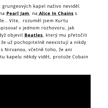
 grungeových kapel naživo neviděl.
 na
Pearl Jam
, na
Alice In Chains
s
le… Víte, rozuměl jsem Kurtu
opisoval v jednom rozhovoru, jak
dyž objevil
Beatles
, který mu přetočili
, že už pochopitelně neexistují a nikdy
l s Nirvanou, včetně toho, že ani
tu kapelu někdy vidět, protože Cobain