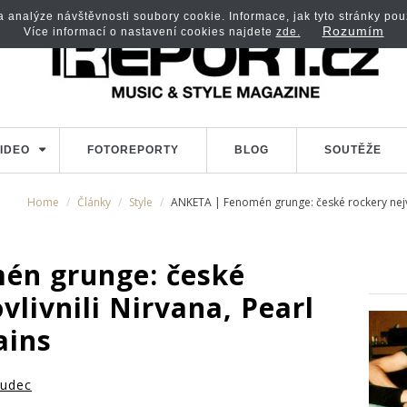
analýze návštěvnosti soubory cookie. Informace, jak tyto stránky použí
Rozumím
Více informací o nastavení cookies najdete
zde.
IDEO
FOTOREPORTY
BLOG
SOUTĚŽE
Home
Články
Style
ANKETA | Fenomén grunge: české rockery nejvíce
én grunge: české
vlivnili Nirvana, Pearl
ains
Hudec