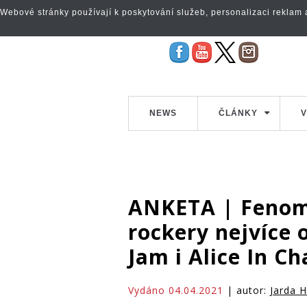
Webové stránky používají k poskytování služeb, personalizaci reklam a 
NEWS
ČLÁNKY
V
ANKETA | Fenom
rockery nejvíce o
Jam i Alice In Ch
Vydáno 04.04.2021
| autor:
Jarda 