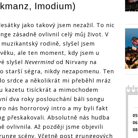
ANKETA |
lkmanz
,
Imodium
)
ANKETA |
Fenomén
Fenomén
grunge: české
grunge: české
rockery nejvíce
rockery nejvíce
esátky jako takový jsem nezažil. To nic
ovlivnili Nirvana,
ovlivnili Nirvana,
Pearl Jam i Alice
Pearl Jam i Alice
ge zásadně ovlivnil celý můj život. V
In Chains
In Chains
 muzikantský rodině, slyšel jsem
ANKETA
Fenom
věku, ale ten moment, kdy jsem u
ské
grunge
více
rockery
é slyšel
Nevermind
od Nirvany na
rvana,
ovlivni
eho starší ségra, nikdy nezapomenu. Ten
 Alice
Pearl J
In Cha
o srdce a několikrát mi přeběhl mráz
 tu kazetu tisíckrát a mimochodem
ní dva roky poslouchání báli songu
ro nás horrorový intro a my byli fakt
05
ong přeskakovali. Absolutně nás hudba
06
 ovlivnila. Až později jsme objevili
08
grunge scény. Včetně post grungeových