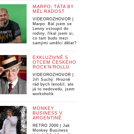
MARPO: TÁTA BY
MĚL RADOST
VIDEOROZHOVOR |
Marpo: Bál jsem se
Lenny vstoupit do
rodiny, říkal jsem si,
co tam budu mezi
samými umělci dělat?
EXKLUZIVNĚ S
OTCEM ČESKÉHO
ROCK’N’ROLLU
VIDEOROZHOVOR |
Jiří Suchý: Hrozně
rád bych lenošil, ale
já to nedovedu, jsem
workoholik
MONKEY
BUSINESS V
ARGENTINĚ
RETRO 2000 | Jak
Monkey Business
ANKETA |