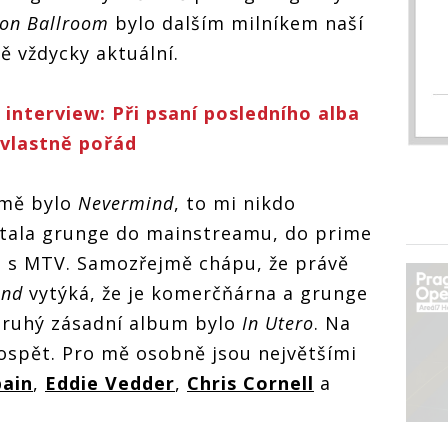
on Ballroom
bylo dalším milníkem naší
 vždycky aktuální.
interview: Při psaní posledního alba
 vlastně pořád
 mě bylo
Nevermind
, to mi nikdo
stala grunge do mainstreamu, do prime
e s MTV. Samozřejmě chápu, že právě
ind
vytýká, že je komerčňárna a grunge
. Druhý zásadní album bylo
In Utero
. Na
ospět. Pro mě osobně jsou největšími
bain
,
Eddie Vedder
,
Chris Cornell
a