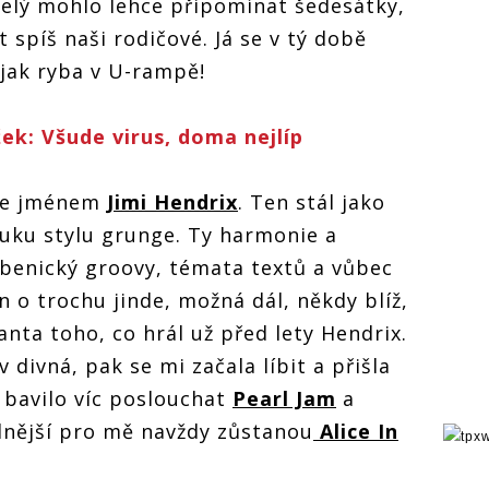
 celý mohlo lehce připomínat šedesátky,
 spíš naši rodičové. Já se v tý době
 jak ryba v U-rampě!
k: Všude virus, doma nejlíp
 se jménem
Jimi Hendrix
. Ten stál jako
vuku stylu grunge. Ty harmonie a
bubenický groovy, témata textů a vůbec
en o trochu jinde, možná dál, někdy blíž,
ianta toho, co hrál už před lety Hendrix.
 divná, pak se mi začala líbit a přišla
 bavilo víc poslouchat
Pearl Jam
a
lnější pro mě navždy zůstanou
Alice In