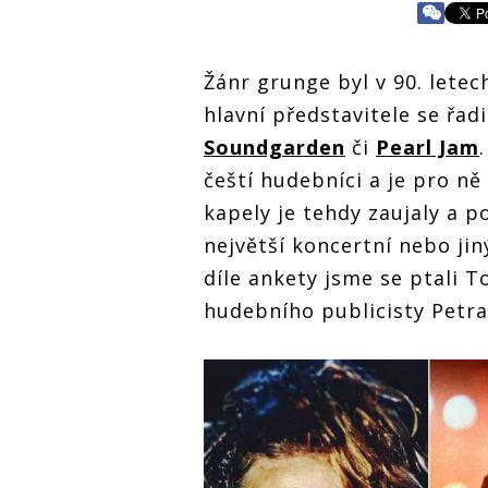
Žánr grunge byl v 90. let
hlavní představitele se řad
Soundgarden
či
Pearl Jam
čeští hudebníci a je pro ně
kapely je tehdy zaujaly a po
největší koncertní nebo ji
díle ankety jsme se ptali 
hudebního publicisty Petra