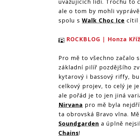
uvažujících lidí. Trochu to
ale o tom by mohli vyprávět
spolu s
Walk Choc Ice
cítil
ROCKBLOG | Honza Kříže
Pro mě to všechno začalo
základní pilíř pozdějšího z
kytarový i bassový riffy, 
celkový projev, to celý je j
ale pořád je to jen jiná var
Nirvana
pro mě byla nejdřív
ta obrovská Bravo vlna. Mě
Soundgarden
a úplně nejsi
Chains
!