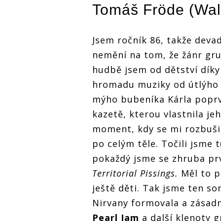
Tomáš Fröde
(
Wa
Fenomén
grunge: české
rockery nejvíce
ovlivnili Nirvana,
Jsem ročník 86, takže devad
Pearl Jam i Alice
In Chains
nemění na tom, že žánr grun
ANKETA |
Fenomén
hudbě jsem od dětství díky
ANKETA |
grunge: české
Fenomén
hromadu muziky od útlýho 
rockery nejvíce
grunge: če
ovlivnili Nirvana,
rockery nej
mýho bubeníka Kárla poprv
Pearl Jam i Alice
ovlivnili Ni
a,
In Chains
kazetě, kterou vlastnila j
Pearl Jam i
e
In Chains
moment, kdy se mi rozbušil
po celým těle. Točili jsme
pokaždý jsme se zhruba prv
Territorial Pissings.
Měl to p
ještě děti. Tak jsme ten s
Nirvany formovala a zásadně
Pearl Jam
a další klenoty 