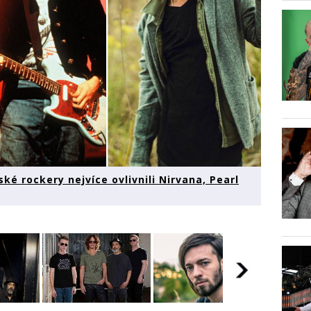
é rockery nejvíce ovlivnili Nirvana, Pearl