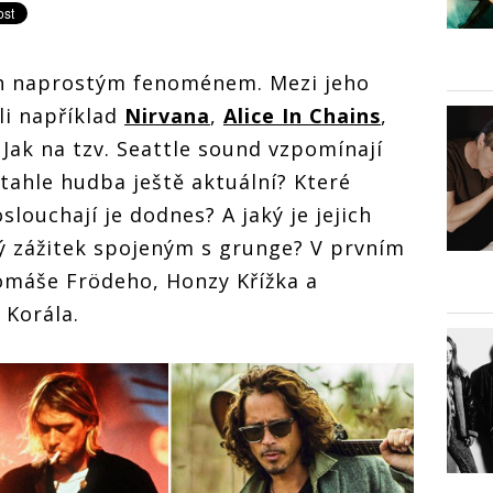
ech naprostým fenoménem. Mezi jeho
ili například
Nirvana
,
Alice In Chains
,
. Jak na tzv. Seattle sound vzpomínají
 tahle hudba ještě aktuální? Které
slouchají je dodnes? A jaký je jejich
ný zážitek spojeným s grunge? V prvním
Tomáše Frödeho, Honzy Křížka a
 Korála.