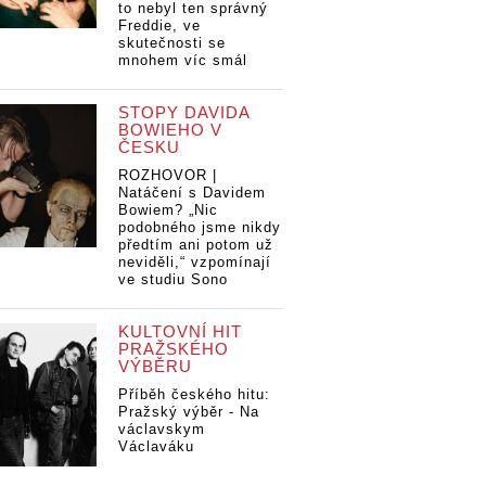
to nebyl ten správný
Freddie, ve
skutečnosti se
mnohem víc smál
STOPY DAVIDA
BOWIEHO V
ČESKU
ROZHOVOR |
Natáčení s Davidem
Bowiem? „Nic
podobného jsme nikdy
předtím ani potom už
neviděli,“ vzpomínají
ve studiu Sono
KULTOVNÍ HIT
PRAŽSKÉHO
VÝBĚRU
Příběh českého hitu:
Pražský výběr - Na
václavskym
Václaváku