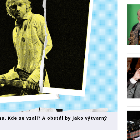
. Kde se vzali? A obstál by jako výtvarný