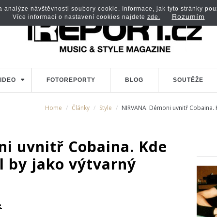
analýze návštěvnosti soubory cookie. Informace, jak tyto stránky použí
Rozumím
Více informací o nastavení cookies najdete
zde.
IDEO
FOTOREPORTY
BLOG
SOUTĚŽE
Home
Články
Style
NIRVANA: Démoni uvnitř Cobaina. K
 uvnitř Cobaina. Kde
ál by jako výtvarný
e