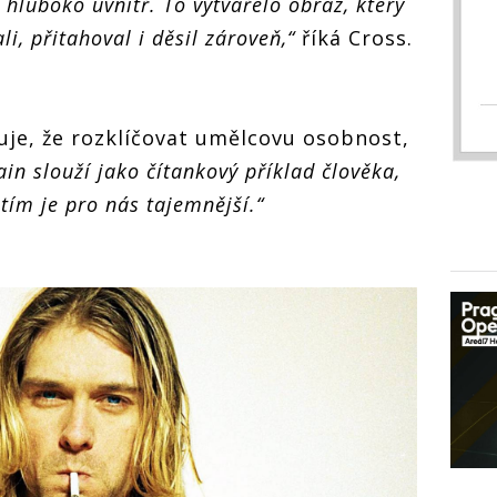
 hluboko uvnitř. To vytvářelo obraz, který
i, přitahoval i děsil zároveň,“
říká Cross.
je, že rozklíčovat umělcovu osobnost,
in slouží jako čítankový příklad člověka,
tím je pro nás tajemnější.“