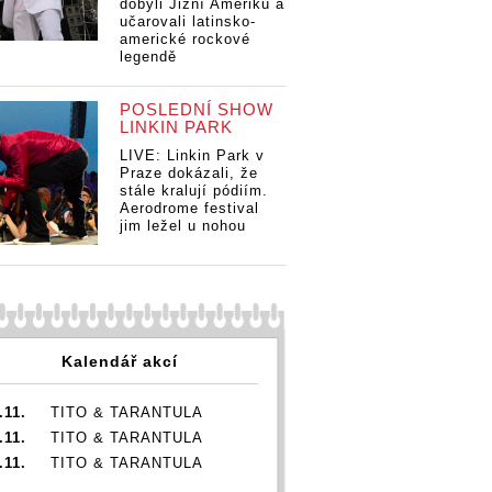
dobyli Jižní Ameriku a
učarovali latinsko-
americké rockové
legendě
POSLEDNÍ SHOW
NIRVANA: Démoni
NIRVANA: Démoni
LINKIN PARK
A: Démoni
NI
uvnitř Cobaina.
uvnitř Cobaina.
LIVE: Linkin Park v
Cobaina.
uv
Kde se vzali? A
Kde se vzali? A
Praze dokázali, že
vzali? A
Kd
obstál by jako
obstál by jako
stále kralují pódiím.
by jako
ob
výtvarný
výtvarný
Aerodrome festival
ný
vý
umělec?
umělec?
jim ležel u nohou
?
um
Kalendář akcí
.11.
TITO & TARANTULA
.11.
TITO & TARANTULA
.11.
TITO & TARANTULA