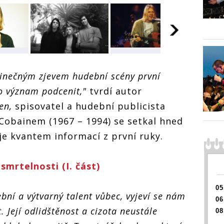
NIRVANA: Démoni
Démoni
NIRVAN
NIRVANA: Démoni
uvnitř Cobaina.
ina.
inečným zjevem hudební scény první
uvnitř 
uvnitř Cobaina.
Kde se vzali? A
i? A
Kde se 
Kde se vzali? A
obstál by jako
ako
ho význam podcenit,"
tvrdí autor
obstál 
obstál by jako
výtvarný
výtvar
výtvarný
umělec?
ven,
spisovatel a hudební publicista
umělec
umělec?
 Cobainem (1967 – 1994) se setkal hned
je kvantem informací z první ruky.
mrtelnosti (I. část)
05
bní a výtvarný talent vůbec, vyjeví se nám
06
. Její odlidštěnost a cizota neustále
08