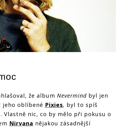
emoc
hlašoval, že album
Nevermind
byl jen
t jeho oblíbené
Pixies
, byl to spíš
. Vlastně nic, co by mělo při pokusu o
nem
Nirvana
nějakou zásadnější