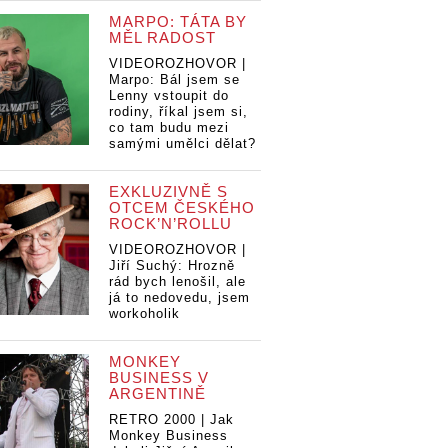
MARPO: TÁTA BY
MĚL RADOST
VIDEOROZHOVOR |
Marpo: Bál jsem se
Lenny vstoupit do
rodiny, říkal jsem si,
co tam budu mezi
samými umělci dělat?
EXKLUZIVNĚ S
OTCEM ČESKÉHO
ROCK’N’ROLLU
VIDEOROZHOVOR |
Jiří Suchý: Hrozně
rád bych lenošil, ale
já to nedovedu, jsem
workoholik
MONKEY
BUSINESS V
ARGENTINĚ
RETRO 2000 | Jak
Monkey Business