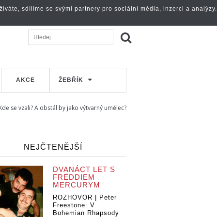
váte, sdílíme se svými partnery pro sociální média, inzerci a analýzy.
AKCE
ŽEBŘÍK
de se vzali? A obstál by jako výtvarný umělec?
NEJČTENĚJŠÍ
DVANÁCT LET S
FREDDIEM
MERCURYM
ROZHOVOR | Peter
Freestone: V
Bohemian Rhapsody