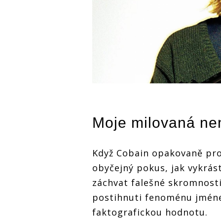
Moje milovaná n
Když Cobain opakovaně pro
obyčejný pokus, jak vykrás
záchvat falešné skromnosti
postihnuti fenoménu jmé
faktografickou hodnotu.