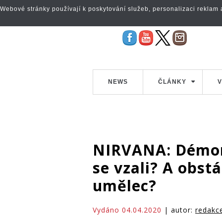
Webové stránky používají k poskytování služeb, personalizaci reklam a 
NEWS
ČLÁNKY
V
NIRVANA: Démoni
se vzali? A obst
umělec?
Vydáno 04.04.2020
| autor:
redakc