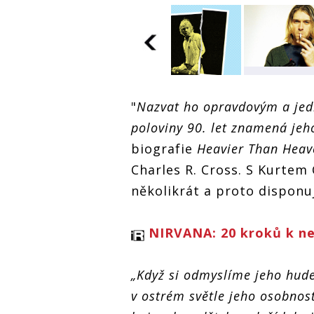
NIRVANA: Démoni
NIRVANA: 
ni
uvnitř Cobaina.
uvnitř Coba
NIRVANA: Démoni
"
Nazvat ho opravdovým a jed
Kde se vzali? A
Kde se vzal
uvnitř Cobaina.
obstál by jako
obstál by j
poloviny 90. let znamená je
Kde se vzali? A
výtvarný
výtvarný
obstál by jako
umělec?
umělec?
biografie
Heavier Than Hea
výtvarný
umělec?
Charles R. Cross. S Kurtem
několikrát a proto disponu
NIRVANA: 20 kroků k nes
„Když si odmyslíme jeho hude
v ostrém světle jeho osobnost