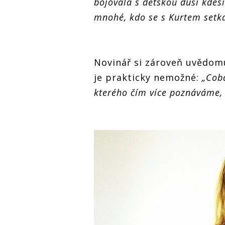
bojovala s dětskou duší kdesi
mnohé, kdo se s Kurtem setkal
Novinář si zároveň uvědomu
je prakticky nemožné:
„Coba
kterého čím více poznáváme, 