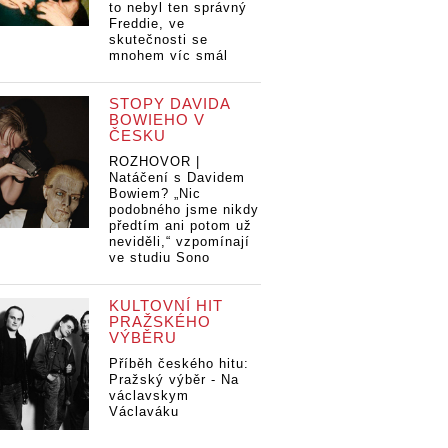
to nebyl ten správný
Freddie, ve
skutečnosti se
mnohem víc smál
STOPY DAVIDA
BOWIEHO V
ČESKU
ROZHOVOR |
Natáčení s Davidem
Bowiem? „Nic
podobného jsme nikdy
předtím ani potom už
neviděli,“ vzpomínají
ve studiu Sono
KULTOVNÍ HIT
PRAŽSKÉHO
VÝBĚRU
Příběh českého hitu:
Pražský výběr - Na
václavskym
Václaváku