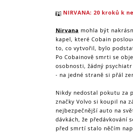
NIRVANA: 20 kroků k nes
Nirvana
mohla být nakrásn
kapel, které Cobain poslouc
to, co vytvořil, bylo podst
Po Cobainově smrti se obje
osobnosti, žádný psychiatr
- na jedné straně si přál z
Nikdy nedostal pokutu za p
značky Volvo si koupil na z
nejbezpečnější auto na svě
dávkách, že předávkování s
před smrtí stalo něčím na