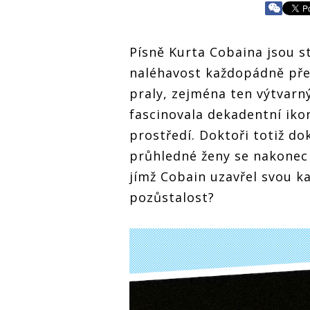
Písně Kurta Cobaina jsou st
naléhavost každopádně přeh
praly, zejména ten výtvarný
fascinovala dekadentní ikon
prostředí. Doktoři totiž do
průhledné ženy se nakonec 
jímž Cobain uzavřel svou ka
pozůstalost?