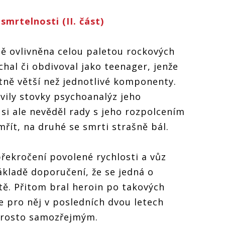
mrtelnosti (II. část)
ě ovlivněna celou paletou rockových
hal či obdivoval jako teenager, jenže
atně větší než jednotlivé komponenty.
vily stovky psychoanalýz jeho
 si ale nevěděl rady s jeho rozpolcením
emřít, na druhé se smrti strašně bál.
řekročení povolené rychlosti a vůz
ákladě doporučení, že se jedná o
tě. Přitom bral heroin po takových
e pro něj v posledních dvou letech
prosto samozřejmým.