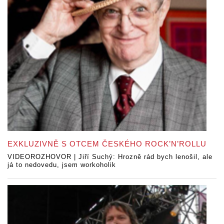
EXKLUZIVNĚ S OTCEM ČESKÉHO ROCK’N’ROLLU
VIDEOROZHOVOR | Jiří Suchý: Hrozně rád bych lenošil, ale
já to nedovedu, jsem workoholik