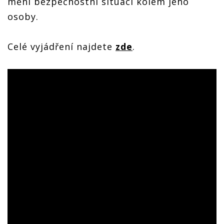
mění bezpečnostní situaci kolem jeho
osoby.
Celé vyjádření najdete
zde
.