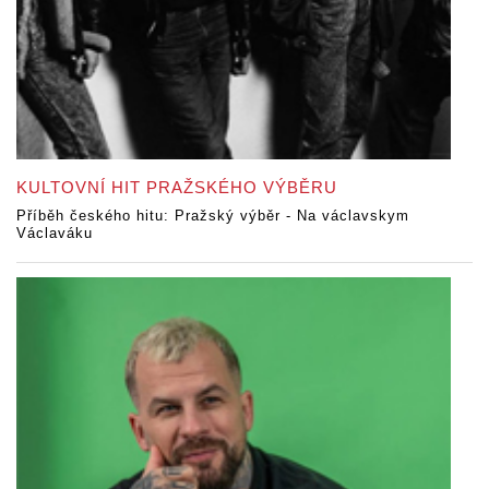
KULTOVNÍ HIT PRAŽSKÉHO VÝBĚRU
Příběh českého hitu: Pražský výběr - Na václavskym
Václaváku