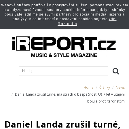
Webové stránky používají k poskytování služeb, personalizaci reklam
a analýze návštěvnosti soubory cookie. Informace, jak tyto stránky
používáte, sdílíme se svými partnery pro sociální média, inzerci a
analýzy. Více informací o nastavení cookies najdete
zde.
Rozumím
Home
Články
News
Daniel Landa zrušil turné, má strach o bezpečnost. Už 7 let v utajení
bojuje proti teroristům
Daniel Landa zrušil turné,