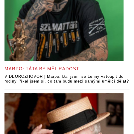
MARPO: TÁTA BY MĚL RADOST
VIDEOROZHOVOR | Marpo: Bál jsem se Lenny vstoupit do
rodiny, říkal jsem si, co tam budu mezi samými umělci dělat?