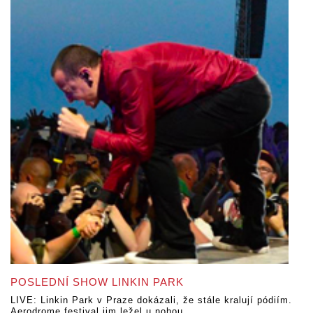
POSLEDNÍ SHOW LINKIN PARK
LIVE: Linkin Park v Praze dokázali, že stále kralují pódiím.
Aerodrome festival jim ležel u nohou