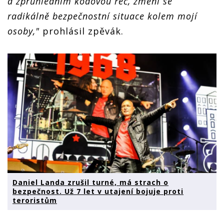
a zprůhledním kódovou řeč, změní se
radikálně bezpečnostní situace kolem mojí
osoby,"
prohlásil zpěvák.
Daniel Landa zrušil turné, má strach o
bezpečnost. Už 7 let v utajení bojuje proti
teroristům