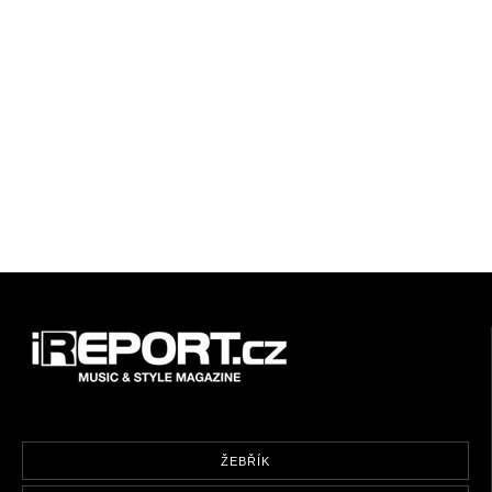
ŽEBŘÍK