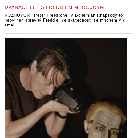
DVANÁCT LET S FREDDIEM MERCURYM
ROZHOVOR | Peter Freestone: V Bohemian Rhapsody to
nebyl ten správný Freddie, ve skutečnosti se mnohem víc
smál