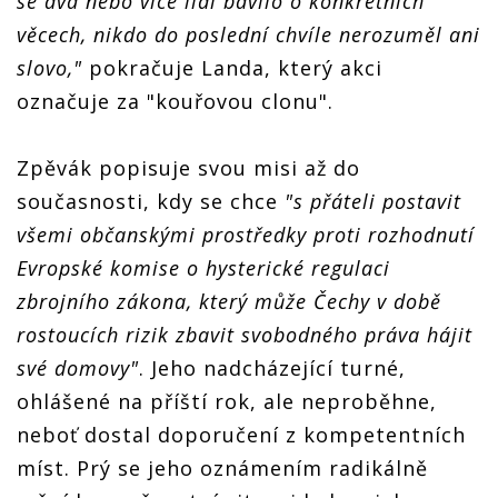
se dva nebo více lidí bavilo o konkrétních
věcech, nikdo do poslední chvíle nerozuměl ani
slovo,"
pokračuje Landa, který akci
označuje za "kouřovou clonu".
Zpěvák popisuje svou misi až do
současnosti, kdy se chce
"s přáteli postavit
všemi občanskými prostředky proti rozhodnutí
Evropské komise o hysterické regulaci
zbrojního zákona, který může Čechy v době
rostoucích rizik zbavit svobodného práva hájit
své domovy"
. Jeho nadcházející turné,
ohlášené na příští rok, ale neproběhne,
neboť dostal doporučení z kompetentních
míst. Prý se jeho oznámením radikálně