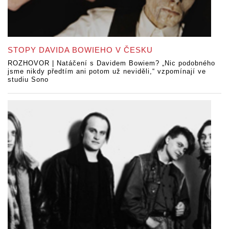
STOPY DAVIDA BOWIEHO V ČESKU
ROZHOVOR | Natáčení s Davidem Bowiem? „Nic podobného
jsme nikdy předtím ani potom už neviděli,“ vzpomínají ve
studiu Sono