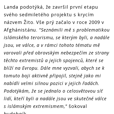
Landa podotýká, že završil první etapu
svého sedmiletého projektu s krycím
názvem Žito. Vše prý začalo v roce 2009 v
Afghánistánu.
"Seznámili mě s problematikou
islámského terorismu, se kterým byli, a nadále
jsou, ve válce, a v rámci tohoto tématu mě
varovali před obrovským nebezpečím ze strany
těchto extremistů a jejich spojenců, které se
blíží na Evropu. Dále mne vyzvali, abych se k
tomuto boji aktivně připojil, stejně jako mi
nabídli velmi silnou pozici v jejich řadách.
Podotýkám, že se jednalo o celosvětovou síť
lidí, kteří byli a nadále jsou ve skutečné válce
s islámským extremismem,"
šokoval
hudebník.