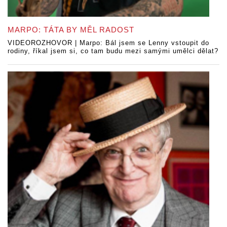
MARPO: TÁTA BY MĚL RADOST
VIDEOROZHOVOR | Marpo: Bál jsem se Lenny vstoupit do
rodiny, říkal jsem si, co tam budu mezi samými umělci dělat?