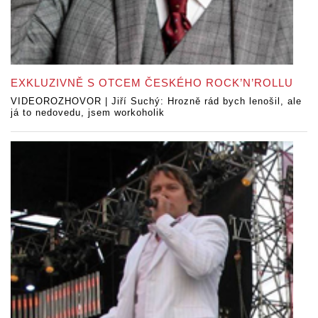
EXKLUZIVNĚ S OTCEM ČESKÉHO ROCK’N’ROLLU
VIDEOROZHOVOR | Jiří Suchý: Hrozně rád bych lenošil, ale
já to nedovedu, jsem workoholik