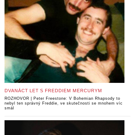
DVANÁCT LET S FREDDIEM MERCURYM
ROZHOVOR | Peter Freestone: V Bohemian Rhapsody to
nebyl ten správný Freddie, ve skutečnosti se mnohem víc
smál