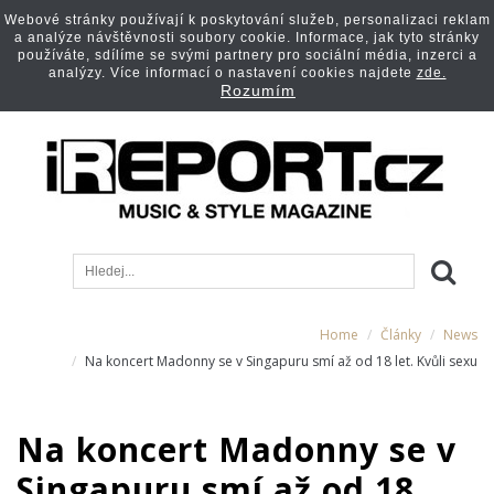
Webové stránky používají k poskytování služeb, personalizaci reklam
a analýze návštěvnosti soubory cookie. Informace, jak tyto stránky
používáte, sdílíme se svými partnery pro sociální média, inzerci a
analýzy. Více informací o nastavení cookies najdete
zde.
Rozumím
Home
Články
News
Na koncert Madonny se v Singapuru smí až od 18 let. Kvůli sexu
Na koncert Madonny se v
Singapuru smí až od 18