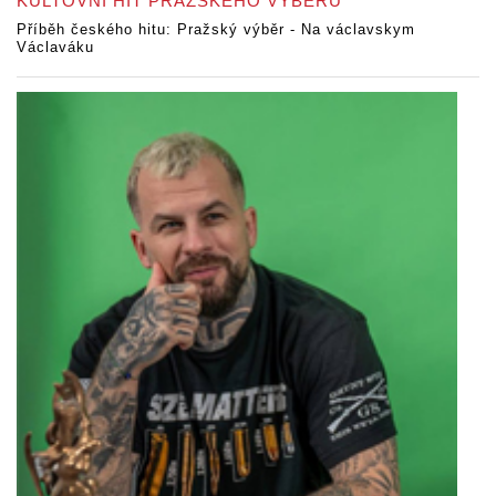
KULTOVNÍ HIT PRAŽSKÉHO VÝBĚRU
Příběh českého hitu: Pražský výběr - Na václavskym
Václaváku