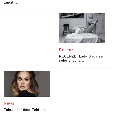
tančit,...
Recenze
RECENZE: Lady Gaga ze
sebe shodila...
News
Zahraniční část Žebříku:...