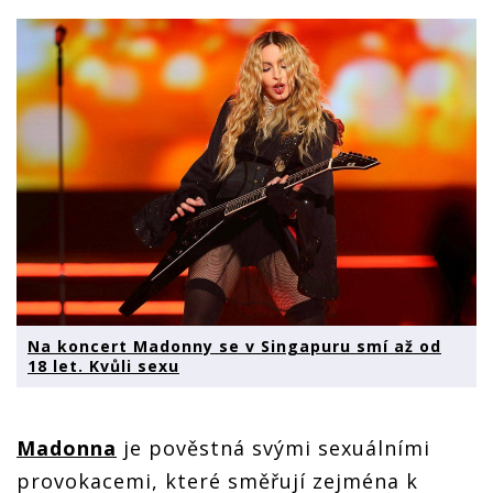
Na koncert Madonny se v Singapuru smí až od
18 let. Kvůli sexu
Madonna
je pověstná svými sexuálními
provokacemi, které směřují zejména k