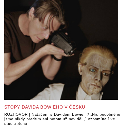
STOPY DAVIDA BOWIEHO V ČESKU
ROZHOVOR | Natáčení s Davidem Bowiem? „Nic podobného
jsme nikdy předtím ani potom už neviděli,“ vzpomínají ve
studiu Sono