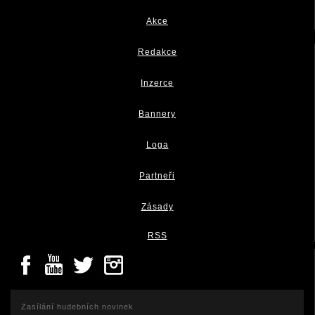
Akce
Redakce
Inzerce
Bannery
Loga
Partneři
Zásady
RSS
Zasílání hudebních novinek