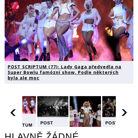
POST SCRIPTUM (77): Lady Gaga předvedla na
Super Bowlu famózní show. Podle některých
byla ale moc
POST
POST
POST
SCRIPTUM
SCRIPTUM
SCRIPTUM
(77): Lady
(77): Lady
(77): Lady
HLAVNĚ ŽÁDNÉ
Gaga