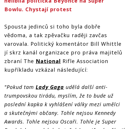
nelíbila politická Beyoncé na Super
Bowlu. Chystají protest
Spousta jedinců si toho byla dobře
vědoma, a tak zpěvačku raději zavčas
varovala. Politický komentátor Bill Whittle
jí skrz kanál organizace pro práva majitelů
zbraní The
National
Rifle Association
kupříkladu vzkázal následující:
"Pokud tam
Lady Gaga
udělá další anti-
trumpovskou tirádu, myslím, že to bude už
poslední kapka k vyhlášení války mezi umělci
a skutečnými občany. Tohle nejsou Kennedy
Awards. Tohle nejsou Oscaři. Tohle je Super