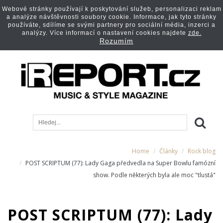
Webové stránky používají k poskytování služeb, personalizaci reklam
a analýze návštěvnosti soubory cookie. Informace, jak tyto stránky
používáte, sdílíme se svými partnery pro sociální média, inzerci a
analýzy. Více informací o nastavení cookies najdete
zde.
Rozumím
Home
Články
Rock blog
POST SCRIPTUM (77): Lady Gaga předvedla na Super Bowlu famózní
show. Podle některých byla ale moc "tlustá"
POST SCRIPTUM (77): Lady