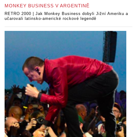
MONKEY BUSINESS V ARGENTINĚ
RETRO 2000 | Jak Monkey Business dobyli Jižní Ameriku a
učarovali latinsko-americké rockové legendě