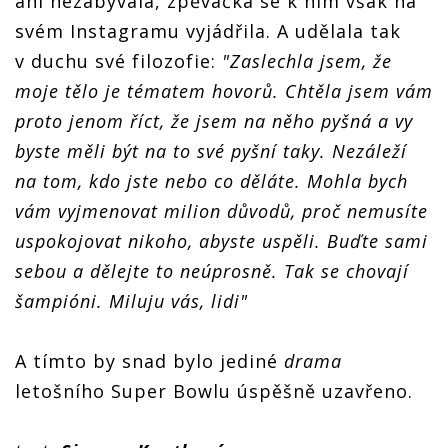
ani nezabývala, zpěvačka se k nim však na
svém Instagramu vyjádřila. A udělala tak
v duchu své filozofie:
"Zaslechla jsem, že
moje tělo je tématem hovorů. Chtěla jsem vám
proto jenom říct, že jsem na něho pyšná a vy
byste měli být na to své pyšní taky. Nezáleží
na tom, kdo jste nebo co děláte. Mohla bych
vám vyjmenovat milion důvodů, proč nemusíte
uspokojovat nikoho, abyste uspěli. Buďte sami
sebou a dělejte to neúprosně. Tak se chovají
šampióni. Miluju vás, lidi"
A tímto by snad bylo jediné
drama
letošního Super Bowlu úspěšně uzavřeno.