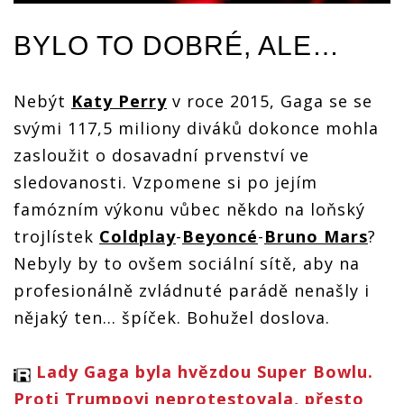
BYLO TO DOBRÉ, ALE…
Nebýt
Katy Perry
v roce 2015, Gaga se se
svými 117,5 miliony diváků dokonce mohla
zasloužit o dosavadní prvenství ve
sledovanosti. Vzpomene si po jejím
famózním výkonu vůbec někdo na loňský
trojlístek
Coldplay
-
Beyoncé
-
Bruno Mars
?
Nebyly by to ovšem sociální sítě, aby na
profesionálně zvládnuté parádě nenašly i
nějaký ten… špíček. Bohužel doslova.
Lady Gaga byla hvězdou Super Bowlu.
Proti Trumpovi neprotestovala, přesto