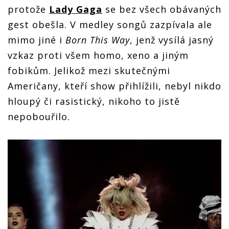
protože
Lady Gaga
se bez všech obávaných
gest obešla. V medley songů zazpívala ale
mimo jiné i
Born This Way
, jenž vysílá jasný
vzkaz proti všem homo, xeno a jiným
fobikům. Jelikož mezi skutečnými
Američany, kteří show přihlížili, nebyl nikdo
hloupý či rasistický, nikoho to jistě
nepobouřilo.