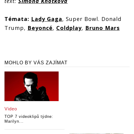
text:
Simona Knotková
Témata:
Lady Gaga
, Super Bowl. Donald
Trump,
Beyoncé
,
Coldplay
,
Bruno Mars
MOHLO BY VÁS ZAJÍMAT
Video
TOP 7 videoklipů týdne:
Marilyn...