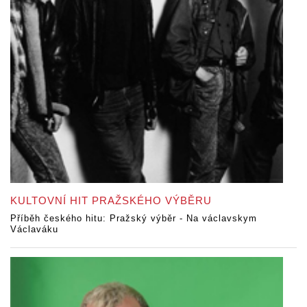
KULTOVNÍ HIT PRAŽSKÉHO VÝBĚRU
Příběh českého hitu: Pražský výběr - Na václavskym
Václaváku