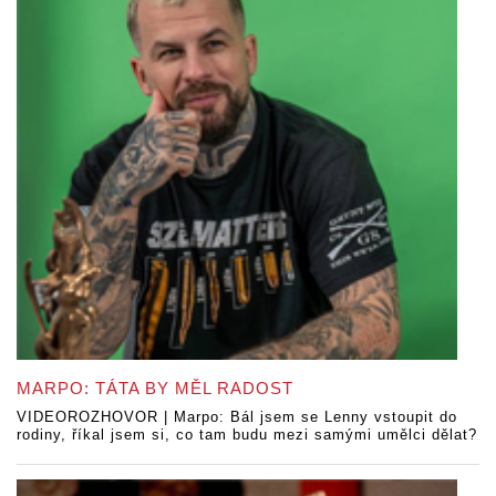
MARPO: TÁTA BY MĚL RADOST
VIDEOROZHOVOR | Marpo: Bál jsem se Lenny vstoupit do
rodiny, říkal jsem si, co tam budu mezi samými umělci dělat?