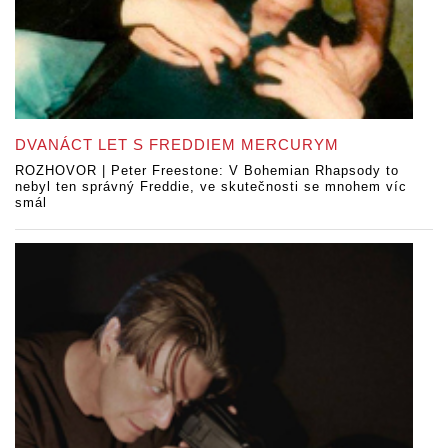
DVANÁCT LET S FREDDIEM MERCURYM
ROZHOVOR | Peter Freestone: V Bohemian Rhapsody to
nebyl ten správný Freddie, ve skutečnosti se mnohem víc
smál