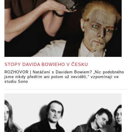
STOPY DAVIDA BOWIEHO V ČESKU
ROZHOVOR | Natáčení s Davidem Bowiem? „Nic podobného
jsme nikdy předtím ani potom už neviděli,“ vzpomínají ve
studiu Sono