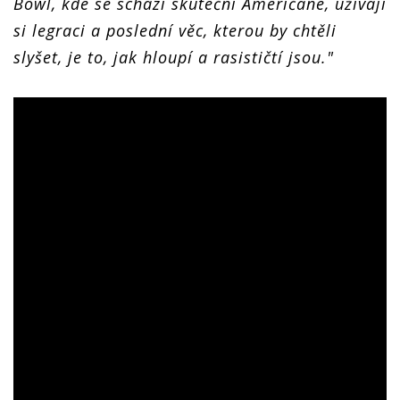
Bowl, kde se schází skuteční Američané, užívají
si legraci a poslední věc, kterou by chtěli
slyšet, je to, jak hloupí a rasističtí jsou."