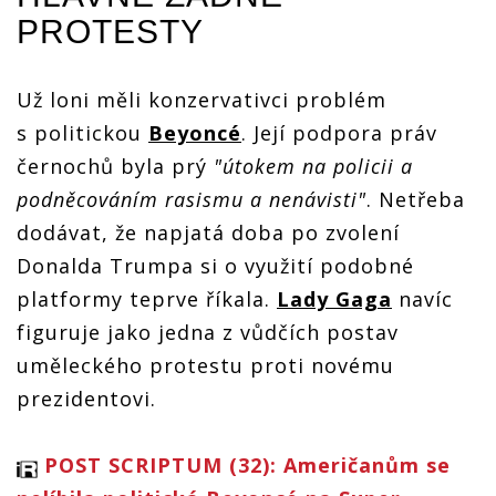
Gaga
Gaga
předvedla
PROTESTY
předvedla
předvedla
na Super
POST
na Super
na Super
Bowlu
M
SCRIPTUM
Bowlu
Bowlu
famózní
(77): Lady
famózní
famózní
show.
Už loni měli konzervativci problém
Gaga
show.
show.
Podle
předvedla
Podle
Podle
s politickou
Beyoncé
. Její podpora práv
některých
na Super
některých
některých
byla ale
Bowlu
černochů byla prý
"útokem na policii a
byla ale
byla ale
moc
famózní
moc
moc
podněcováním rasismu a nenávisti"
. Netřeba
show.
Podle
dodávat, že napjatá doba po zvolení
některých
byla ale
Donalda Trumpa si o využití podobné
moc
platformy teprve říkala.
Lady Gaga
navíc
figuruje jako jedna z vůdčích postav
uměleckého protestu proti novému
prezidentovi.
POST SCRIPTUM (32): Američanům se