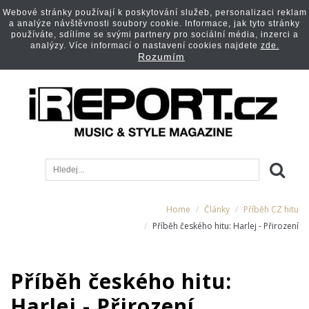
Webové stránky používají k poskytování služeb, personalizaci reklam
a analýze návštěvnosti soubory cookie. Informace, jak tyto stránky
používáte, sdílíme se svými partnery pro sociální média, inzerci a
analýzy. Více informací o nastavení cookies najdete
zde.
Rozumím
Home
Články
Příběh CZ hitu
Příběh českého hitu: Harlej - Přirození
Příběh českého hitu:
Harlej - Přirození