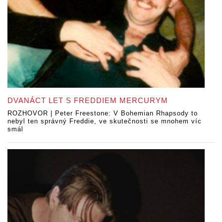
DVANÁCT LET S FREDDIEM MERCURYM
ROZHOVOR | Peter Freestone: V Bohemian Rhapsody to
nebyl ten správný Freddie, ve skutečnosti se mnohem víc
smál