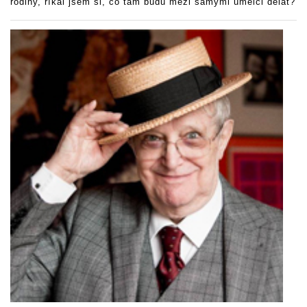
rodiny, říkal jsem si, co tam budu mezi samými umělci dělat?