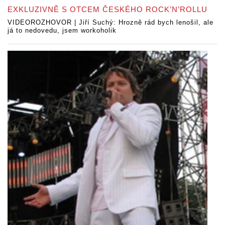
EXKLUZIVNĚ S OTCEM ČESKÉHO ROCK’N’ROLLU
VIDEOROZHOVOR | Jiří Suchý: Hrozně rád bych lenošil, ale
já to nedovedu, jsem workoholik