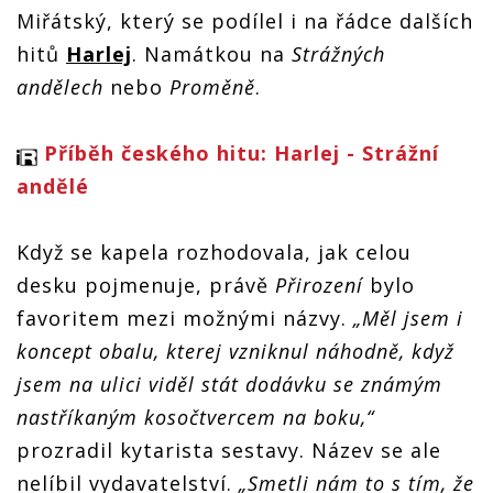
Miřátský, který se podílel i na řádce dalších
hitů
Harlej
. Namátkou na
Strážných
andělech
nebo
Proměně
.
Příběh českého hitu: Harlej - Strážní
andělé
Když se kapela rozhodovala, jak celou
desku pojmenuje, právě
Přirození
bylo
favoritem mezi možnými názvy.
„Měl jsem i
koncept obalu, kterej vzniknul náhodně, když
jsem na ulici viděl stát dodávku se známým
nastříkaným kosočtvercem na boku,“
prozradil kytarista sestavy. Název se ale
nelíbil vydavatelství.
„Smetli nám to s tím, že