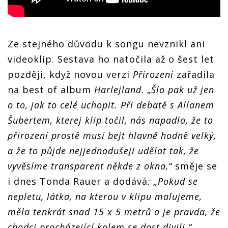
Ze stejného důvodu k songu nevznikl ani
videoklip. Sestava ho natočila až o šest let
později, když novou verzi
Přirození
zařadila
na best of album
Harlejland
. „
Šlo pak už jen
o to, jak to celé uchopit. Při debatě s Allanem
Šubertem, kterej klip točil, nás napadlo, že to
přirození prostě musí bejt hlavně hodně velký,
a že to půjde nejjednodušeji udělat tak, že
vyvěsíme transparent někde z okna,“
směje se
i dnes Tonda Rauer a dodává
: „Pokud se
nepletu, látka, na kterou v klipu malujeme,
měla tenkrát snad 15 x 5 metrů a je pravda, že
chodci procházející kolem se dost divili.“