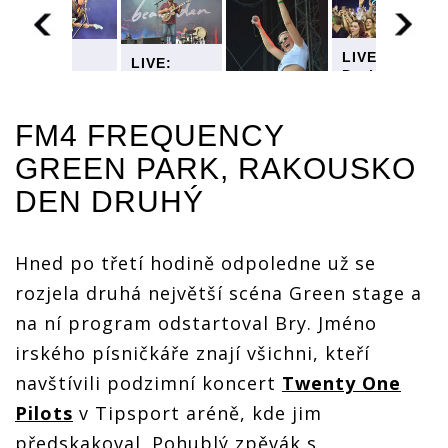
LIVE:
LIVE:
LIVE:
Druhý den
Druhý den
Druhý den
y
Frequency
Frequency
Frequency
zabodoval
zabodoval
zabodoval
FM4 FREQUENCY
George
George
George
Ezra,
Ezra,
Ezra,
LIVE:
GREEN PARK, RAKOUSKO
Galantis i
Galantis i
Galantis i
Druhý den
Anne-
Anne-
Anne-
DEN DRUHÝ
Frequency
Marie, o
Marie, o
Marie, o
zabodoval
Placebo
Placebo
Placebo
George
nebyl
nebyl
nebyl
Ezra,
zájem
zájem
Hned po třetí hodině odpoledne už se
zájem
Galantis i
Anne-
rozjela druhá největší scéna Green stage a
Marie, o
na ní program odstartoval Bry. Jméno
Placebo
nebyl
irského písničkáře znají všichni, kteří
zájem
navštívili podzimní koncert
Twenty One
Pilots
v Tipsport aréně, kde jim
předskakoval. Pohublý zpěvák s