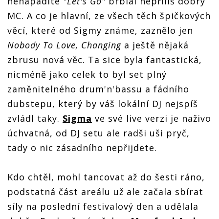
nenápadité
"Let's Go"
brblal nepříliš dobrý
MC. A co je hlavní, ze všech těch špičkových
věcí, které od Sigmy známe, zaznělo jen
Nobody To Love, Changing
a ještě nějaká
zbrusu nová věc. Ta sice byla fantastická,
nicméně jako celek to byl set plný
zaměnitelného drum'n'bassu a fádního
dubstepu, který by váš lokální DJ nejspíš
zvládl taky.
Sigma
ve své live verzi je naživo
úchvatná, od DJ setu ale radši uši pryč,
tady o nic zásadního nepřijdete.
Kdo chtěl, mohl tancovat až do šesti ráno,
podstatná část areálu už ale začala sbírat
síly na poslední festivalový den a udělala