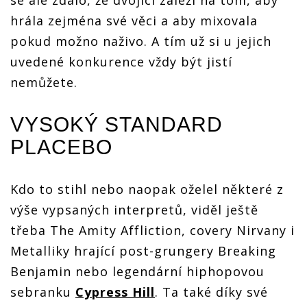
se ale zdálo, že dvojici záleží na tom, aby
hrála zejména své věci a aby mixovala
pokud možno naživo. A tím už si u jejich
uvedené konkurence vždy být jistí
nemůžete.
VYSOKÝ STANDARD
PLACEBO
Kdo to stihl nebo naopak oželel některé z
výše vypsaných interpretů, viděl ještě
třeba The Amity Affliction, covery Nirvany i
Metalliky hrající post-grungery Breaking
Benjamin nebo legendární hiphopovou
sebranku
Cypress Hill
. Ta také díky své