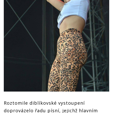
Roztomile diblíkovské vystoupení
doprovázelo řadu písní, jejichž hlavním