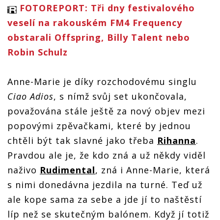
FOTOREPORT: Tři dny festivalového
veselí na rakouském FM4 Frequency
obstarali Offspring, Billy Talent nebo
Robin Schulz
Anne-Marie je díky rozchodovému singlu
Ciao Adios
, s nímž svůj set ukončovala,
považována stále ještě za nový objev mezi
popovými zpěvačkami, které by jednou
chtěli být tak slavné jako třeba
Rihanna
.
Pravdou ale je, že kdo zná a už někdy viděl
naživo
Rudimental
, zná i Anne-Marie, která
s nimi donedávna jezdila na turné. Teď už
ale kope sama za sebe a jde jí to naštěstí
líp než se skutečným balónem. Když jí totiž