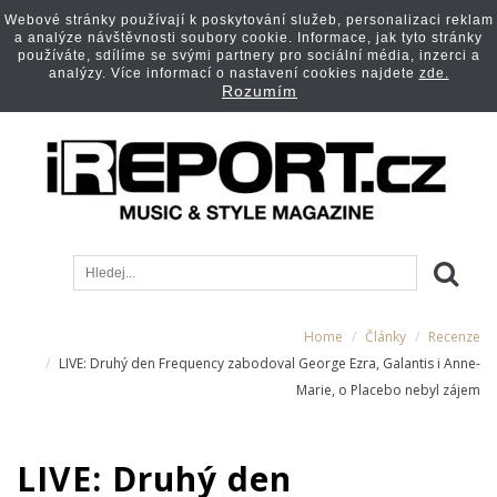
Webové stránky používají k poskytování služeb, personalizaci reklam
a analýze návštěvnosti soubory cookie. Informace, jak tyto stránky
používáte, sdílíme se svými partnery pro sociální média, inzerci a
analýzy. Více informací o nastavení cookies najdete
zde.
Rozumím
Home
Články
Recenze
LIVE: Druhý den Frequency zabodoval George Ezra, Galantis i Anne-
Marie, o Placebo nebyl zájem
LIVE: Druhý den