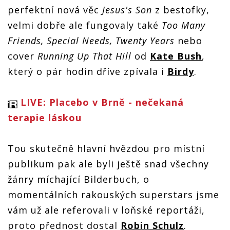
perfektní nová věc
Jesus's Son
z bestofky,
velmi dobře ale fungovaly také
Too Many
Friends, Special Needs, Twenty Years
nebo
cover
Running Up That Hill
od
Kate Bush
,
který o pár hodin dříve zpívala i
Birdy
.
LIVE: Placebo v Brně - nečekaná
terapie láskou
Tou skutečně hlavní hvězdou pro místní
publikum pak ale byli ještě snad všechny
žánry míchající Bilderbuch, o
momentálních rakouských superstars jsme
vám už ale referovali v loňské reportáži,
proto přednost dostal
Robin Schulz
.