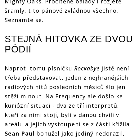
Mighty Oaks. Procítěné balady i rozjeté
šramly, tito pánové zvládnou všechno.
Seznamte se.
STEJNÁ HITOVKA ZE DVOU
PÓDIÍ
Naproti tomu písničku
Rockabye
jistě není
třeba představovat, jeden z nejhranějších
rádiových hitů posledních měsíců šlo jen
stěží minout. Na Frequency ale došlo ke
kuriózní situaci - dva ze tří interpretů,
kteří za nimi stojí, byli v danou chvíli v
areálu a jejich vystoupení se z části křížila.
Sean Paul
bohužel jako jediný nedorazil,