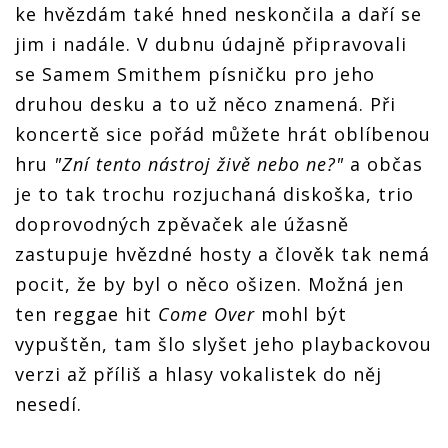
ke hvězdám také hned neskončila a daří se
jim i nadále. V dubnu údajně připravovali
se Samem Smithem písničku pro jeho
druhou desku a to už něco znamená. Při
koncertě sice pořád můžete hrát oblíbenou
hru
"Zní tento nástroj živě nebo ne?"
a občas
je to tak trochu rozjuchaná diskoška, trio
doprovodných zpěvaček ale úžasně
zastupuje hvězdné hosty a člověk tak nemá
pocit, že by byl o něco ošizen. Možná jen
ten reggae hit
Come Over
mohl být
vypuštěn, tam šlo slyšet jeho playbackovou
verzi až příliš a hlasy vokalistek do něj
nesedí.