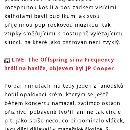
rozepnutou košili a pod zadkem visícími
kalhotami bavil publikum jak svou
příjemnou pop-rockovou muzikou, tak
vtípky směřujícími k postupně vylézajícímu
slunci, na které jako ostrovan není zvyklý.
LIVE: The Offspring si na Frequency
hráli na hasiče, objevem byl JP Cooper
Po pár minutách mu tedy jeden z fanoušků
hodil opalovací krém, kterým se ještě
během koncertu namazal, zatímco ostatní
příznivci pobaveně tvořili ani ne tak circle
pit, jako spíše něco, co připomínalo vláček,
jaký děti dělávají v mateřské školce. S