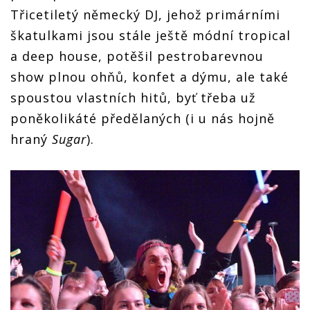
Třicetiletý německý DJ, jehož primárními
škatulkami jsou stále ještě módní tropical
a deep house, potěšil pestrobarevnou
show plnou ohňů, konfet a dýmu, ale také
spoustou vlastních hitů, byť třeba už
poněkolikáté předělaných (i u nás hojně
hraný
Sugar
).