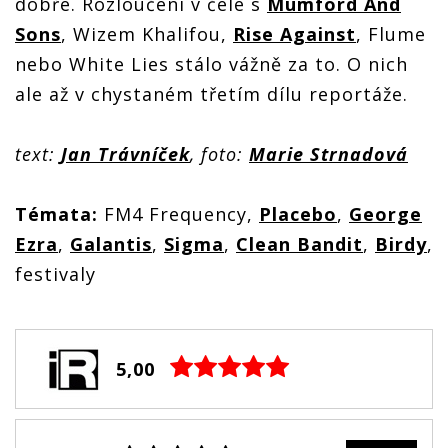
dobře. Rozloučení v čele s
Mumford And
Sons
, Wizem Khalifou,
Rise Against
, Flume
nebo White Lies stálo vážně za to. O nich
ale až v chystaném třetím dílu reportáže.
text:
Jan Trávníček
, foto:
Marie Strnadová
Témata:
FM4 Frequency,
Placebo
,
George
Ezra
,
Galantis
,
Sigma
,
Clean Bandit
,
Birdy
,
festivaly
5,00