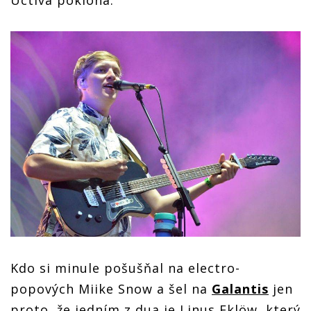
Uctivá poklona.
Kdo si minule pošušňal na electro-
popových Miike Snow a šel na
Galantis
jen
proto, že jedním z dua je Linus Eklöw, který