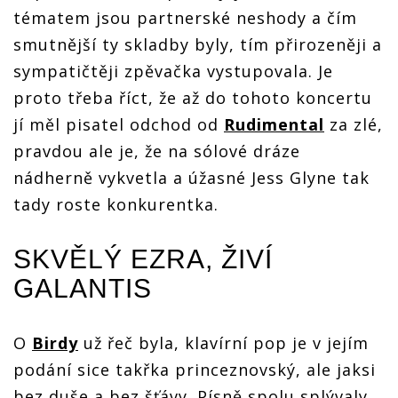
tématem jsou partnerské neshody a čím
smutnější ty skladby byly, tím přirozeněji a
sympatičtěji zpěvačka vystupovala. Je
proto třeba říct, že až do tohoto koncertu
jí měl pisatel odchod od
Rudimental
za zlé,
pravdou ale je, že na sólové dráze
nádherně vykvetla a úžasné Jess Glyne tak
tady roste konkurentka.
SKVĚLÝ EZRA, ŽIVÍ
GALANTIS
O
Birdy
už řeč byla, klavírní pop je v jejím
podání sice takřka princeznovský, ale jaksi
bez duše a bez šťávy. Písně spolu splývaly,