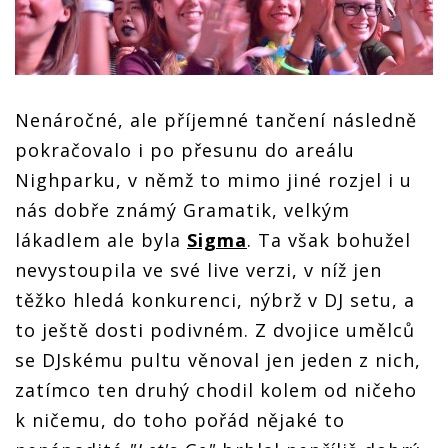
Nenáročné, ale příjemné tančení následně
pokračovalo i po přesunu do areálu
Nighparku, v němž to mimo jiné rozjel i u
nás dobře známý Gramatik, velkým
lákadlem ale byla
Sigma
. Ta však bohužel
nevystoupila ve své live verzi, v níž jen
těžko hledá konkurenci, nýbrž v DJ setu, a
to ještě dosti podivném. Z dvojice umělců
se DJskému pultu věnoval jen jeden z nich,
zatímco ten druhý chodil kolem od ničeho
k ničemu, do toho pořád nějaké to