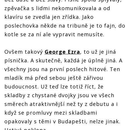
zpěvačka s lidmi nekomunikovala a od
klavíru se zvedla jen zřídka. Jako
poslechovka někde na tribuně je to fajn, do
kotle se za ní ale vypravit nemusíte.
Ovšem takový
George Ezra
, to už je jiná
písnička. A skutečně, každá je úplně jiná. A
všechny jsou na první poslech hitové. Ten
mladík má před sebou ještě zářivou
budoucnost. Už teď lze totiž říct, že
skladby z chystané dvojky jsou ve všech
směrech atraktivnější než ty z debutu a i
když se promluvy mezi skladbami
opakovaly s těmi v Budapešti, nelze jinak.