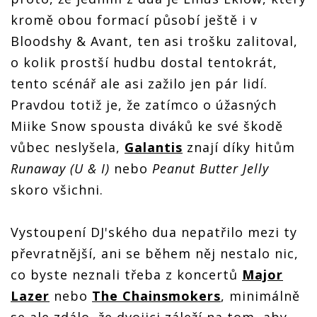
kromě obou formací působí ještě i v
Bloodshy & Avant, ten asi trošku zalitoval,
o kolik prostší hudbu dostal tentokrát,
tento scénář ale asi zažilo jen pár lidí.
Pravdou totiž je, že zatímco o úžasných
Miike Snow spousta diváků ke své škodě
vůbec neslyšela,
Galantis
znají díky hitům
Runaway (U & I)
nebo
Peanut Butter Jelly
skoro všichni.
Vystoupení DJ'ského dua nepatřilo mezi ty
převratnější, ani se během něj nestalo nic,
co byste neznali třeba z koncertů
Major
Lazer
nebo
The Chainsmokers
, minimálně