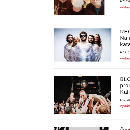
ROCK
vydán
REC
Na 
kat
RECE
vydán
BLO
pro
Kal
ROCK
vydán