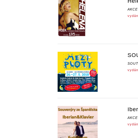
Hel
AKCE
vydán
SOU
SOUT
vydán
Ibe
AKCE
vydán