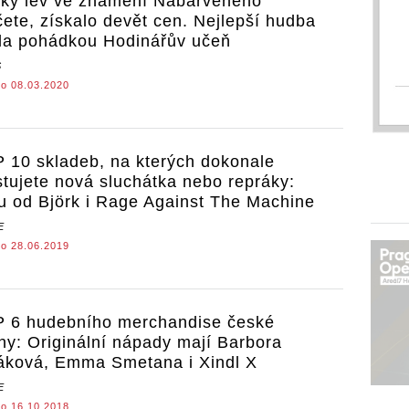
ký lev ve znamení Nabarveného
čete, získalo devět cen. Nejlepší hudba
la pohádkou Hodinářův učeň
S
o 08.03.2020
 10 skladeb, na kterých dokonale
stujete nová sluchátka nebo repráky:
u od Björk i Rage Against The Machine
E
o 28.06.2019
 6 hudebního merchandise české
ny: Originální nápady mají Barbora
áková, Emma Smetana i Xindl X
E
o 16.10.2018