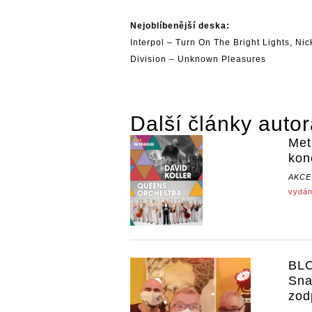
Nejoblíbenější deska:
Interpol
– Turn On The Bright Lights,
Nic
Division
– Unknown Pleasures
Další články auto
Met
kon
AKCE
vydán
BLO
Sna
zod