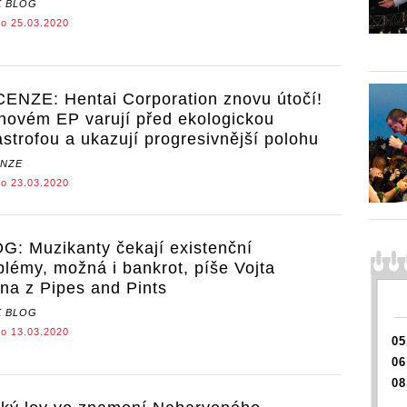
 BLOG
o 25.03.2020
ENZE: Hentai Corporation znovu útočí!
novém EP varují před ekologickou
astrofou a ukazují progresivnější polohu
NZE
o 23.03.2020
G: Muzikanty čekají existenční
blémy, možná i bankrot, píše Vojta
ina z Pipes and Pints
 BLOG
o 13.03.2020
05
06
08