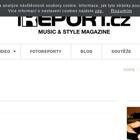
analýze návštěvnosti soubory cookie. Informace, jak tyto stránky použí
Rozumím
Více informací o nastavení cookies najdete
zde.
IDEO
FOTOREPORTY
BLOG
SOUTĚŽE
Home