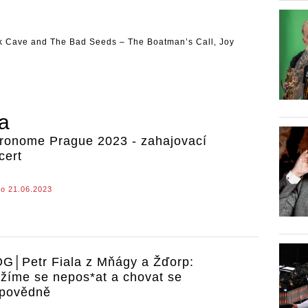
k Cave
and The Bad Seeds – The Boatman’s Call,
Joy
ra
ronome Prague 2023 - zahajovací
cert
o 21.06.2023
G│Petr Fiala z Mňágy a Žďorp:
žíme se nepos*at a chovat se
povědně