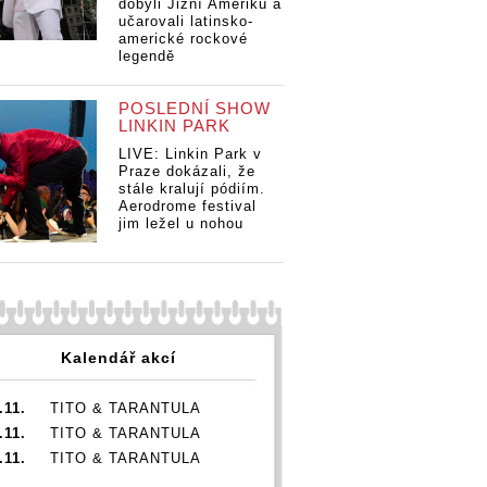
dobyli Jižní Ameriku a
učarovali latinsko-
americké rockové
legendě
POSLEDNÍ SHOW
LINKIN PARK
LIVE: Linkin Park v
Praze dokázali, že
stále kralují pódiím.
Aerodrome festival
jim ležel u nohou
Kalendář akcí
.11.
TITO & TARANTULA
.11.
TITO & TARANTULA
.11.
TITO & TARANTULA