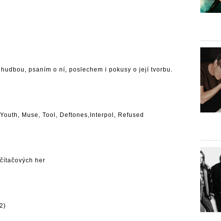
i hudbou, psaním o ní, poslechem i pokusy o její tvorbu.
 Youth
,
Muse
, Tool, Deftones,
Interpol
, Refused
čítačových her
2)