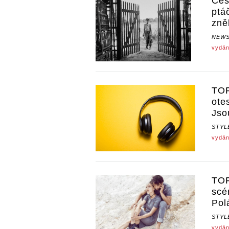
Čes
ptá
zně
NEW
vydán
TOP
ote
Jso
STYL
vydán
TOP
scé
Pol
STYL
vydán