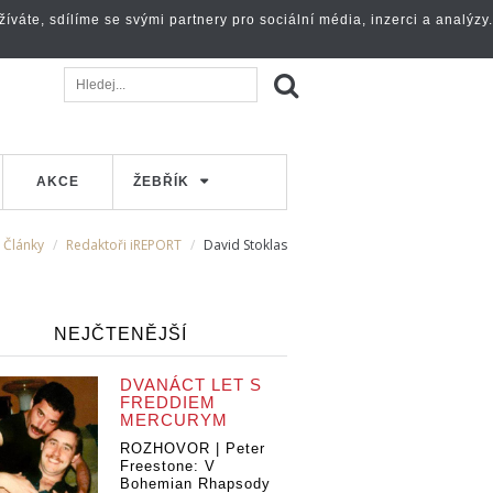
váte, sdílíme se svými partnery pro sociální média, inzerci a analýzy.
AKCE
ŽEBŘÍK
Články
Redaktoři iREPORT
David Stoklas
NEJČTENĚJŠÍ
DVANÁCT LET S
FREDDIEM
MERCURYM
ROZHOVOR | Peter
Freestone: V
Bohemian Rhapsody