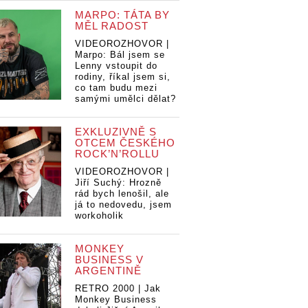
MARPO: TÁTA BY
MĚL RADOST
VIDEOROZHOVOR |
Marpo: Bál jsem se
Lenny vstoupit do
rodiny, říkal jsem si,
co tam budu mezi
samými umělci dělat?
EXKLUZIVNĚ S
OTCEM ČESKÉHO
ROCK’N’ROLLU
VIDEOROZHOVOR |
Jiří Suchý: Hrozně
rád bych lenošil, ale
já to nedovedu, jsem
workoholik
MONKEY
BUSINESS V
ARGENTINĚ
RETRO 2000 | Jak
Monkey Business