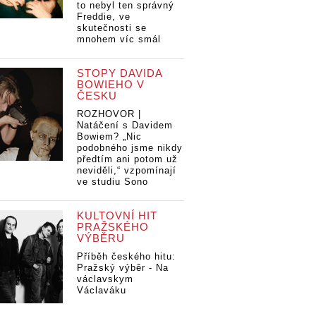
to nebyl ten správný
Freddie, ve
skutečnosti se
mnohem víc smál
STOPY DAVIDA
BOWIEHO V
ČESKU
ROZHOVOR |
Natáčení s Davidem
Bowiem? „Nic
podobného jsme nikdy
předtím ani potom už
neviděli,“ vzpomínají
ve studiu Sono
KULTOVNÍ HIT
PRAŽSKÉHO
VÝBĚRU
Příběh českého hitu:
Pražský výběr - Na
václavskym
Václaváku