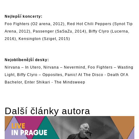
Nejlepší koncerty:
Foo Fighters
(O2 arena, 2012),
Red Hot Chili Peppers
(Synot Tip
Arena, 2012),
Passenger
(SaSaZu, 2014),
Biffy Clyro
(Lucerna,
2016),
Kensington
(Sziget, 2015)
Nejoblíbenější desky:
Nirvana
– In Utero,
Nirvana
– Nevermind,
Foo Fighters
– Wasting
Light,
Biffy Clyro
– Opposites, Panic! At The Disco - Death Of A
Bachelor,
Enter Shikari
- The Mindsweep
Další články autora