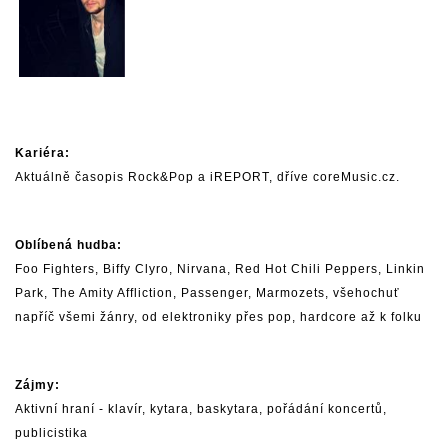
Kariéra:
Aktuálně časopis Rock&Pop a iREPORT, dříve coreMusic.cz.
Oblíbená hudba:
Foo Fighters
,
Biffy Clyro
,
Nirvana
,
Red Hot Chili Peppers
,
Linkin
Park
, The Amity Affliction,
Passenger
,
Marmozets
, všehochuť
napříč všemi žánry, od elektroniky přes pop, hardcore až k folku
Zájmy:
Aktivní hraní - klavír, kytara, baskytara, pořádání koncertů,
publicistika