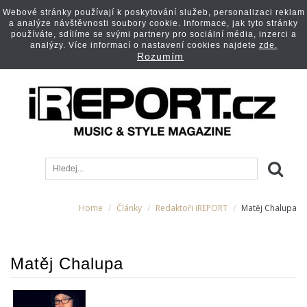
Webové stránky používají k poskytování služeb, personalizaci reklam
a analýze návštěvnosti soubory cookie. Informace, jak tyto stránky
používáte, sdílíme se svými partnery pro sociální média, inzerci a
analýzy. Více informací o nastavení cookies najdete
zde.
Rozumím
Home
Články
Redaktoři iREPORT
Matěj Chalupa
Matěj Chalupa