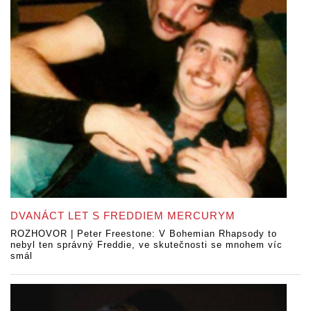
DVANÁCT LET S FREDDIEM MERCURYM
ROZHOVOR | Peter Freestone: V Bohemian Rhapsody to
nebyl ten správný Freddie, ve skutečnosti se mnohem víc
smál