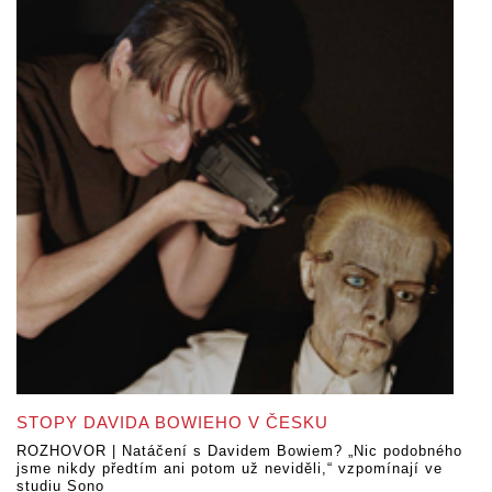
STOPY DAVIDA BOWIEHO V ČESKU
ROZHOVOR | Natáčení s Davidem Bowiem? „Nic podobného
jsme nikdy předtím ani potom už neviděli,“ vzpomínají ve
studiu Sono