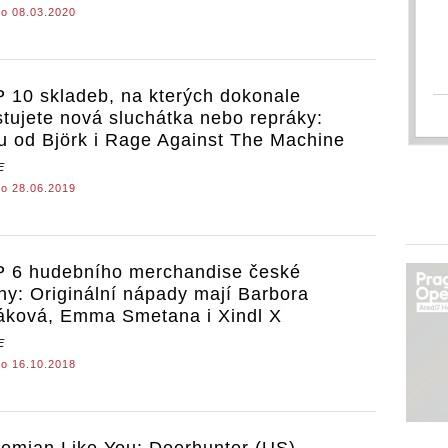
o 08.03.2020
 10 skladeb, na kterých dokonale
stujete nová sluchátka nebo repráky:
u od Björk i Rage Against The Machine
E
o 28.06.2019
 6 hudebního merchandise české
ny: Originální nápady mají Barbora
áková, Emma Smetana i Xindl X
E
o 16.10.2018
emian Like You: Deerhunter (US)