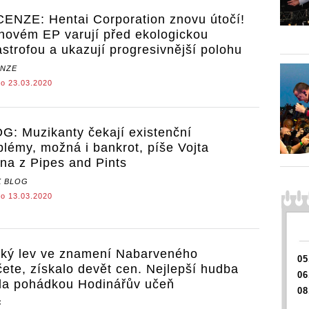
ENZE: Hentai Corporation znovu útočí!
novém EP varují před ekologickou
astrofou a ukazují progresivnější polohu
NZE
o 23.03.2020
G: Muzikanty čekají existenční
blémy, možná i bankrot, píše Vojta
ina z Pipes and Pints
 BLOG
o 13.03.2020
ký lev ve znamení Nabarveného
05
čete, získalo devět cen. Nejlepší hudba
06
la pohádkou Hodinářův učeň
08
S