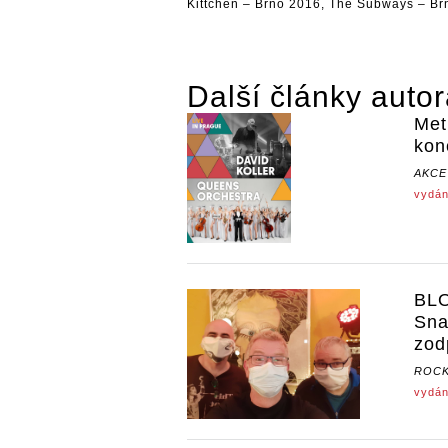
Kittchen
– Brno 2016,
The Subways
– Br
Další články auto
Met
kon
AKCE
vydán
BLO
Sna
zod
ROCK
vydán