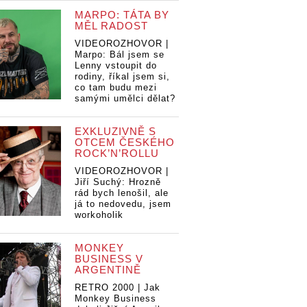
MARPO: TÁTA BY
MĚL RADOST
VIDEOROZHOVOR |
Marpo: Bál jsem se
Lenny vstoupit do
rodiny, říkal jsem si,
co tam budu mezi
samými umělci dělat?
EXKLUZIVNĚ S
OTCEM ČESKÉHO
ROCK’N’ROLLU
VIDEOROZHOVOR |
Jiří Suchý: Hrozně
rád bych lenošil, ale
já to nedovedu, jsem
workoholik
MONKEY
BUSINESS V
ARGENTINĚ
RETRO 2000 | Jak
Monkey Business