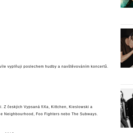
hvíle vyplňuji poslechem hudby a navštěvováním koncertů.
i. Z českých
Vypsaná fiXa
,
Kittchen
,
Kieslowski
a
he Neighbourhood
,
Foo Fighters
nebo
The Subways
.