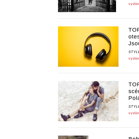
vydán
TOP
ote
Jso
STYL
vydán
TOP
scé
Pol
STYL
vydán
Boh