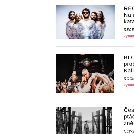
REC
Na 
kat
RECE
vydán
BLO
pro
Kal
ROCK
vydán
Čes
ptá
zně
NEW