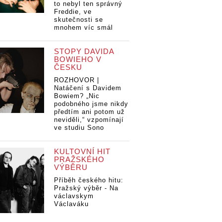
to nebyl ten správný
Freddie, ve
skutečnosti se
mnohem víc smál
STOPY DAVIDA
BOWIEHO V
ČESKU
ROZHOVOR |
Natáčení s Davidem
Bowiem? „Nic
podobného jsme nikdy
předtím ani potom už
neviděli,“ vzpomínají
ve studiu Sono
KULTOVNÍ HIT
PRAŽSKÉHO
VÝBĚRU
Příběh českého hitu:
Pražský výběr - Na
václavskym
Václaváku