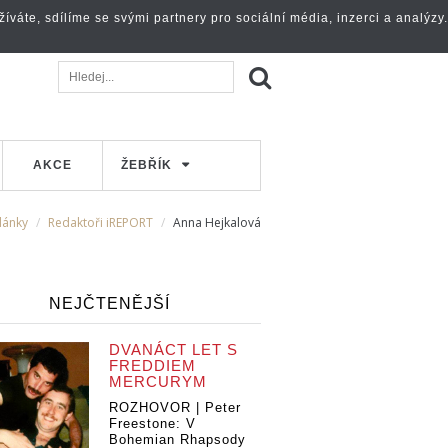
váte, sdílíme se svými partnery pro sociální média, inzerci a analýzy.
AKCE
ŽEBŘÍK
lánky
Redaktoři iREPORT
Anna Hejkalová
NEJČTENĚJŠÍ
DVANÁCT LET S
FREDDIEM
MERCURYM
ROZHOVOR | Peter
Freestone: V
Bohemian Rhapsody