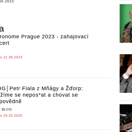
no 2015
ra
ronome Prague 2023 - zahajovací
cert
o 21.06.2023
G│Petr Fiala z Mňágy a Žďorp:
žíme se nepos*at a chovat se
povědně
 BLOG
o 25.03.2020