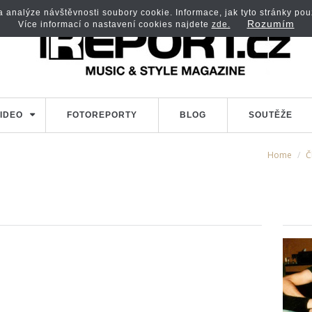
analýze návštěvnosti soubory cookie. Informace, jak tyto stránky použí
Rozumím
Více informací o nastavení cookies najdete
zde.
IDEO
FOTOREPORTY
BLOG
SOUTĚŽE
Home
Č