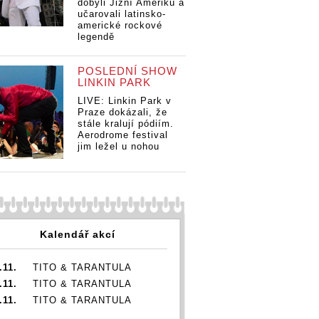
dobyli Jižní Ameriku a
učarovali latinsko-
americké rockové
legendě
POSLEDNÍ SHOW
LINKIN PARK
LIVE: Linkin Park v
Praze dokázali, že
stále kralují pódiím.
Aerodrome festival
jim ležel u nohou
Kalendář akcí
.11.
TITO & TARANTULA
.11.
TITO & TARANTULA
.11.
TITO & TARANTULA