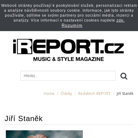
Webové stránky používají k poskytování služeb, personalizaci reklam
a analýze návštěvnosti soubory cookie. Informace, jak tyto stránky
používáte, sdílíme se svými partnery pro sociální média, inzerci a
analýzy. Více informací o nastavení cookies najdete
zde.
Rozumím
Home
Články
Redaktoři iREPORT
Jiří Staněk
Jiří Staněk