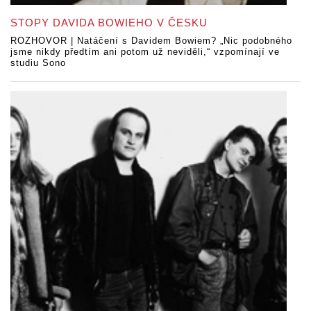
STOPY DAVIDA BOWIEHO V ČESKU
ROZHOVOR | Natáčení s Davidem Bowiem? „Nic podobného
jsme nikdy předtím ani potom už neviděli,“ vzpomínají ve
studiu Sono