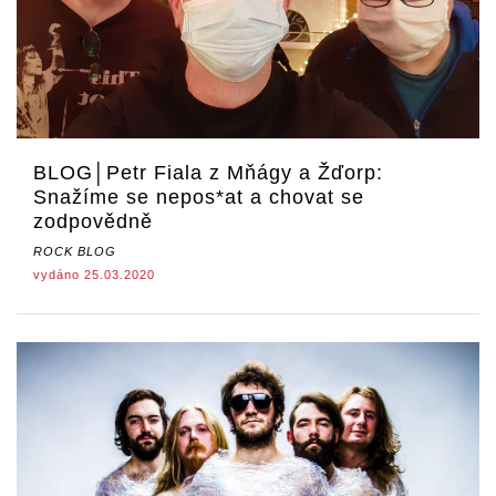
BLOG│Petr Fiala z Mňágy a Žďorp:
Snažíme se nepos*at a chovat se
zodpovědně
ROCK BLOG
vydáno 25.03.2020