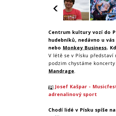
Josef Kašp
Centrum kultury vozí do P
interview:
Josef Kašpar
Přeštěnick
interview:
hudebníků, nedávno u vás 
festival má
Přeštěnický
opravdový
nebo
Monkey Business
. K
festival má
příběh
opravdový
V létě se v Písku představí
příběh
podzim chystáme koncerty 
Mandrage
.
Josef Kašpar - Musicfest
adrenalinový sport
Chodí lidé v Písku spíše na