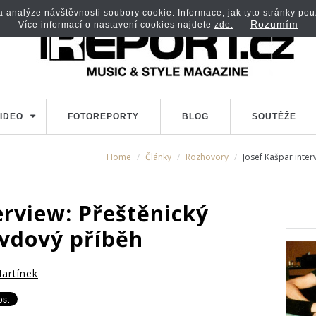
analýze návštěvnosti soubory cookie. Informace, jak tyto stránky použí
Rozumím
Více informací o nastavení cookies najdete
zde.
IDEO
FOTOREPORTY
BLOG
SOUTĚŽE
Home
Články
Rozhovory
Josef Kašpar inter
erview: Přeštěnický
avdový příběh
artínek