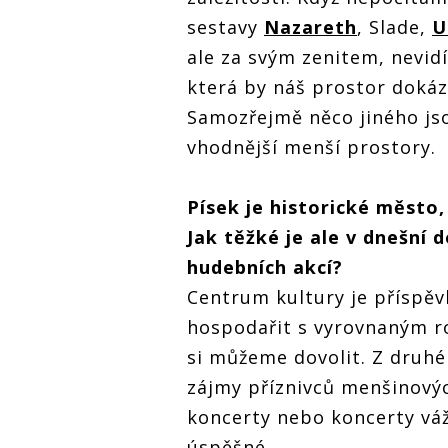
sestavy
Nazareth
, Slade,
U
ale za svým zenitem, nevid
která by náš prostor dokáz
Samozřejmě něco jiného jso
vhodnější menší prostory.
Písek je historické město,
Jak těžké je ale v dnešní
hudebních akcí?
Centrum kultury je příspě
hospodařit s vyrovnaným ro
si můžeme dovolit. Z druhé
zájmy příznivců menšinový
koncerty nebo koncerty vá
úspěšné.