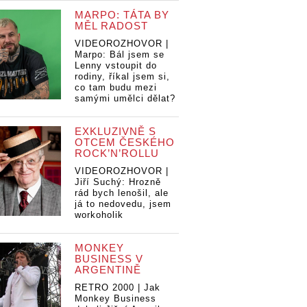
MARPO: TÁTA BY
MĚL RADOST
VIDEOROZHOVOR |
Marpo: Bál jsem se
Lenny vstoupit do
rodiny, říkal jsem si,
co tam budu mezi
samými umělci dělat?
EXKLUZIVNĚ S
OTCEM ČESKÉHO
ROCK’N’ROLLU
VIDEOROZHOVOR |
Jiří Suchý: Hrozně
rád bych lenošil, ale
já to nedovedu, jsem
workoholik
MONKEY
BUSINESS V
ARGENTINĚ
RETRO 2000 | Jak
Monkey Business