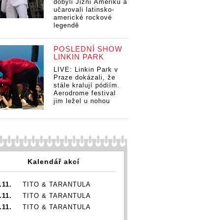
dobyli Jižní Ameriku a
učarovali latinsko-
americké rockové
legendě
POSLEDNÍ SHOW
LINKIN PARK
LIVE: Linkin Park v
Praze dokázali, že
stále kralují pódiím.
Aerodrome festival
jim ležel u nohou
Kalendář akcí
.11.
TITO & TARANTULA
.11.
TITO & TARANTULA
.11.
TITO & TARANTULA