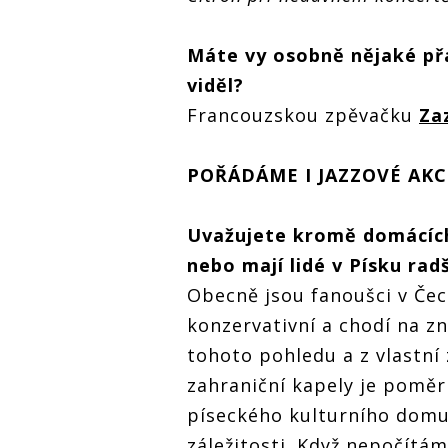
Máte vy osobně nějaké přá
viděl?
Francouzskou zpěvačku
Za
POŘÁDÁME I JAZZOVÉ AK
Uvažujete kromě domácích
nebo mají lidé v Písku ra
Obecně jsou fanoušci v Čec
konzervativní a chodí na z
tohoto pohledu a z vlastní
zahraniční kapely je poměrn
píseckého kulturního domu
záležitosti. Když nepočítá