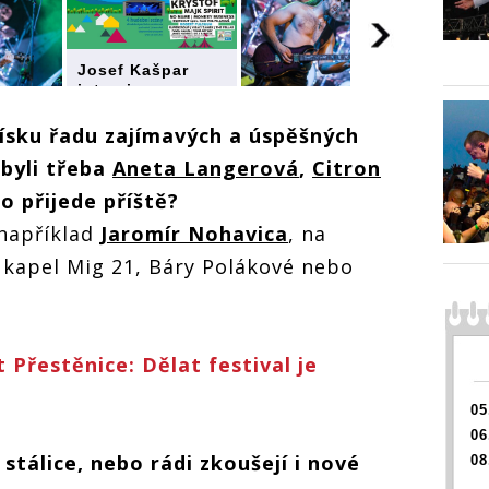
Josef Kašpar
interview:
Přeštěnický
ar
Josef Kašpar
festival má
ísku řadu zajímavých a úspěšných
interview:
opravdový
ý
Přeštěnický
byli třeba
Aneta Langerová
,
Citron
příběh
festival má
opravdový
do přijede příště?
příběh
 například
Jaromír Nohavica
, na
kapel Mig 21, Báry Polákové nebo
 Přestěnice: Dělat festival je
05
06
 stálice, nebo rádi zkoušejí i nové
08