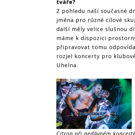
tváře?
Z pohledu naší současné d
jména pro různé cílové sku
další měly velice slušnou d
máme k dispozici prostorný
připravovat tomu odpovída
rozjel koncerty pro klubov
Uhelna.
Citron při nedávném koncertě