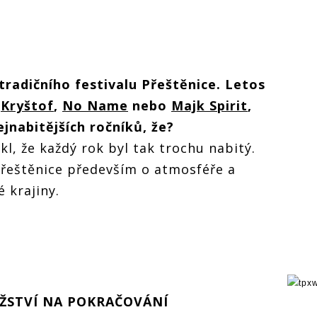
tradičního festivalu Přeštěnice. Letos
o
Kryštof
,
No Name
nebo
Majk Spirit
,
ejnabitějších ročníků, že?
l, že každý rok byl tak trochu nabitý.
Přeštěnice především o atmosféře a
 krajiny.
ŽSTVÍ NA POKRAČOVÁNÍ