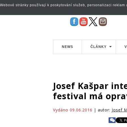
Webové stránky používají k poskytování služeb, personalizaci reklam a 
NEWS
ČLÁNKY
V
Josef Kašpar int
festival má opr
Vydáno 09.06.2016
| autor:
Josef M