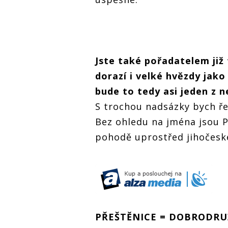
Jste také pořadatelem již 
dorazí i velké hvězdy jak
bude to tedy asi jeden z n
S trochou nadsázky bych řek
Bez ohledu na jména jsou 
pohodě uprostřed jihočeské
PŘEŠTĚNICE = DOBRODRU