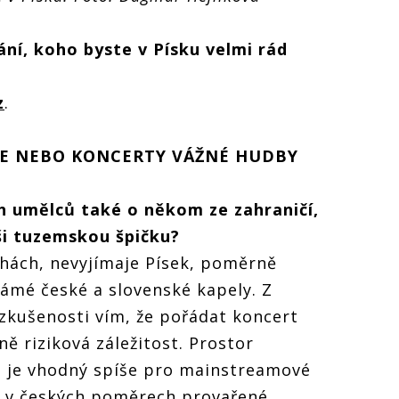
ní, koho byste v Písku velmi rád
z
.
CE NEBO KONCERTY VÁŽNÉ HUDBY
 umělců také o někom ze zahraničí,
dši tuzemskou špičku?
hách, nevyjímaje Písek, poměrně
námé české a slovenské kapely. Z
 zkušenosti vím, že pořádat koncert
ě riziková záležitost. Prostor
 je vhodný spíše pro mainstreamové
m v českých poměrech provařené