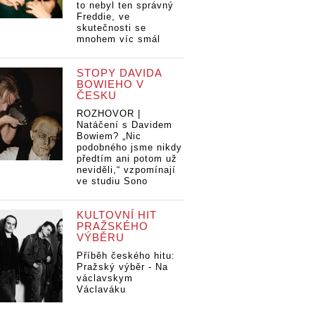
to nebyl ten správný
Freddie, ve
skutečnosti se
mnohem víc smál
STOPY DAVIDA
BOWIEHO V
ČESKU
ROZHOVOR |
Natáčení s Davidem
Bowiem? „Nic
podobného jsme nikdy
předtím ani potom už
neviděli,“ vzpomínají
ve studiu Sono
KULTOVNÍ HIT
PRAŽSKÉHO
VÝBĚRU
Příběh českého hitu:
Pražský výběr - Na
václavskym
Václaváku