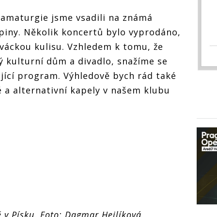
ramaturgie jsme vsadili na známá
piny. Několik koncertů bylo vyprodáno,
iváckou kulisu. Vzhledem k tomu, že
 kulturní dům a divadlo, snažíme se
jící program. Výhledově bych rád také
é a alternativní kapely v našem klubu
 v Písku. Foto: Dagmar Hejlíková