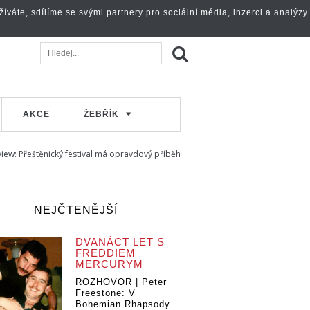
váte, sdílíme se svými partnery pro sociální média, inzerci a analýzy.
AKCE
ŽEBŘÍK
view: Přeštěnický festival má opravdový příběh
NEJČTENĚJŠÍ
DVANÁCT LET S
FREDDIEM
MERCURYM
ROZHOVOR | Peter
Freestone: V
Bohemian Rhapsody