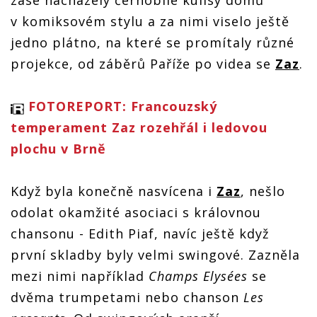
zase nacházely černobílé kulisy domů
v komiksovém stylu a za nimi viselo ještě
jedno plátno, na které se promítaly různé
projekce, od záběrů Paříže po videa se
Zaz
.
FOTOREPORT: Francouzský
temperament Zaz rozehřál i ledovou
plochu v Brně
Když byla konečně nasvícena i
Zaz
, nešlo
odolat okamžité asociaci s královnou
chansonu - Edith Piaf, navíc ještě když
první skladby byly velmi swingové. Zazněla
mezi nimi například
Champs Elysées
se
dvěma trumpetami nebo chanson
Les