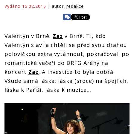
Vydáno 15.02.2016
| autor:
redakce
Valentýn v Brně.
Zaz
v Brně. Ti, kdo
Valentýn slaví a chtěli se před svou drahou
polovičkou extra vytáhnout, pokračovali po
romantické večeři do DRFG Arény na
koncert
Zaz
. A investice to byla dobrá.
Všude samá láska: láska (srdce) na špejlích,
láska k Paříži, láska k muzice…