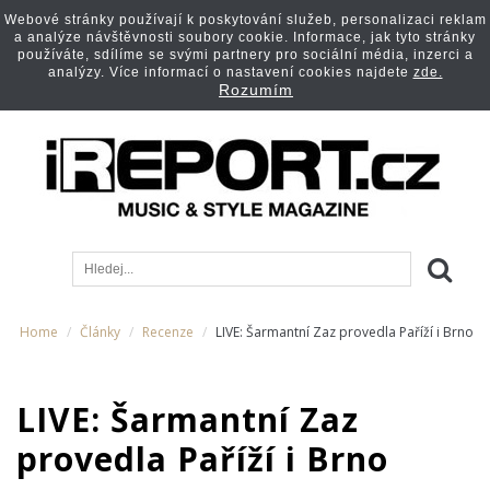
Webové stránky používají k poskytování služeb, personalizaci reklam
a analýze návštěvnosti soubory cookie. Informace, jak tyto stránky
používáte, sdílíme se svými partnery pro sociální média, inzerci a
analýzy. Více informací o nastavení cookies najdete
zde.
Rozumím
Home
Články
Recenze
LIVE: Šarmantní Zaz provedla Paříží i Brno
LIVE: Šarmantní Zaz
provedla Paříží i Brno