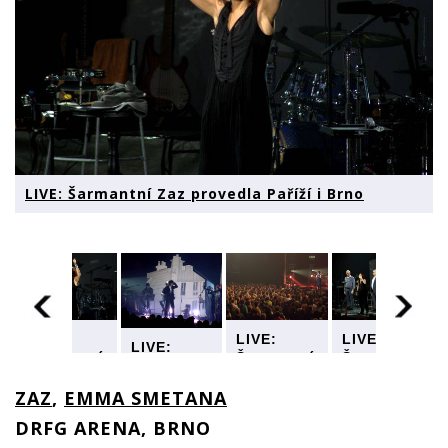
LIVE: Šarmantní Zaz provedla Paříží i Brno
LIVE:
LIVE:
LIVE:
LIVE:
Šarmantní
Šarmantní
Šarmantní
Šarmantní
Zaz
Zaz
Zaz
Zaz
provedla
provedla
provedla
ZAZ
,
EMMA SMETANA
provedla
Paříží i
Paříží i
Paříží i
Paříží i
DRFG ARENA, BRNO
Brno
Brno
Brno
Brno