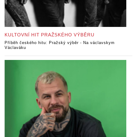
KULTOVNÍ HIT PRAŽSKÉHO VÝBĚRU
Příběh českého hitu: Pražský výběr - Na václavskym
Václaváku