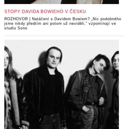
STOPY DAVIDA BOWIEHO V ČESKU
ROZHOVOR | Natáčení s Davidem Bowiem? „Nic podobného
jsme nikdy předtím ani potom už neviděli,“ vzpomínají ve
studiu Sono