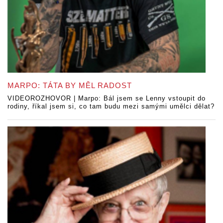
MARPO: TÁTA BY MĚL RADOST
VIDEOROZHOVOR | Marpo: Bál jsem se Lenny vstoupit do
rodiny, říkal jsem si, co tam budu mezi samými umělci dělat?