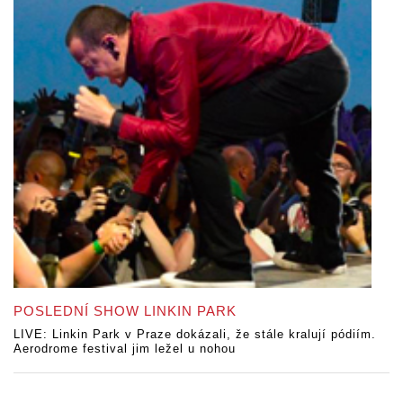
POSLEDNÍ SHOW LINKIN PARK
LIVE: Linkin Park v Praze dokázali, že stále kralují pódiím.
Aerodrome festival jim ležel u nohou