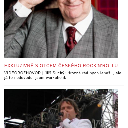
EXKLUZIVNĚ S OTCEM ČESKÉHO ROCK’N’ROLLU
VIDEOROZHOVOR | Jiří Suchý: Hrozně rád bych lenošil, ale
já to nedovedu, jsem workoholik