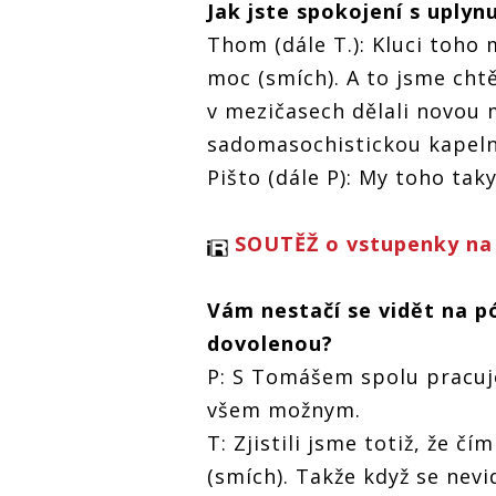
Jak jste spokojení s uply
interview (I.):
interview (I.):
Ovoce a Im
Naše turné?
Naše turné?
interview (I.
Thom (dále T.): Kluci toho
Chceme, aby to
Chceme, aby to
Naše turné
byl upocenej
byl upocenej
Chceme, ab
moc (smích). A to jsme cht
nahuštěnej
nahuštěnej
byl upocen
v mezičasech dělali novou m
mejdan
mejdan
nahuštěnej
um
mejdan
sadomasochistickou kapeln
Pišto (dále P): My toho tak
SOUTĚŽ o vstupenky n
Vám nestačí se vidět na pó
dovolenou?
P: S Tomášem spolu pracuj
všem možnym.
T: Zjistili jsme totiž, že č
(smích). Takže když se nev