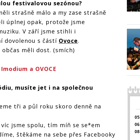
nulou festivalovou sezónou?
interview (I.):
intervie
odium
Naše turné?
Naše t
):
 měli strašně málo a my zase strašně
Chceme, aby to
Chceme
?
byl upocenej
byl up
y to
ěli úplnej opak, protože jsme
nahuštěnej
nahušt
ej
uziku. V září jsme stihli i
mejdan
mejdan
Ovoce a Imodium
interview (I.):
í dovolenou s částí
Ovoce
.
Naše turné?
y občas měli dost. (smích)
Chceme, aby to
byl upocenej
nahuštěnej
mejdan
a Imodium a OVOCE
diu, musíte jet i na společnou
eme tři a půl roku skoro denně na
05
ím víc jsme spolu, tím míň se se*em
06
08
idíme, štěkáme na sebe přes Facebooky