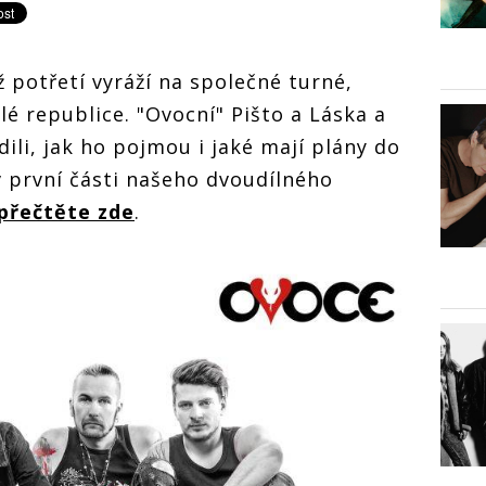
ž potřetí vyráží na společné turné,
é republice. "Ovocní" Pišto a Láska a
li, jak ho pojmou i jaké mají plány do
v první části našeho dvoudílného
 přečtěte zde
.