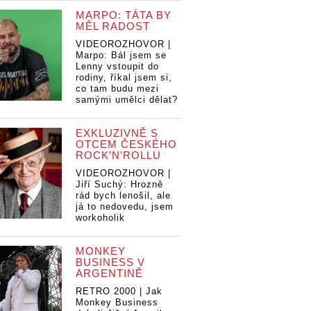
MARPO: TÁTA BY
MĚL RADOST
VIDEOROZHOVOR |
Marpo: Bál jsem se
Lenny vstoupit do
rodiny, říkal jsem si,
co tam budu mezi
samými umělci dělat?
EXKLUZIVNĚ S
OTCEM ČESKÉHO
ROCK’N’ROLLU
VIDEOROZHOVOR |
Jiří Suchý: Hrozně
rád bych lenošil, ale
já to nedovedu, jsem
workoholik
MONKEY
BUSINESS V
ARGENTINĚ
RETRO 2000 | Jak
Monkey Business
a Imodium
Ovoce a Imodium
Ovoce a Imodium