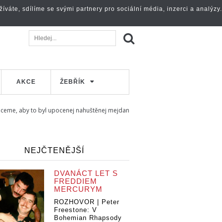
váte, sdílíme se svými partnery pro sociální média, inzerci a analýzy.
AKCE
ŽEBŘÍK
Chceme, aby to byl upocenej nahuštěnej mejdan
NEJČTENĚJŠÍ
DVANÁCT LET S
FREDDIEM
MERCURYM
ROZHOVOR | Peter
Freestone: V
Bohemian Rhapsody