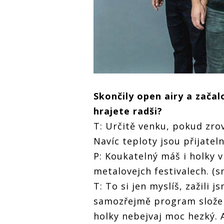
Skončily open airy a začal
hrajete radši?
T: Určitě venku, pokud zrov
Navíc teploty jsou přijateln
P: Koukatelný máš i holky 
metalovejch festivalech. (s
T: To si jen myslíš, zažili 
samozřejmě program složenej
holky nebejvaj moc hezký. A