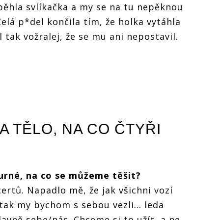
běhla svlíkačka a my se na tu nepěknou
elá p*del končila tím, že holka vytáhla
 tak vožralej, že se mu ani nepostavil.
A TĚLO, NA CO ČTYŘI
urné, na co se můžeme těšit?
ertů. Napadlo mě, že jak všichni vozí
 tak my bychom s sebou vezli... leda
avně sebe/nás. Chceme si to užít, a ne