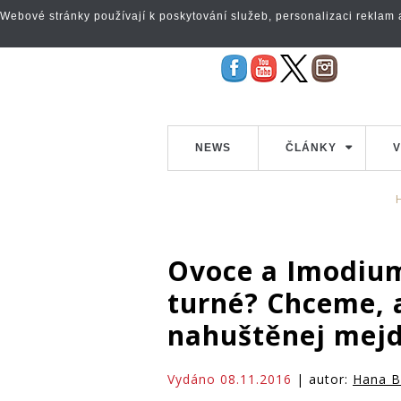
Webové stránky používají k poskytování služeb, personalizaci reklam a 
NEWS
ČLÁNKY
V
Ovoce a Imodium 
turné? Chceme, 
nahuštěnej mej
Vydáno 08.11.2016
| autor:
Hana B