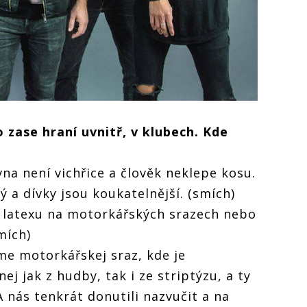
o zase hraní uvnitř, v klubech. Kde
na není vichřice a člověk neklepe kosu.
ý a dívky jsou koukatelnější. (smích)
v latexu na motorkářských srazech nebo
mích)
jsme motorkářskej sraz, kde je
 jak z hudby, tak i ze striptýzu, a ty
 nás tenkrát donutili nazvučit a na