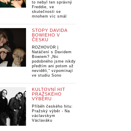
to nebyl ten správný
Freddie, ve
skutečnosti se
mnohem víc smál
STOPY DAVIDA
BOWIEHO V
ČESKU
ROZHOVOR |
Natáčení s Davidem
Bowiem? „Nic
podobného jsme nikdy
předtím ani potom už
neviděli,“ vzpomínají
ve studiu Sono
KULTOVNÍ HIT
PRAŽSKÉHO
VÝBĚRU
Příběh českého hitu:
Pražský výběr - Na
václavskym
Václaváku