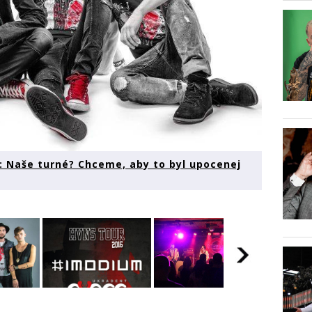
): Naše turné? Chceme, aby to byl upocenej
Ovoce a Imodium
Ovoce 