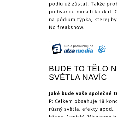
podiu už zůstat. Takže pro
podívanou museli koukat. C
na pódium týpka, kterej byl
No freakshow.
BUDE TO TĚLO N
SVĚTLA NAVÍC
Jaké bude vaše společné t
P: Celkem obsahuje 18 konc
různý světla, efekty apod.,
h*vno. (smích) Přivezeme hl