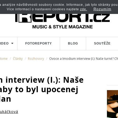
analýze návštěvnosti soubory cookie. Informace, jak tyto stránky použí
Rozumím
Více informací o nastavení cookies najdete
zde.
IDEO
FOTOREPORTY
BLOG
SOUTĚŽE
Home
Články
Rozhovory
Ovoce a Imodium interview (I.): Naše turné? 
interview (I.): Naše
aby to byl upocenej
dan
ukáčková