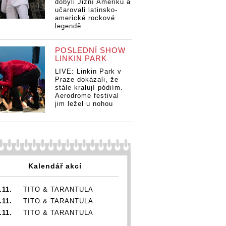
dobyli Jižní Ameriku a
w (I.):
interview (I.):
interview (I.):
Ov
učarovali latinsko-
urné?
Naše turné?
Naše turné?
int
americké rockové
, aby to
Chceme, aby to
Chceme, aby to
Na
legendě
ocenej
byl upocenej
byl upocenej
Ch
ěnej
nahuštěnej
nahuštěnej
by
mejdan
mejdan
POSLEDNÍ SHOW
na
LINKIN PARK
me
LIVE: Linkin Park v
Praze dokázali, že
stále kralují pódiím.
Aerodrome festival
jim ležel u nohou
Kalendář akcí
.11.
TITO & TARANTULA
.11.
TITO & TARANTULA
.11.
TITO & TARANTULA