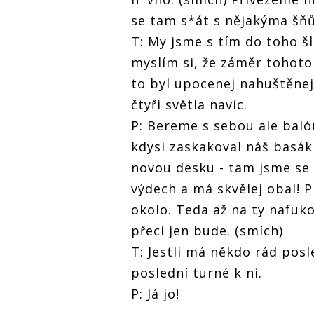
se tam s*át s nějakýma šň
T: My jsme s tím do toho šl
myslím si, že záměr tohoto 
to byl upocenej nahuštěnej
čtyři světla navíc.
P: Bereme s sebou ale baló
kdysi zaskakoval náš basák 
novou desku - tam jsme se
výdech a má skvělej obal! P
okolo. Teda až na ty nafuko
přeci jen bude. (smích)
T: Jestli má někdo rád pos
poslední turné k ní.
P: Já jo!