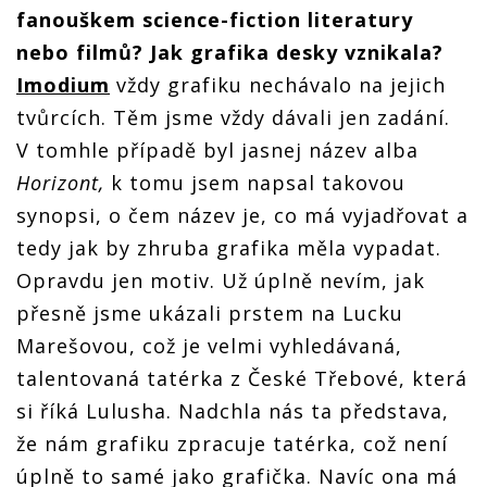
fanouškem science-fiction literatury
nebo filmů? Jak grafika desky vznikala?
Imodium
vždy grafiku nechávalo na jejich
tvůrcích. Těm jsme vždy dávali jen zadání.
V tomhle případě byl jasnej název alba
Horizont,
k tomu jsem napsal takovou
synopsi, o čem název je, co má vyjadřovat a
tedy jak by zhruba grafika měla vypadat.
Opravdu jen motiv. Už úplně nevím, jak
přesně jsme ukázali prstem na Lucku
Marešovou, což je velmi vyhledávaná,
talentovaná tatérka z České Třebové, která
si říká Lulusha. Nadchla nás ta představa,
že nám grafiku zpracuje tatérka, což není
úplně to samé jako grafička. Navíc ona má