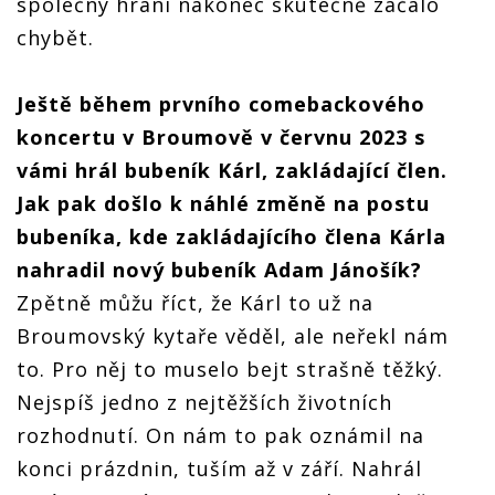
společný hraní nakonec skutečně začalo
chybět.
Ještě během prvního comebackového
koncertu v Broumově v červnu 2023 s
vámi hrál bubeník Kárl, zakládající člen.
Jak pak došlo k náhlé změně na postu
bubeníka, kde zakládajícího člena Kárla
nahradil nový bubeník Adam Jánošík?
Zpětně můžu říct, že Kárl to už na
Broumovský kytaře věděl, ale neřekl nám
to. Pro něj to muselo bejt strašně těžký.
Nejspíš jedno z nejtěžších životních
rozhodnutí. On nám to pak oznámil na
konci prázdnin, tuším až v září. Nahrál