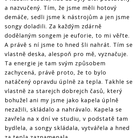
a nazvučený. Tím, že jsme měli hotový
demáče, sedli jsme k nástrojům a jen jsme
songy doladili. Za každým zdárně
dodělaným songem je euforie, to mi věřte.
A právě s ní jsme to hned šli nahrát. Tím se
vlastně deska, alespoň pro mě, vyznačuje.
Ta energie je tam svým způsobem
zachycená, právě proto, že to bylo
natáčený opravdu úplně za tepla. Takhle se
vlastně za starejch dobrejch časů, který
bohužel ani my jsme jako kapela úplně
nezažili, skládalo a nahrávalo. Kapela se
zavřela na x dní ve studiu, v podstatě tam
bydlela, a songy skládala, vytvářela a hned
za tepla zaznamenala.