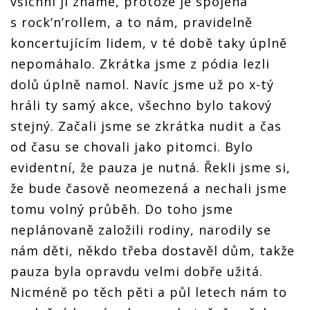
všichni ji známe, protože je spojená
s rock’n’rollem, a to nám, pravidelně
koncertujícím lidem, v té době taky úplně
nepomáhalo. Zkrátka jsme z pódia lezli
dolů úplně namol. Navíc jsme už po x-tý
hráli ty samý akce, všechno bylo takový
stejný. Začali jsme se zkrátka nudit a čas
od času se chovali jako pitomci. Bylo
evidentní, že pauza je nutná. Řekli jsme si,
že bude časově neomezená a nechali jsme
tomu volný průběh. Do toho jsme
neplánovaně založili rodiny, narodily se
nám děti, někdo třeba dostavěl dům, takže
pauza byla opravdu velmi dobře užitá.
Nicméně po těch pěti a půl letech nám to