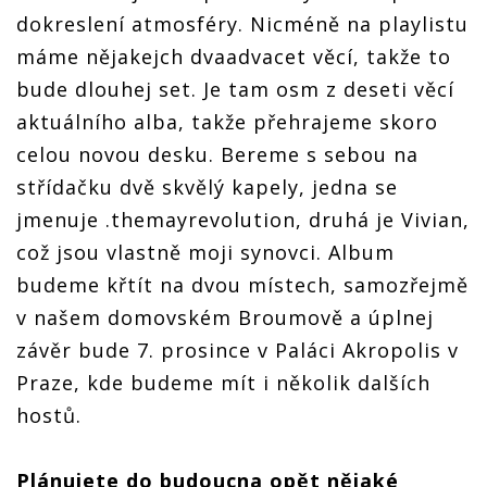
dokreslení atmosféry. Nicméně na playlistu
máme nějakejch dvaadvacet věcí, takže to
bude dlouhej set. Je tam osm z deseti věcí
aktuálního alba, takže přehrajeme skoro
celou novou desku. Bereme s sebou na
střídačku dvě skvělý kapely, jedna se
jmenuje .themayrevolution, druhá je Vivian,
což jsou vlastně moji synovci. Album
budeme křtít na dvou místech, samozřejmě
v našem domovském Broumově a úplnej
závěr bude 7. prosince v Paláci Akropolis v
Praze, kde budeme mít i několik dalších
hostů.
Plánujete do budoucna opět nějaké