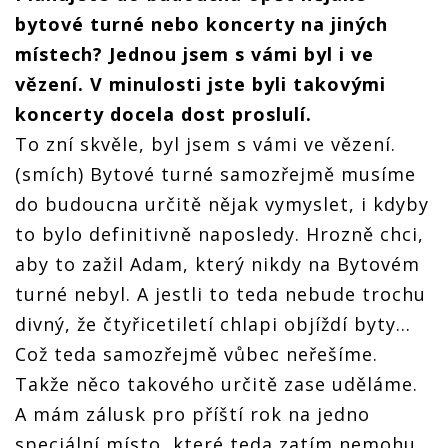
bytové turné nebo koncerty na jiných
místech? Jednou jsem s vámi byl i ve
vězení. V minulosti jste byli takovými
koncerty docela dost proslulí.
To zní skvěle, byl jsem s vámi ve vězení.
(smích) Bytové turné samozřejmě musíme
do budoucna určitě nějak vymyslet, i kdyby
to bylo definitivně naposledy. Hrozně chci,
aby to zažil Adam, který nikdy na Bytovém
turné nebyl. A jestli to teda nebude trochu
divný, že čtyřicetiletí chlapi objíždí byty…
Což teda samozřejmě vůbec neřešíme.
Takže něco takového určitě zase uděláme.
A mám zálusk pro příští rok na jedno
speciální místo, které teda zatím nemohu