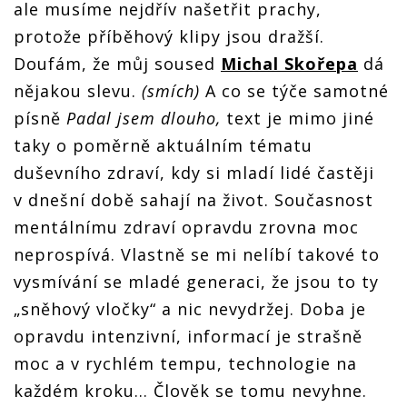
ale musíme nejdřív našetřit prachy,
protože příběhový klipy jsou dražší.
Doufám, že můj soused
Michal Skořepa
dá
nějakou slevu.
(smích)
A co se týče samotné
písně
Padal jsem dlouho,
text je mimo jiné
taky o poměrně aktuálním tématu
duševního zdraví, kdy si mladí lidé častěji
v dnešní době sahají na život. Současnost
mentálnímu zdraví opravdu zrovna moc
neprospívá. Vlastně se mi nelíbí takové to
vysmívání se mladé generaci, že jsou to ty
„sněhový vločky“ a nic nevydržej. Doba je
opravdu intenzivní, informací je strašně
moc a v rychlém tempu, technologie na
každém kroku… Člověk se tomu nevyhne.