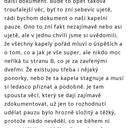
další dokument. Bude to opět taková
troufalejší věc, byť to zní sebevíc ujetě,
rádi bychom dokument o naší kapelní
pauze. Ono to zní fakt nezajímavě nebo asi
ujetě, ale v jednu chvíli jsme si uvědomili,
že všechny kapely pořád mluví o úspěších a
o tom, co a jak je vše super, ale nikdo moc
neříká tu stranu B, co je za zavřenými
dveřmi. Že existujou třeba i nějaký
ponorky, nebo že ta kapela stagnuje a musí
si ledasco přiznat a podobně. Je tam
spousta věcí, který se dají zajímavě
zdokumentovat, už jen to rozhodnutí
udělat pauzu bylo hrozně složitý a těžký,
protože nikdo nevěděl, co se během ní