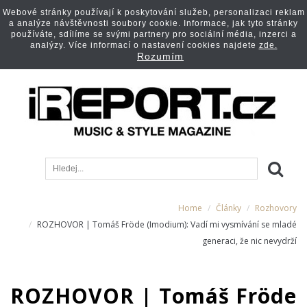
Webové stránky používají k poskytování služeb, personalizaci reklam
a analýze návštěvnosti soubory cookie. Informace, jak tyto stránky
používáte, sdílíme se svými partnery pro sociální média, inzerci a
analýzy. Více informací o nastavení cookies najdete
zde.
Rozumím
Home
Články
Rozhovory
ROZHOVOR | Tomáš Fröde (Imodium): Vadí mi vysmívání se mladé
generaci, že nic nevydrží
ROZHOVOR | Tomáš Fröde