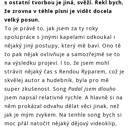
s ostatní tvorbou je jiná, svěží. Řekl bych,
že zrovna v téhle písni je vidět docela
velký posun.
To je právě to, jak jsem za ty roky
spolupráce s jinými kapelami odkoukal i
nějaký jiný postupy, který mě baví. Ono tě
to pak nějak ovlivňuje a samozřejmě se to
na výsledku projeví. I to, že jsem mohl
strávit nějaký čas s Rendou Ryparem, což je
skvělej autor a hudebník, byla pro mě
super zkušenost. Song
Padal jsem dlouho
jsem napsal relativně rychle. A hlavně si na
něm prokázal odvahu dělat věci jinak, než
jak je mým zvykem. Na tenhle song bych si
moc přál natočit nějaký dějový videoklip,