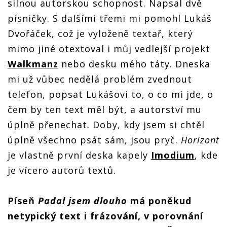
silnou autorskou schopnost. Napsal dvě
písničky. S dalšími třemi mi pomohl Lukáš
Dvořáček, což je vyloženě textař, který
mimo jiné otextoval i můj vedlejší projekt
Walkmanz
nebo desku mého táty. Dneska
mi už vůbec nedělá problém zvednout
telefon, popsat Lukášovi to, o co mi jde, o
čem by ten text měl být, a autorství mu
úplně přenechat. Doby, kdy jsem si chtěl
úplně všechno psát sám, jsou pryč.
Horizont
je vlastně první deska kapely
Imodium
, kde
je vícero autorů textů.
Píseň
Padal jsem dlouho
má poněkud
netypický text i frázování, v porovnání