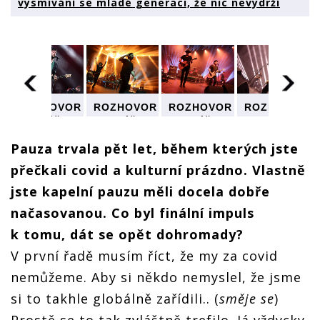
vysmívání se mladé generaci, že nic nevydrží
R
ROZHOVOR
ROZHOVOR
ROZHOVOR
ROZHOVOR
| Tomáš
| Tomáš
| Tomáš
| Tomáš
Fröde
Fröde
Fröde
Fröde
:
(Imodium):
(Imodium):
(Imodium):
(Imodium):
Pauza trvala pět let, během kterých jste
Vadí mi
Vadí mi
Vadí mi
Vadí mi
přečkali covid a kulturní prázdno. Vlastně
vysmívání
vysmívání
vysmívání
vysmívání
se mladé
se mladé
se mladé
se mladé
jste kapelní pauzu měli docela dobře
generaci,
generaci,
generaci,
generaci,
že nic
že nic
že nic
že nic
načasovanou. Co byl finální impuls
nevydrží
nevydrží
nevydrží
nevydrží
k tomu, dát se opět dohromady?
V první řadě musím říct, že my za covid
nemůžeme. Aby si někdo nemyslel, že jsme
si to takhle globálně zařídili.. (
směje se
)