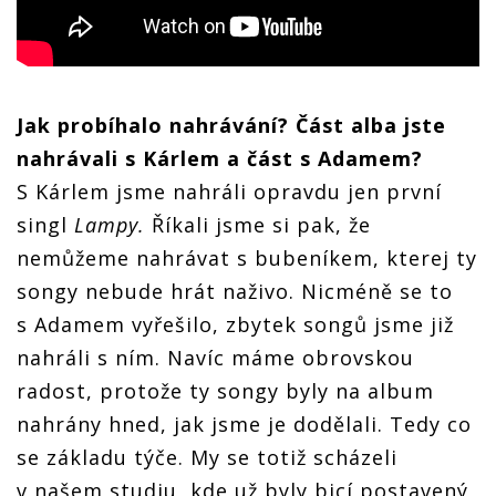
Jak probíhalo nahrávání? Část alba jste
nahrávali s Kárlem a část s Adamem?
S Kárlem jsme nahráli opravdu jen první
singl
Lampy.
Říkali jsme si pak, že
nemůžeme nahrávat s bubeníkem, kterej ty
songy nebude hrát naživo. Nicméně se to
s Adamem vyřešilo, zbytek songů jsme již
nahráli s ním. Navíc máme obrovskou
radost, protože ty songy byly na album
nahrány hned, jak jsme je dodělali. Tedy co
se základu týče. My se totiž scházeli
v našem studiu, kde už byly bicí postavený