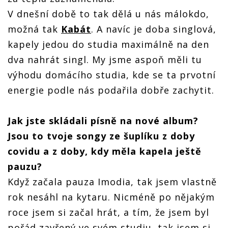
V dnešní době to tak dělá u nás málokdo,
možná tak
Kabát
. A navíc je doba singlová,
kapely jedou do studia maximálně na den
dva nahrát singl. My jsme aspoň měli tu
výhodu domácího studia, kde se ta prvotní
energie podle nás podařila dobře zachytit.
Jak jste skládali písně na nové album?
Jsou to tvoje songy ze šuplíku z doby
covidu a z doby, kdy měla kapela ještě
pauzu?
Když začala pauza Imodia, tak jsem vlastně
rok nesáhl na kytaru. Nicméně po nějakým
roce jsem si začal hrát, a tím, že jsem byl
pořád zavřený ve svém studiu, tak jsem si