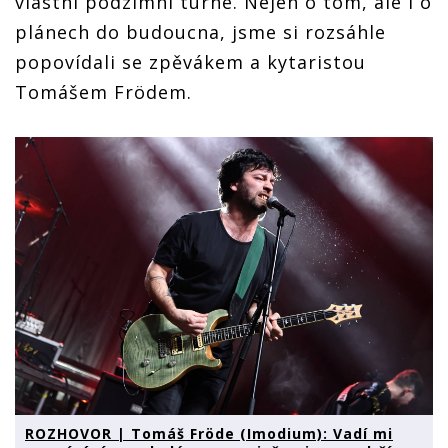
vlastní podzimní turné. Nejen o tom, ale i o
plánech do budoucna, jsme si rozsáhle
popovídali se zpěvákem a kytaristou
Tomášem Frödem.
ROZHOVOR | Tomáš Fröde (Imodium): Vadí mi