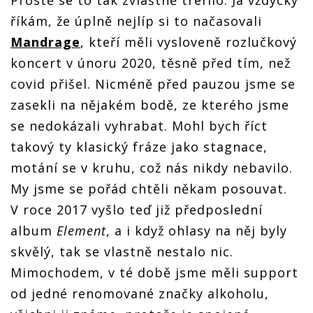
Prostě se to tak zvláštně trefilo. Já vždycky
říkám, že úplně nejlíp si to načasovali
Mandrage
, kteří měli vysloveně rozlučkový
koncert v únoru 2020, těsně před tím, než
covid přišel. Nicméně před pauzou jsme se
zasekli na nějakém bodě, ze kterého jsme
se nedokázali vyhrabat. Mohl bych říct
takový ty klasický fráze jako stagnace,
motání se v kruhu, což nás nikdy nebavilo.
My jsme se pořád chtěli někam posouvat.
V roce 2017 vyšlo teď již předposlední
album
Element
, a i když ohlasy na něj byly
skvělý, tak se vlastně nestalo nic.
Mimochodem, v té době jsme měli support
od jedné renomované značky alkoholu,