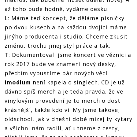
až toho bude hodně, vydáme desku.
L: Máme teď koncept, že děláme písničky
po dvou kusech a na každou dvojici máme
jinýho producenta i studio. Chceme zkusit
změnu, trochu jinej styl práce a tak.
T: Dokumentovali jsme koncert ve věznici a
rok 2017 bude ve znamení nový desky,
předtím vypustíme pár nových věcí.
Imodium
není kapela o singlech. CD je už
dávno spíš merch a je teda pravda, že ve
vinylovým provedení je to merch o dost
krásnější, takže kdo ví. My jsme takovej
oldschool. Jak v dnešní době mizej ty kytary
a všichni nám radili, ať uhneme z cesty,