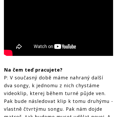
Na čem teď pracujete?
P: V současný době máme nahraný další
dva songy, k jednomu z nich chystáme
videoklip, kterej během turné půjde ven.
Pak bude následovat klip k tomu druhýmu -
vlastně čtvrtýmu songu. Pak nám dojde
matroš, tak budeme muset udělat novej. A