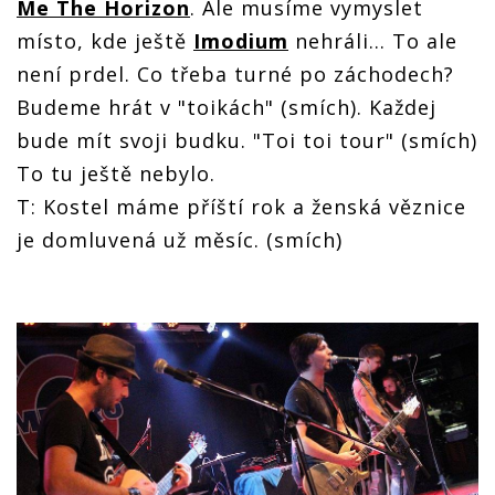
Me The Horizon
. Ale musíme vymyslet
místo, kde ještě
Imodium
nehráli… To ale
není prdel. Co třeba turné po záchodech?
Budeme hrát v "toikách" (smích). Každej
bude mít svoji budku. "Toi toi tour" (smích)
To tu ještě nebylo.
T: Kostel máme příští rok a ženská věznice
je domluvená už měsíc. (smích)