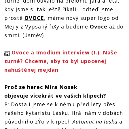
turné domlouvalo na přelomu jara a léta,
kdy jsme si tak ještě říkali… odteď jsme
prostě
OVOCE
, máme nový super logo od
Mejly z Vypsaný fiXy a budeme
Ovoce
až do
smrti. (úsměv)
Ovoce a Imodium interview (I.): Naše
turné? Chceme, aby to byl upocenej
nahuštěnej mejdan
Proč se herec Míra Nosek
objevuje vícekrát ve vašich klipech?
P: Dostali jsme se k němu před lety přes
našeho kytaristu Lásku. Hrál nám v dobách
původního zÝo v klipech
Automat na lásku
a