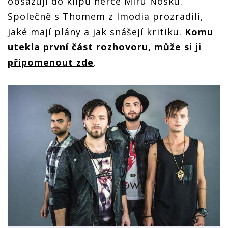
obsazují do klipů herce Míru Nosku.
Společně s Thomem z Imodia prozradili,
jaké mají plány a jak snášejí kritiku.
Komu
utekla první část rozhovoru, může si ji
připomenout zde
.