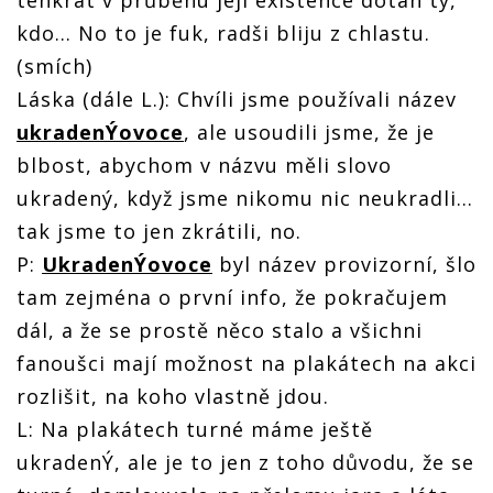
tenkrát v průběhu její existence dotáh ty,
kdo... No to je fuk, radši bliju z chlastu.
(smích)
Láska (dále L.): Chvíli jsme používali název
ukradenÝovoce
, ale usoudili jsme, že je
blbost, abychom v názvu měli slovo
ukradený, když jsme nikomu nic neukradli...
tak jsme to jen zkrátili, no.
P:
UkradenÝovoce
byl název provizorní, šlo
tam zejména o první info, že pokračujem
dál, a že se prostě něco stalo a všichni
fanoušci mají možnost na plakátech na akci
rozlišit, na koho vlastně jdou.
L: Na plakátech turné máme ještě
ukradenÝ, ale je to jen z toho důvodu, že se