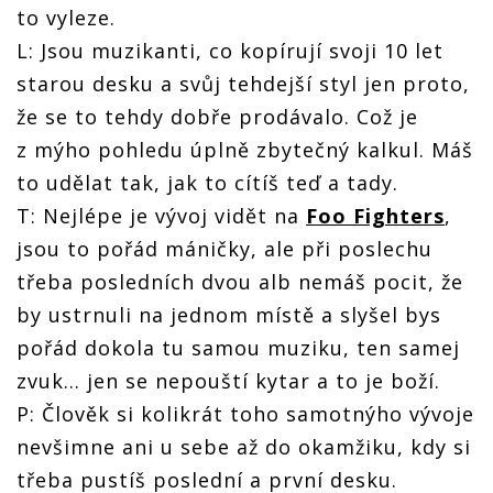
to vyleze.
L: Jsou muzikanti, co kopírují svoji 10 let
starou desku a svůj tehdejší styl jen proto,
že se to tehdy dobře prodávalo. Což je
z mýho pohledu úplně zbytečný kalkul. Máš
to udělat tak, jak to cítíš teď a tady.
T: Nejlépe je vývoj vidět na
Foo Fighters
,
jsou to pořád máničky, ale při poslechu
třeba posledních dvou alb nemáš pocit, že
by ustrnuli na jednom místě a slyšel bys
pořád dokola tu samou muziku, ten samej
zvuk... jen se nepouští kytar a to je boží.
P: Člověk si kolikrát toho samotnýho vývoje
nevšimne ani u sebe až do okamžiku, kdy si
třeba pustíš poslední a první desku.