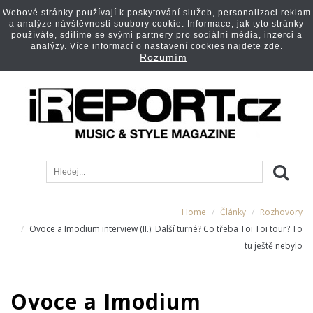
Webové stránky používají k poskytování služeb, personalizaci reklam
a analýze návštěvnosti soubory cookie. Informace, jak tyto stránky
používáte, sdílíme se svými partnery pro sociální média, inzerci a
analýzy. Více informací o nastavení cookies najdete
zde.
Rozumím
Home
Články
Rozhovory
Ovoce a Imodium interview (II.): Další turné? Co třeba Toi Toi tour? To
tu ještě nebylo
Ovoce a Imodium