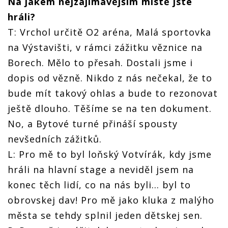
Na jakém nejzajímavějším místě jste
hráli?
T: Vrchol určitě O2 aréna, Malá sportovka
na Výstavišti, v rámci zážitku věznice na
Borech. Mělo to přesah. Dostali jsme i
dopis od vězně. Nikdo z nás nečekal, že to
bude mít takový ohlas a bude to rezonovat
ještě dlouho. Těšíme se na ten dokument.
No, a Bytové turné přináší spousty
nevšedních zážitků.
L: Pro mě to byl loňský Votvírák, kdy jsme
hráli na hlavní stage a neviděl jsem na
konec těch lidí, co na nás byli... byl to
obrovskej dav! Pro mě jako kluka z malýho
města se tehdy splnil jeden dětskej sen.