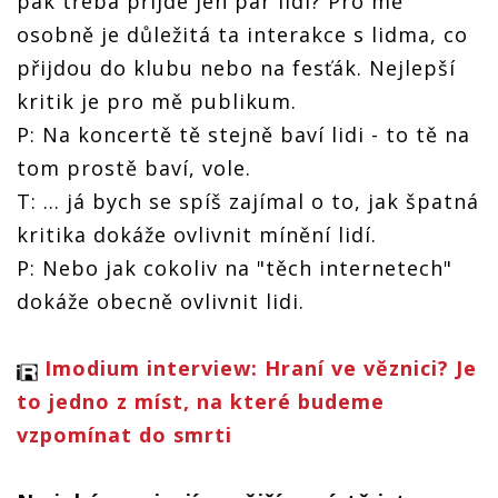
pak třeba přijde jen pár lidí? Pro mě
osobně je důležitá ta interakce s lidma, co
přijdou do klubu nebo na fesťák. Nejlepší
kritik je pro mě publikum.
P: Na koncertě tě stejně baví lidi - to tě na
tom prostě baví, vole.
T: … já bych se spíš zajímal o to, jak špatná
kritika dokáže ovlivnit mínění lidí.
P: Nebo jak cokoliv na "těch internetech"
dokáže obecně ovlivnit lidi.
Imodium interview: Hraní ve věznici? Je
to jedno z míst, na které budeme
vzpomínat do smrti