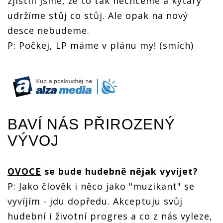
zjistili jsme, že to tak nechceme a kytary
udržíme stůj co stůj. Ale opak na nový
desce nebudeme.
P: Počkej, LP máme v plánu my! (smích)
BAVÍ NÁS PŘIROZENÝ
VÝVOJ
OVOCE
se bude hudebně nějak vyvíjet?
P: Jako člověk i něco jako "muzikant" se
vyvíjím - jdu dopředu. Akceptuju svůj
hudební i životní progres a co z nás vyleze,