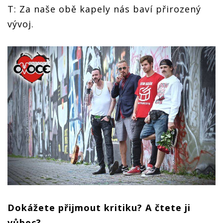
T: Za naše obě kapely nás baví přirozený
vývoj.
Dokážete přijmout kritiku? A čtete ji
vůbec?