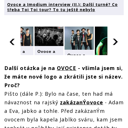
Ovoce a Imodium interview (II.): Další turné? Co
třeba Toi Toi tour? To tu ještě nebylo
Ovoce a
Ovoce a
Ovoce a
Imodium
Imodium
Imodium
interview
interview
interview
(II.): Další
(II.): Další
Další otázka je na
OVOCE
- všimla jsem si,
(II.): Další
turné? Co
turné? Co
že máte nové logo a zkrátili jste si název.
Ovoce a
turné? Co
třeba Toi
třeba Toi
Imodium
třeba Toi
Toi tour?
Toi tour?
Proč?
interview
Toi tour?
To tu
To tu
(II.): Další
To tu
ještě
ještě
Pišto (dále P.): Bylo na čase, ten had má
turné? Co
ještě
nebylo
nebylo
návaznost na rajský
zakázanÝovoce
- Adam
třeba Toi
nebylo
Toi tour?
a Eva, jabko a tohle. Před zakázanÝm
To tu
ještě
ovocem byla kapela Jablko sváru, kam jsem
nebylo