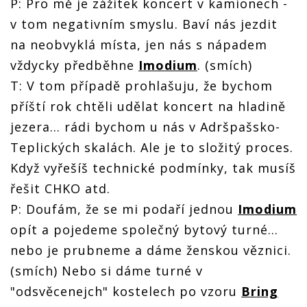
P: Pro mě je zážitek koncert v kamionech -
v tom negativním smyslu. Baví nás jezdit
na neobvyklá místa, jen nás s nápadem
vždycky předběhne
Imodium
. (smích)
T: V tom případě prohlašuju, že bychom
příští rok chtěli udělat koncert na hladině
jezera… rádi bychom u nás v Adršpašsko-
Teplických skalách. Ale je to složitý proces.
Když vyřešíš technické podmínky, tak musíš
řešit CHKO atd.
P: Doufám, že se mi podaří jednou
Imodium
opít a pojedeme společný bytový turné…
nebo je prubneme a dáme ženskou věznici.
(smích) Nebo si dáme turné v
"odsvěcenejch" kostelech po vzoru
Bring