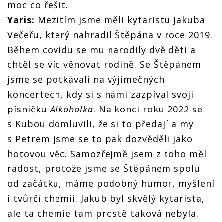
moc co řešit.
Yaris:
Mezitím jsme měli kytaristu Jakuba
Večeřu, který nahradil Štěpána v roce 2019.
Během covidu se mu narodily dvě děti a
chtěl se víc věnovat rodině. Se Štěpánem
jsme se potkávali na výjimečných
koncertech, kdy si s námi zazpíval svoji
písničku
Alkoholka
. Na konci roku 2022 se
s Kubou domluvili, že si to předají a my
s Petrem jsme se to pak dozvěděli jako
hotovou věc. Samozřejmě jsem z toho měl
radost, protože jsme se Štěpánem spolu
od začátku, máme podobný humor, myšlení
i tvůrčí chemii. Jakub byl skvělý kytarista,
ale ta chemie tam prostě taková nebyla.