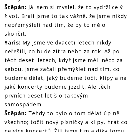
Štěpán:
Já jsem si myslel, že to vydrží celý
život. Brali jsme to tak vážně, že jsme nikdy
nepřemýšleli nad tím, že by to mělo
skončit.
Yaris:
My jsme ve dvaceti letech nikdy
neřešili, co bude zítra nebo za rok. Až po
těch deseti letech, když jsme měli něco za
sebou, jsme začali přemýšlet nad tím, co
budeme dělat, jaký budeme točit klipy a na
jaké koncerty budeme jezdit. Ale těch
prvních deset let šlo takovým
samospádem.
Štěpán:
Tehdy to bylo o tom dělat úplně
všechno; točit nový písničky a klipy, hrát co
nejvíce koncertů. Žili jsme tím a díky tomu