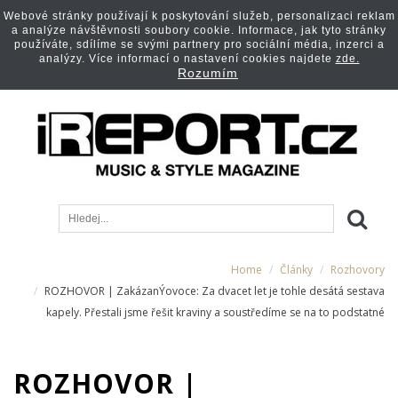
Webové stránky používají k poskytování služeb, personalizaci reklam
a analýze návštěvnosti soubory cookie. Informace, jak tyto stránky
používáte, sdílíme se svými partnery pro sociální média, inzerci a
analýzy. Více informací o nastavení cookies najdete
zde.
Rozumím
Home
Články
Rozhovory
ROZHOVOR | ZakázanÝovoce: Za dvacet let je tohle desátá sestava
kapely. Přestali jsme řešit kraviny a soustředíme se na to podstatné
ROZHOVOR |