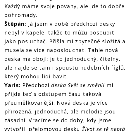
Každý máme svoje povahy, ale jde to dobře
dohromady.
Štěpán:
Já jsem v době předchozí desky
nebyl v kapele, takže to můžu posoudit
jako posluchač. Přišla mi zbytečně složitá a
musela se více naposlouchat. Tahle nová
deska má obojí; je to jednoduchý, čitelný,
ale najde se tam i spoustu hudebních fíglů,
který mohou lidi bavit.
Yaris:
Předchozí
deska Svět se změnil
mi
přijde teď s odstupem času taková
přeumělkovanější. Nová deska je více
přirozená, jednoduchá, ale melodie jsou
zásadní. Vracíme se do doby, kdy jsme
vytvořili přelomovou desku
Život se tě neptá