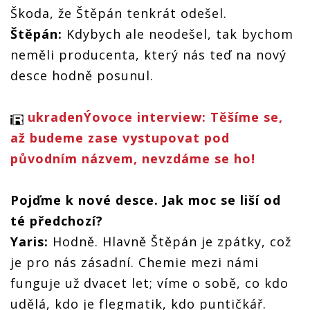
Škoda, že Štěpán tenkrát odešel.
Štěpán:
Kdybych ale neodešel, tak bychom
neměli producenta, který nás teď na nový
desce hodně posunul.
ukradenÝovoce interview: Těšíme se,
až budeme zase vystupovat pod
původním názvem, nevzdáme se ho!
Pojďme k nové desce. Jak moc se liší od
té předchozí?
Yaris:
Hodně. Hlavně Štěpán je zpátky, což
je pro nás zásadní. Chemie mezi námi
funguje už dvacet let; víme o sobě, co kdo
udělá, kdo je flegmatik, kdo puntičkář.