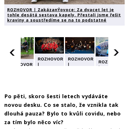
ROZHOVOR | ZakázanÝovoce: Za dvacet let je
tohle desátá sestava kapely. Přestali jsme řešit
kraviny a soustředíme se na to podstatné
ROZHOVOR
ROZHOVOR
ROZHOVOR
|
|
R
ROZHOVOR
|
ZakázanÝovoce:
ZakázanÝovoce:
|
ZakázanÝovo
Za dvacet
Za dvacet
ovoce:
ZakázanÝovoce:
Za dvacet
let je
let je
Za dvacet
let je
tohle
tohle
let je
tohle
desátá
desátá
tohle
desátá
Po pěti, skoro šesti letech vydáváte
sestava
sestava
desátá
sestava
kapely.
kapely.
sestava
kapely.
novou desku. Co se stalo, že vznikla tak
Přestali
Přestali
kapely.
Přestali
jsme řešit
jsme řešit
Přestali
dlouhá pauza? Bylo to kvůli covidu, nebo
jsme řešit
kraviny a
kraviny a
jsme řešit
kraviny a
za tím bylo něco víc?
soustředíme
soustředíme
kraviny a
soustředíme
se na to
se na to
me
soustředíme