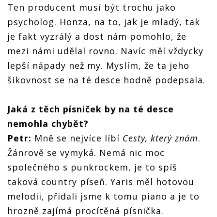
Ten producent musí být trochu jako
psycholog. Honza, na to, jak je mladý, tak
je fakt vyzrálý a dost nám pomohlo, že
mezi námi udělal rovno. Navíc měl vždycky
lepší nápady než my. Myslím, že ta jeho
šikovnost se na té desce hodně podepsala.
Jaká z těch písniček by na té desce
nemohla chybět?
Petr:
Mně se nejvíce líbí
Cesty, který znám
.
Žánrově se vymyká. Nemá nic moc
společného s punkrockem, je to spíš
taková country píseň. Yaris měl hotovou
melodii, přidali jsme k tomu piano a je to
hrozně zajímá procítěná písnička.