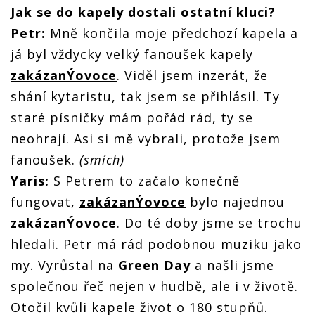
Jak se do kapely dostali ostatní kluci?
Petr:
Mně končila moje předchozí kapela a
já byl vždycky velký fanoušek kapely
zakázanÝovoce
. Viděl jsem inzerát, že
shání kytaristu, tak jsem se přihlásil. Ty
staré písničky mám pořád rád, ty se
neohrají. Asi si mě vybrali, protože jsem
fanoušek.
(smích)
Yaris:
S Petrem to začalo konečně
fungovat,
zakázanÝovoce
bylo najednou
zakázanÝovoce
. Do té doby jsme se trochu
hledali. Petr má rád podobnou muziku jako
my. Vyrůstal na
Green Day
a našli jsme
společnou řeč nejen v hudbě, ale i v životě.
Otočil kvůli kapele život o 180 stupňů.