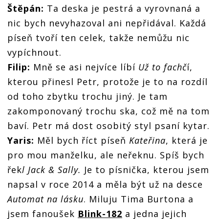
Štěpán:
Ta deska je pestrá a vyrovnaná a
nic bych nevyhazoval ani nepřidával. Každá
píseň tvoří ten celek, takže nemůžu nic
vypíchnout.
Filip:
Mně se asi nejvíce líbí
Už to fachč
í,
kterou přinesl Petr, protože je to na rozdíl
od toho zbytku trochu jiný. Je tam
zakomponovaný trochu ska, což mě na tom
baví. Petr má dost osobitý styl psaní kytar.
Yaris:
Měl bych říct píseň
Kateřina
, která je
pro mou manželku, ale neřeknu. Spíš bych
řek
l Jack & Sally.
Je to písnička, kterou jsem
napsal v roce 2014 a měla být už na desce
Automat na lásku
. Miluju Tima Burtona a
jsem fanoušek
Blink-182
a jedna jejich