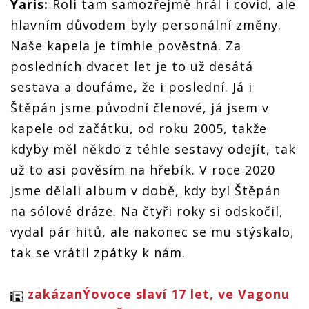
se na to
Yaris:
Roli tam samozřejmě hrál i covid, ale
podstatné
podstatné
se na to
podstatné
podstatné
hlavním důvodem byly personální změny.
Naše kapela je tímhle pověstná. Za
posledních dvacet let je to už desátá
sestava a doufáme, že i poslední. Já i
Štěpán jsme původní členové, já jsem v
kapele od začátku, od roku 2005, takže
kdyby měl někdo z téhle sestavy odejít, tak
už to asi pověsím na hřebík. V roce 2020
jsme dělali album v době, kdy byl Štěpán
na sólové dráze. Na čtyři roky si odskočil,
vydal pár hitů, ale nakonec se mu stýskalo,
tak se vrátil zpátky k nám.
zakázanÝovoce slaví 17 let, ve Vagonu