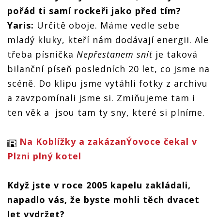
pořád ti samí rockeři jako před tím?
Yaris:
Určitě oboje. Máme vedle sebe
mladý kluky, kteří nám dodávají energii. Ale
třeba písnička
Nepřestanem snít
je taková
bilanční píseň posledních 20 let, co jsme na
scéně. Do klipu jsme vytáhli fotky z archivu
a zavzpomínali jsme si. Zmiňujeme tam i
ten věk a jsou tam ty sny, které si plníme.
Na Koblížky a zakázanÝovoce čekal v
Plzni plný kotel
Když jste v roce 2005 kapelu zakládali,
napadlo vás, že byste mohli těch dvacet
let vydržet?