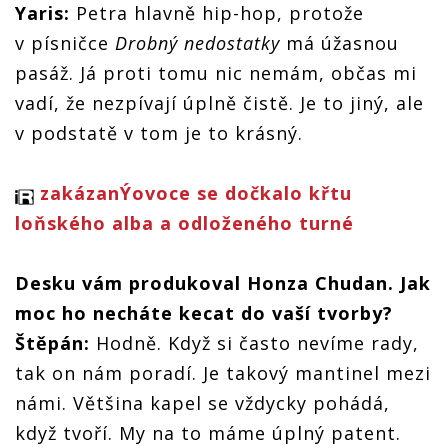
Yaris:
Petra hlavně hip-hop, protože
v písničce
Drobný nedostatky
má úžasnou
pasáž. Já proti tomu nic nemám, občas mi
vadí, že nezpívají úplně čistě. Je to jiný, ale
v podstatě v tom je to krásný.
zakázanÝovoce se dočkalo křtu
loňského alba a odloženého turné
Desku vám produkoval Honza Chudan. Jak
moc ho necháte kecat do vaší tvorby?
Štěpán:
Hodně. Když si často nevíme rady,
tak on nám poradí. Je takový mantinel mezi
námi. Většina kapel se vždycky pohádá,
když tvoří. My na to máme úplný patent.