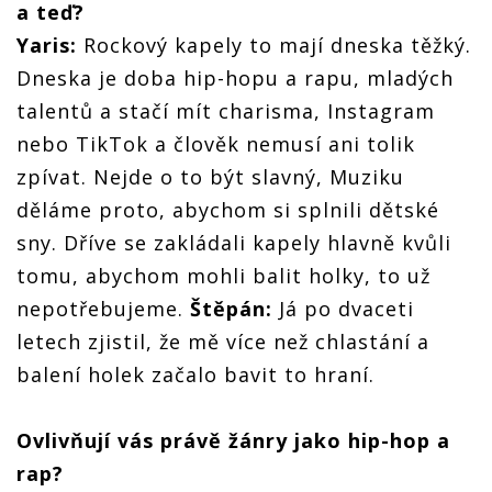
a teď?
Yaris:
Rockový kapely to mají dneska těžký.
Dneska je doba hip-hopu a rapu, mladých
talentů a stačí mít charisma, Instagram
nebo TikTok a člověk nemusí ani tolik
zpívat. Nejde o to být slavný, Muziku
děláme proto, abychom si splnili dětské
sny. Dříve se zakládali kapely hlavně kvůli
tomu, abychom mohli balit holky, to už
nepotřebujeme.
Štěpán:
Já po dvaceti
letech zjistil, že mě více než chlastání a
balení holek začalo bavit to hraní.
Ovlivňují vás právě žánry jako hip-hop a
rap?