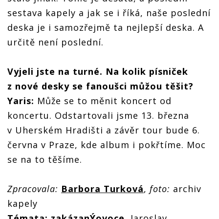
sestava kapely a jak se i říká, naše poslední
deska je i samozřejmě ta nejlepší deska. A
určitě není poslední.
Vyjeli jste na turné. Na kolik písniček
z nové desky se fanoušci můžou těšit?
Yaris:
Může se to měnit koncert od
koncertu. Odstartovali jsme 13. března
v Uherském Hradišti a závěr tour bude 6.
června v Praze, kde album i pokřtíme. Moc
se na to těšíme.
Zpracovala:
Barbora Turková
,
foto:
archiv
kapely
Témata:
zakázanÝovoce
, Jaroslav