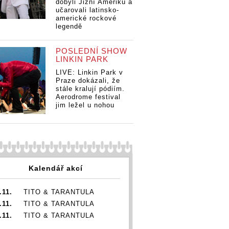
dobyli Jižní Ameriku a
učarovali latinsko-
americké rockové
legendě
POSLEDNÍ SHOW
LINKIN PARK
LIVE: Linkin Park v
Praze dokázali, že
stále kralují pódiím.
Aerodrome festival
jim ležel u nohou
Kalendář akcí
.11.
TITO & TARANTULA
.11.
TITO & TARANTULA
.11.
TITO & TARANTULA