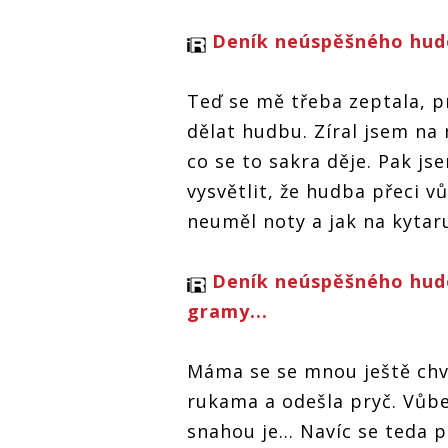
Deník neúspěšného hude
Teď se mě třeba zeptala, p
dělat hudbu. Zíral jsem na
co se to sakra děje. Pak jse
vysvětlit, že hudba přeci v
neuměl noty a jak na kytaru
Deník neúspěšného hude
gramy...
Máma se se mnou ještě chví
rukama a odešla pryč. Vůbec
snahou je… Navíc se teda p