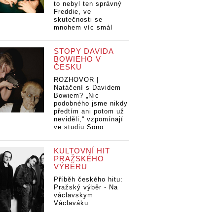
to nebyl ten správný
Freddie, ve
skutečnosti se
mnohem víc smál
STOPY DAVIDA
BOWIEHO V
ČESKU
ROZHOVOR |
Natáčení s Davidem
Bowiem? „Nic
podobného jsme nikdy
předtím ani potom už
neviděli,“ vzpomínají
ve studiu Sono
KULTOVNÍ HIT
PRAŽSKÉHO
VÝBĚRU
Příběh českého hitu:
Pražský výběr - Na
václavskym
Václaváku