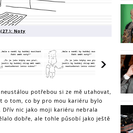
27.): Noty
 neúspěšného
Deník neúspěšného
níka (27.): Noty
hudebníka (27.): Noty
 neustálou potřebou si ze mě utahovat,
Deník neú
hudebníka 
 o tom, co by pro mou kariéru bylo
. Dřív nic jako moji kariéru nebrala
ělalo dobře, ale tohle působí jako ještě