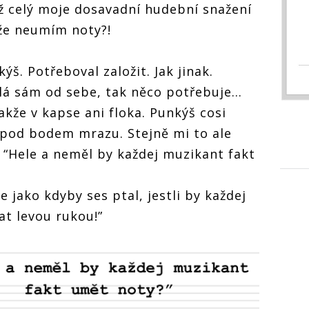
ž celý moje dosavadní hudební snažení
 že neumím noty?!
š. Potřeboval založit. Jak jinak.
lá sám od sebe, tak něco potřebuje…
kže v kapse ani floka. Punkýš cosi
 pod bodem mrazu. Stejně mi to ale
: “Hele a neměl by každej muzikant fakt
e jako kdyby ses ptal, jestli by každej
t levou rukou!”