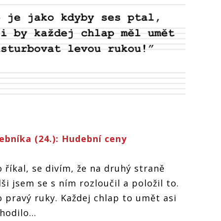
bníka (24.): Hudební ceny
říkal, se divím, že na druhý straně
i jsem se s ním rozloučil a položil to.
 pravý ruky. Každej chlap to umět asi
 hodilo…