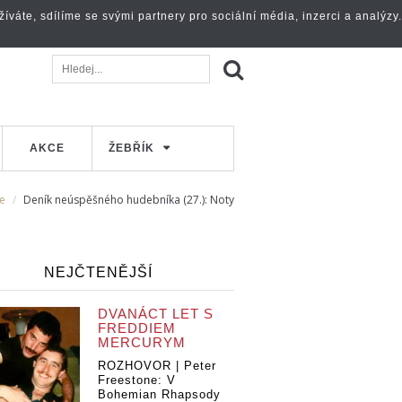
váte, sdílíme se svými partnery pro sociální média, inzerci a analýzy.
AKCE
ŽEBŘÍK
e
Deník neúspěšného hudebníka (27.): Noty
NEJČTENĚJŠÍ
DVANÁCT LET S
FREDDIEM
MERCURYM
ROZHOVOR | Peter
Freestone: V
Bohemian Rhapsody