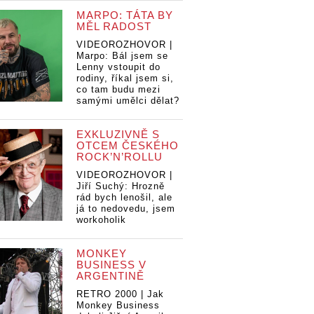
MARPO: TÁTA BY
MĚL RADOST
VIDEOROZHOVOR |
Marpo: Bál jsem se
Lenny vstoupit do
rodiny, říkal jsem si,
co tam budu mezi
samými umělci dělat?
EXKLUZIVNĚ S
OTCEM ČESKÉHO
ROCK’N’ROLLU
VIDEOROZHOVOR |
Jiří Suchý: Hrozně
rád bych lenošil, ale
Deník neúspěšného
Deník neúspěšn
já to nedovedu, jsem
hudebníka (27.): Noty
hudebníka (27.)
spěšného
workoholik
(27.): Noty
MONKEY
BUSINESS V
ARGENTINĚ
RETRO 2000 | Jak
Monkey Business