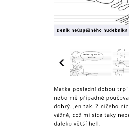
Deník neúspěšného hudebníka (
Deník neúspěšného
Deník
hudebníka (27.): Noty
hudeb
Matka poslední dobou trpí
Deník neúspěšného
hudebníka (27.): Noty
nebo mě případně poučovat
dobrý. Jen tak. Z ničeho nic
vážně, což mi sice taky ned
daleko větší hell.