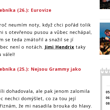
bníka (26.): Eurovize
roč neumím noty, když chci pořád tolik
 ni s otevřenou pusou a vůbec nechápal,
m se teda zmátořil a snažil se jí
ůbec není o notách.
Jimi Hendrix
taky
 válel!
bníka (25.): Nejsou Grammy jako
li dohadovala, ale pak jenom zalomila
05
 nechci domýšlet, co za tou její
06
08
řiznám, že mi nasadila brouka do hlavy.