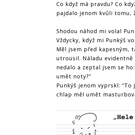
Co když má pravdu? Co kdy
pajdalo jenom kvůli tomu,
Shodou náhod mi volal Punký
Vždycky, když mi Punkýš vo
Měl jsem před kapesným, ta
utrousil. Náladu evidentně
nedalo a zeptal jsem se ho
umět noty?”
Punkýš jenom vyprskl: “To j
chlap měl umět masturbova