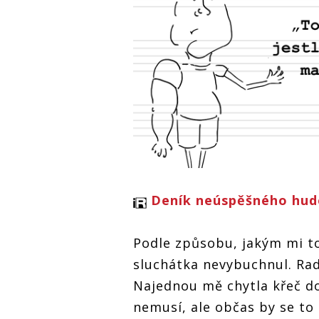
Deník neúspěšného hude
Podle způsobu, jakým mi to 
sluchátka nevybuchnul. Radš
Najednou mě chytla křeč do
nemusí, ale občas by se to