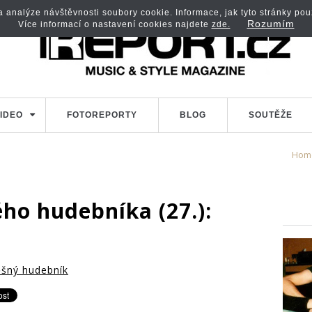
analýze návštěvnosti soubory cookie. Informace, jak tyto stránky použí
Rozumím
Více informací o nastavení cookies najdete
zde.
IDEO
FOTOREPORTY
BLOG
SOUTĚŽE
Hom
ho hudebníka (27.):
šný hudebník