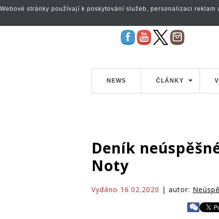
Webové stránky používají k poskytování služeb, personalizaci reklam a 
NEWS
ČLÁNKY
V
Deník neúspěšné
Noty
Vydáno 16.02.2020
| autor:
Neúspě