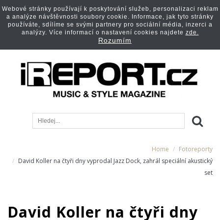
Webové stránky používají k poskytování služeb, personalizaci reklam
a analýze návštěvnosti soubory cookie. Informace, jak tyto stránky
používáte, sdílíme se svými partnery pro sociální média, inzerci a
analýzy. Více informací o nastavení cookies najdete
zde.
Rozumím
Home
Fotoreporty
David Koller na čtyři dny vyprodal Jazz Dock, zahrál speciální akustický
set
David Koller na čtyři dny