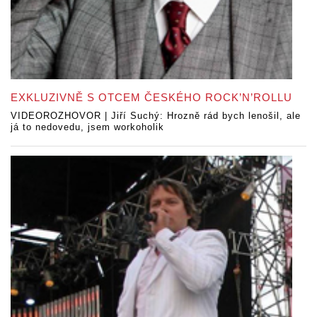
EXKLUZIVNĚ S OTCEM ČESKÉHO ROCK’N’ROLLU
VIDEOROZHOVOR | Jiří Suchý: Hrozně rád bych lenošil, ale
já to nedovedu, jsem workoholik