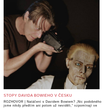
STOPY DAVIDA BOWIEHO V ČESKU
ROZHOVOR | Natáčení s Davidem Bowiem? „Nic podobného
jsme nikdy předtím ani potom už neviděli,“ vzpomínají ve