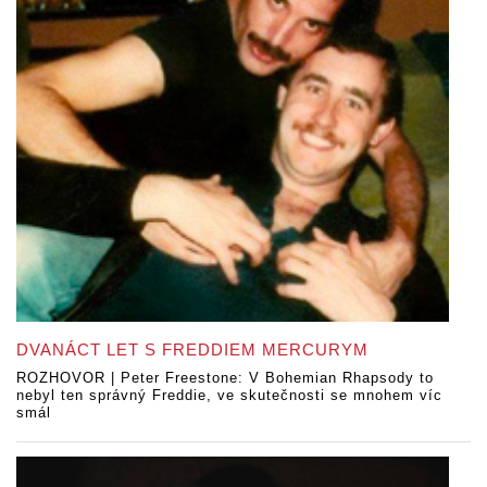
DVANÁCT LET S FREDDIEM MERCURYM
ROZHOVOR | Peter Freestone: V Bohemian Rhapsody to
nebyl ten správný Freddie, ve skutečnosti se mnohem víc
smál