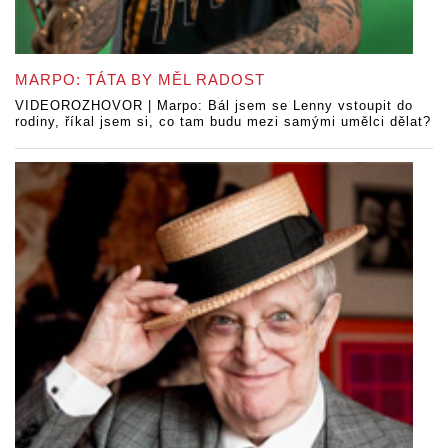
MARPO: TÁTA BY MĚL RADOST
VIDEOROZHOVOR | Marpo: Bál jsem se Lenny vstoupit do
rodiny, říkal jsem si, co tam budu mezi samými umělci dělat?