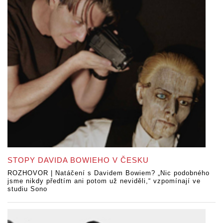
STOPY DAVIDA BOWIEHO V ČESKU
ROZHOVOR | Natáčení s Davidem Bowiem? „Nic podobného
jsme nikdy předtím ani potom už neviděli,“ vzpomínají ve
studiu Sono