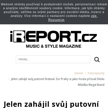
Webové stránky používají k poskytování služeb, personalizaci reklam
a analýze návštěvnosti soubory cookie. Informace, jak tyto stránky
používáte, sdílíme se svými partnery pro sociální média, inzerci a
analýzy. Více informací o nastavení cookies najdete
zde.
Rozumím
Home
Fotoreporty
Jelen zahájil svůj putovní festival. Do Prahy si jako hosta přizval Dědu
Mládka Illegal Band
Jelen zahájil svůj putovní