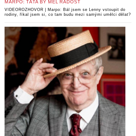
MARPO: TÁTA BY MĚL RADOST
VIDEOROZHOVOR | Marpo: Bál jsem se Lenny vstoupit do
rodiny, říkal jsem si, co tam budu mezi samými umělci dělat?