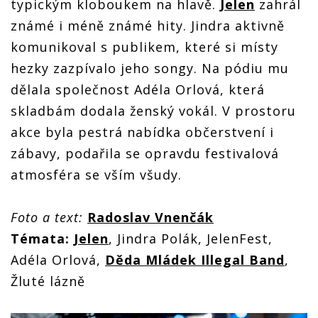
typickým kloboukem na hlavě.
Jelen
zahrál
známé i méně známé hity. Jindra aktivně
komunikoval s publikem, které si místy
hezky zazpívalo jeho songy. Na pódiu mu
dělala společnost Adéla Orlová, která
skladbám dodala ženský vokál. V prostoru
akce byla pestrá nabídka občerstvení i
zábavy, podařila se opravdu festivalová
atmosféra se vším všudy.
Foto a text:
Radoslav Vnenčák
Témata:
Jelen
, Jindra Polák, JelenFest,
Adéla Orlová,
Děda Mládek Illegal Band
,
Žluté lázně