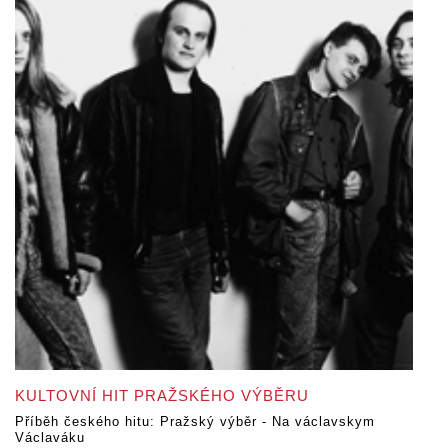
KULTOVNÍ HIT PRAŽSKÉHO VÝBĚRU
Příběh českého hitu: Pražský výběr - Na václavskym
Václaváku