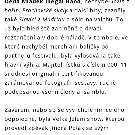
Děda Mládek Illegal Band
, nechyběl
Jožin z
bažin, Prachovské skály
a další hity, zazněly
také
Slavíci z Madridu
a sólo na valchu. To
už bylo hlediště zaplněné a diváci
roztančení a v dobré náladě. V tombole, ve
které nechyběl merch ani balíčky od
partnerů festivalu, byla vylosována také
hlavní výhra. Majitel lístku s číslem 000111
si odnesl originální certifikovanou
zarámovanou fotografii sestavy, ručně
podepsanou všemi členy ansámblu.
Závěrem, nebo spíše vyvrcholením celého
odpoledne, byla Velká Jelení show, kterou
provedl zpěvák Jindra Polák se svým