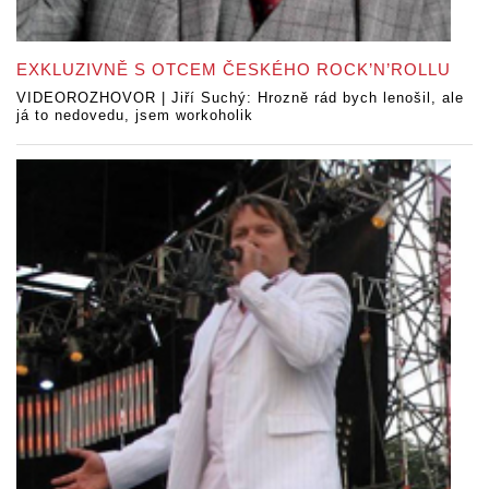
EXKLUZIVNĚ S OTCEM ČESKÉHO ROCK’N’ROLLU
VIDEOROZHOVOR | Jiří Suchý: Hrozně rád bych lenošil, ale
já to nedovedu, jsem workoholik