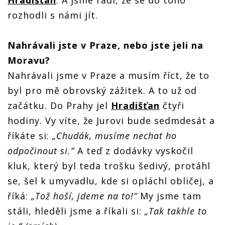
rozhodli s námi jít.
Nahr
ávali jste v Praze, nebo jste jeli na
Moravu?
Nahrávali jsme v Praze a musím říct, že to
byl pro mě obrovský zážitek. A to už od
začátku. Do Prahy jel
Hradišťan
čtyři
hodiny. Vy víte, že Jurovi bude sedmdesát a
říkáte si:
„Chudák, musíme nechat ho
odpočinout si.“
A teď z dodávky vyskočil
kluk, který byl teda trošku šedivý, protáhl
se, šel k umyvadlu, kde si opláchl obličej, a
říká:
„Tož hoší, jdeme na to!“
My jsme tam
stáli, hleděli jsme a říkali si:
„Tak takhle to