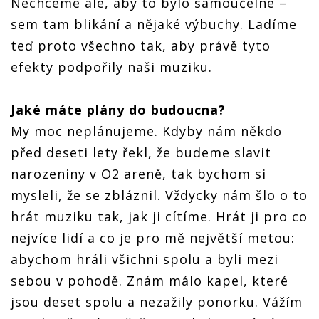
Nechceme ale, aby to bylo samoúčelné –
sem tam blikání a nějaké výbuchy. Ladíme
teď proto všechno tak, aby právě tyto
efekty podpořily naši muziku.
Jak
é
má
te pl
ány do budoucna?
My moc neplánujeme. Kdyby nám někdo
před deseti lety řekl, že budeme slavit
narozeniny v O2 areně, tak bychom si
mysleli, že se zbláznil. Vždycky nám šlo o to
hrát muziku tak, jak ji cítíme. Hrát ji pro co
nejvíce lidí a co je pro mě největší metou:
abychom hráli všichni spolu a byli mezi
sebou v pohodě. Znám málo kapel, které
jsou deset spolu a nezažily ponorku. Vážím