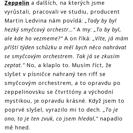
Zeppelin
a dalších, na kterých jsme
vyrůstali, pracovali ve studiu, producent
Martin Ledvina nám povídá:
„Tady by byl
hezký smyčcový orchestr…“
A my:
„To by byl,
ale kde ho vezmeme?“
A on říká:
„Víte, já mám
příští týden schůzku a měl bych něco nahrávat
se smyčcovým orchestrem. Tak já se zkusím
zeptat.“
No, a klaplo to. Musím říct, že
slyšet v písničce nahraný ten riff se
smyčcovým orchestrem, a to opravdu po
zeppelinovsku se čtvrttóny a východní
mystikou, je opravdu krásné. Když jsem to
poprvé slyšel, vyrazilo mi to dech.
„To je
ono, to je ten zvuk, co jsem hledal,“
napadlo
mě hned.