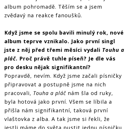
album pohromadě. Těším se a jsem
zvědavý na reakce fanoušků.
Když jsme se spolu bavili minulý rok, nov
é
album teprve vznikalo. Jako první singl
jste z něj př
ed t
ř
emi m
ěsíci vydali
Touhu a
pláč
. Proč právě tuhle píseň? Je dle vás
pro desku nějak signifikantní
?
Popravdě, nevím. Když jsme začali písničky
připravovat a postupně jsme na nich
pracovali,
Touha a pláč
nám šla od ruky,
byla hotová jako první. Všem se líbila a
přišla nám signifikantní, taková první
vlaštovka z alba. A tak jsme si řekli, že
jestli máme do světa pustit jednu písničku,