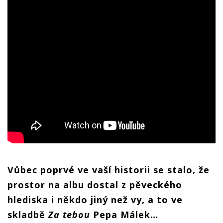
Vůbec poprv
é
ve vaší historii se stalo, že
prostor na albu dostal z pě
veck
é
ho
hlediska i někdo jiný než vy, a to ve
skladbě
Za tebou
Pepa M
álek…