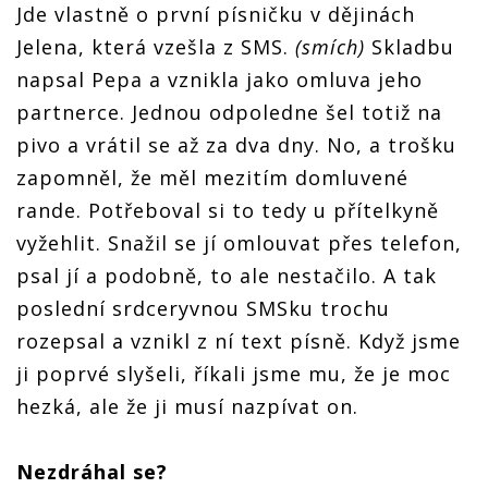
Jde vlastně o první písničku v dějinách
Jelena, která vzešla z SMS.
(smích)
Skladbu
napsal Pepa a vznikla jako omluva jeho
partnerce. Jednou odpoledne šel totiž na
pivo a vrátil se až za dva dny. No, a trošku
zapomněl, že měl mezitím domluvené
rande. Potřeboval si to tedy u přítelkyně
vyžehlit. Snažil se jí omlouvat přes telefon,
psal jí a podobně, to ale nestačilo. A tak
poslední srdceryvnou SMSku trochu
rozepsal a vznikl z ní text písně. Když jsme
ji poprvé slyšeli, říkali jsme mu, že je moc
hezká, ale že ji musí nazpívat on.
Nezdrá
hal se?