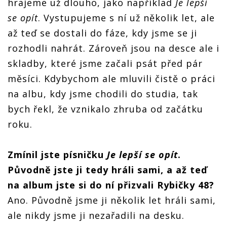
hrajeme už dlouho, jako například
Je lep
ší
se op
ít
. Vystupujeme s ní už několik let, ale
až teď se dostali do fáze, kdy jsme se ji
rozhodli nahrát. Zároveň jsou na desce ale i
skladby, které jsme začali psát před pár
měsíci. Kdybychom ale mluvili čistě o práci
na albu, kdy jsme chodili do studia, tak
bych řekl, že vznikalo zhruba od začátku
roku.
Zmínil jste písničku
Je lep
ší
se op
ít
.
Původně jste ji tedy hráli sami, a až teď
na album jste si do ní přizvali Rybič
ky 48?
Ano. Původně jsme ji několik let hráli sami,
ale nikdy jsme ji nezařadili na desku.