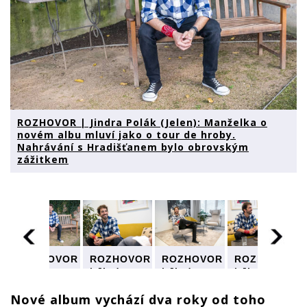
ROZHOVOR | Jindra Polák (Jelen): Manželka o
novém albu mluví jako o tour de hroby.
Nahrávání s Hradišťanem bylo obrovským
zážitkem
R
ROZHOVOR
ROZHOVOR
ROZHOVOR
ROZHOVOR
| Jindra
| Jindra
| Jindra
| Jindra
Polák
Polák
Polák
Polák
(Jelen):
(Jelen):
(Jelen):
(Jelen):
Nov
é
album vychází dva roky od toho