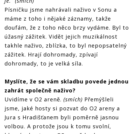
je.“ (smích)
Písničku jsme nahrávali naživo v Sonu a
máme z toho i nějaké záznamy, takže
doufám, že z toho něco brzy vydáme. Byl to
úžasný zážitek. Vidět jejich muzikálnost
takhle naživo, zblízka, to byl nepopsatelný
zážitek. Hrají dohromady, zpívají
dohromady, to je velká síla.
Myslíte, že se vám skladbu povede jednou
zahrát společně naž
ivo?
Uvidíme v O2 areně.
(smích)
Přemýšleli
jsme, jaké hosty si pozvat do O2 areny a
Jura s Hradišťanem byli poměrně jasnou
volbou. A protože jsou k tomu svolní,