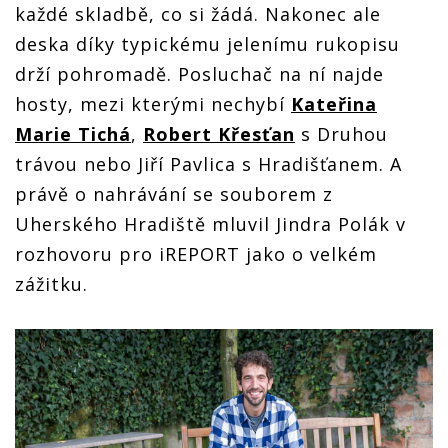
každé skladbě, co si žádá. Nakonec ale
deska díky typickému jelenímu rukopisu
drží pohromadě. Posluchač na ní najde
hosty, mezi kterými nechybí
Kateřina
Marie Tichá
,
Robert Křesťan
s Druhou
trávou nebo Jiří Pavlica s Hradišťanem. A
právě o nahrávání se souborem z
Uherského Hradiště mluvil Jindra Polák v
rozhovoru pro iREPORT jako o velkém
zážitku.