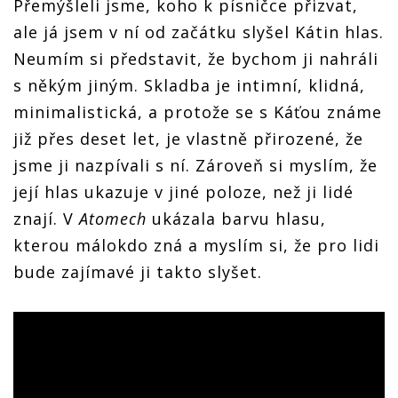
Přemýšleli jsme, koho k písničce přizvat,
ale já jsem v ní od začátku slyšel Kátin hlas.
Neumím si představit, že bychom ji nahráli
s někým jiným. Skladba je intimní, klidná,
minimalistická, a protože se s Káťou známe
již přes deset let, je vlastně přirozené, že
jsme ji nazpívali s ní. Zároveň si myslím, že
její hlas ukazuje v jiné poloze, než ji lidé
znají. V
Atomech
ukázala barvu hlasu,
kterou málokdo zná a myslím si, že pro lidi
bude zajímavé ji takto slyšet.