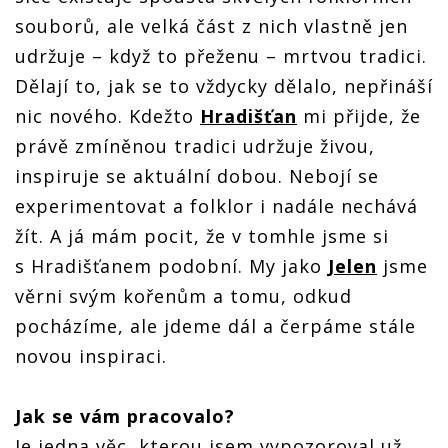
souborů, ale velká část z nich vlastně jen
udržuje – když to přeženu – mrtvou tradici.
Dělají to, jak se to vždycky dělalo, nepřináší
nic nového. Kdežto
Hradišťan
mi přijde, že
právě zmíněnou tradici udržuje živou,
inspiruje se aktuální dobou. Nebojí se
experimentovat a folklor i nadále nechává
žít. A já mám pocit, že v tomhle jsme si
s Hradišťanem podobní. My jako
Jelen
jsme
věrni svým kořenům a tomu, odkud
pocházíme, ale jdeme dál a čerpáme stále
novou inspiraci.
Jak se vám pracovalo?
Je jedna věc, kterou jsem vypozoroval už