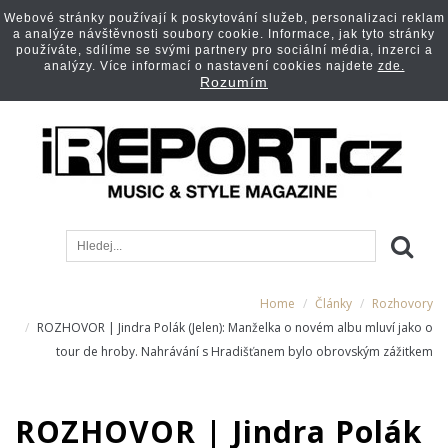
Webové stránky používají k poskytování služeb, personalizaci reklam
a analýze návštěvnosti soubory cookie. Informace, jak tyto stránky
používáte, sdílíme se svými partnery pro sociální média, inzerci a
analýzy. Více informací o nastavení cookies najdete
zde.
Rozumím
Home
Články
Rozhovory
ROZHOVOR | Jindra Polák (Jelen): Manželka o novém albu mluví jako o
tour de hroby. Nahrávání s Hradišťanem bylo obrovským zážitkem
ROZHOVOR | Jindra Polák