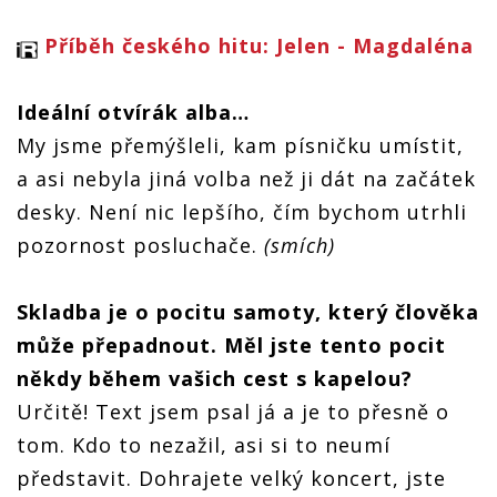
Příběh českého hitu: Jelen - Magdaléna
Ide
ální otvírák alba…
My jsme přemýšleli, kam písničku umístit,
a asi nebyla jiná volba než ji dát na začátek
desky. Není nic lepšího, čím bychom utrhli
pozornost posluchače.
(smích)
Skladba je o pocitu samoty, který člověka
může přepadnout. Měl jste tento pocit
někdy bě
hem va
šich cest s kapelou?
Určitě! Text jsem psal já a je to přesně o
tom. Kdo to nezažil, asi si to neumí
představit. Dohrajete velký koncert, jste