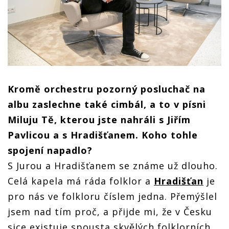
Kromě orchestru pozorný posluchač na
albu zaslechne tak
é
cimb
ál, a to v písni
Miluju Tě, kterou jste nahrá
li s
Jiří
m
Pavlicou a s
Hradišťanem. Koho tohle
spojení napadlo?
S Jurou a Hradišťanem se známe už dlouho.
Celá kapela má ráda folklor a
Hradišťan
je
pro nás ve folkloru číslem jedna. Přemýšlel
jsem nad tím proč, a přijde mi, že v Česku
sice existuje spousta skvělých folklorních