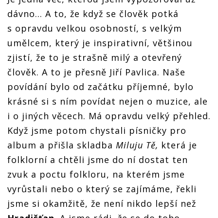
dávno… A to, že když se člověk potká
s opravdu velkou osobností, s velkým
umělcem, který je inspirativní, většinou
zjistí, že to je strašně milý a otevřený
člověk. A to je přesně Jiří Pavlica. Naše
povídání bylo od začátku příjemné, bylo
krásné si s ním povídat nejen o muzice, ale
i o jiných věcech. Má opravdu velký přehled.
Když jsme potom chystali písničky pro
album a přišla skladba
Miluju Tě,
která je
folklorní a chtěli jsme do ní dostat ten
zvuk a poctu folkloru, na kterém jsme
vyrůstali nebo o který se zajímáme, řekli
jsme si okamžitě, že není nikdo lepší než
Hradišťan
. A jsme rádi, že se do toho