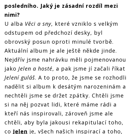
Manželka
Manželka
Manželka
Manželka
posledního. Jaký je zásadní rozdíl mezi
o novém
o novém
o novém
o novém
í
albu mluví
albu mluví
albu mluví
albu mluví
nimi?
jako o
jako o
jako o
jako o
tour de
tour de
tour de
tour de
U alba
Věci a sny
, které vzniklo s velkým
hroby.
hroby.
hroby.
hroby.
odstupem od předchozí desky, byl
Nahrávání
Nahrávání
Nahrávání
Nahrávání
s
s
s
s
obrovský posun oproti minulé tvorbě.
nem
Hradišťanem
Hradišťanem
Hradišťanem
Hradišťanem
bylo
bylo
bylo
bylo
Aktuální album je ale ještě někde jinde.
m
obrovským
obrovským
obrovským
obrovským
Nejdřív jsme nahrávku měli pojmenovanou
zážitkem
zážitkem
zážitkem
zážitkem
jako
Jelen a hosté
, a pak jsme jí začali říkat
Jelení guláš
. A to proto, že jsme se rozhodli
nadělit si album k desátým narozeninám a
nechtěli jsme se držet zpátky. Chtěli jsme
si na něj pozvat lidi, které máme rádi a
kteří nás inspirovali, zároveň jsme ale
chtěli, aby byla jakousi rekapitulací toho,
co
Jelen
je, všech našich inspirací a toho,