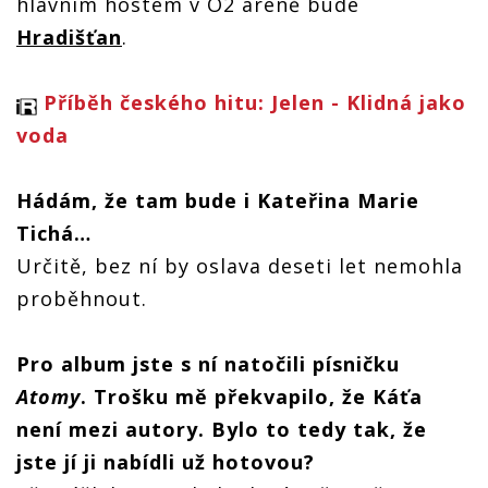
hlavním hostem v O2 areně bude
Hradišťan
.
Příběh českého hitu: Jelen - Klidná jako
voda
Hádám, že tam bude i Kateř
ina Marie
Tich
á…
Určitě, bez ní by oslava deseti let nemohla
proběhnout.
Pro album jste s ní
nato
čili písničku
Atomy
. Trošku mě překvapilo, ž
e K
áťa
není mezi autory. Bylo to tedy tak, že
jste jí ji nabídli už hotovou?