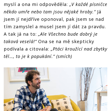
myslí a ona mi odpověděla:
„V každé písničce
někdo umře nebo tam jsou nějaké hroby.“
Já
jsem jí nejdříve oponoval, pak jsem se nad
tím zamyslel a musel jsem jí dát za pravdu.
A tak já na to:
„Ale Všechno bude dobrý je
taková veselá!“
Ona se na mě skepticky
podívala a citovala:
„Ptáci kroužící nad zbytky
těl…, to je k popukání.“ (smích)