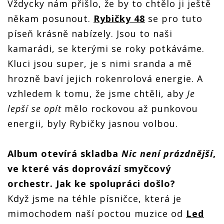
Vždycky nám přišlo, že by to chtělo ji ještě
někam posunout.
Rybičky 48
se pro tuto
píseň krásně nabízely. Jsou to naši
kamarádi, se kterými se roky potkáváme.
Kluci jsou super, je s nimi sranda a mě
hrozně baví jejich rokenrolová energie. A
vzhledem k tomu, že jsme chtěli, aby
Je
lep
ší
se op
ít
mělo rockovou až punkovou
energii, byly Rybičky jasnou volbou.
Album otevírá skladba
Nic není prázdnější
,
ve kter
é
vás doprovází smyčcový
orchestr. Jak ke spolupráci doš
lo?
Když jsme na téhle písničce, která je
mimochodem naší poctou muzice od
Led