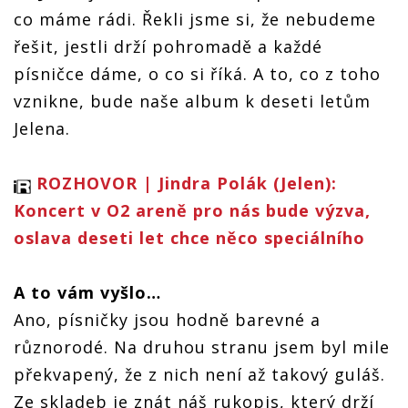
co máme rádi. Řekli jsme si, že nebudeme
řešit, jestli drží pohromadě a každé
písničce dáme, o co si říká. A to, co z toho
vznikne, bude naše album k deseti letům
Jelena.
ROZHOVOR | Jindra Polák (Jelen):
Koncert v O2 areně pro nás bude výzva,
oslava deseti let chce něco speciálního
A to vám vyšlo…
Ano, písničky jsou hodně barevné a
různorodé. Na druhou stranu jsem byl mile
překvapený, že z nich není až takový guláš.
Ze skladeb je znát náš rukopis, který drží