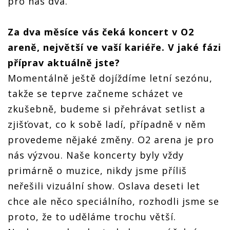
pro nás dva.
Za dva měsíce vás čeká
koncert v
O2
aren
ě, největší ve vaší kariéř
e. V
jak
é
fá
zi
p
říprav aktuálně
jste?
Momentálně ještě dojíždíme letní sezónu,
takže se teprve začneme scházet ve
zkušebně, budeme si přehrávat setlist a
zjišťovat, co k sobě ladí, případně v něm
provedeme nějaké změny. O2 arena je pro
nás výzvou. Naše koncerty byly vždy
primárně o muzice, nikdy jsme příliš
neřešili vizuální show. Oslava deseti let
chce ale něco speciálního, rozhodli jsme se
proto, že to uděláme trochu větší.