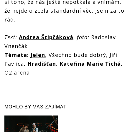
si toho, že nás ještě nepotkala a vnímám,
že nejde o zcela standardní věc. Jsem za to
rád.
Text:
Andrea Štipčáková
,
foto:
Radoslav
Vnenčák
Témata:
Jelen
, Všechno bude dobrý, Jiří
Pavlica,
Hradišťan
,
Kateřina Marie Tichá
,
O2 arena
MOHLO BY VÁS ZAJÍMAT