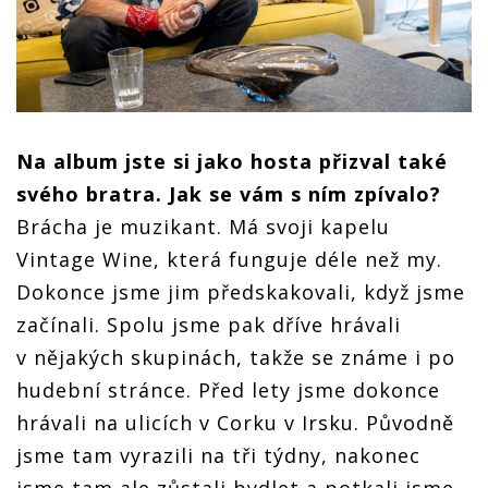
Na album jste si jako hosta přizval tak
é
sv
é
ho bratra. Jak se vám s ním zpí
valo?
Brácha je muzikant. Má svoji kapelu
Vintage Wine, která funguje déle než my.
Dokonce jsme jim předskakovali, když jsme
začínali. Spolu jsme pak dříve hrávali
v nějakých skupinách, takže se známe i po
hudební stránce. Před lety jsme dokonce
hrávali na ulicích v Corku v Irsku. Původně
jsme tam vyrazili na tři týdny, nakonec
jsme tam ale zůstali bydlet a potkali jsme