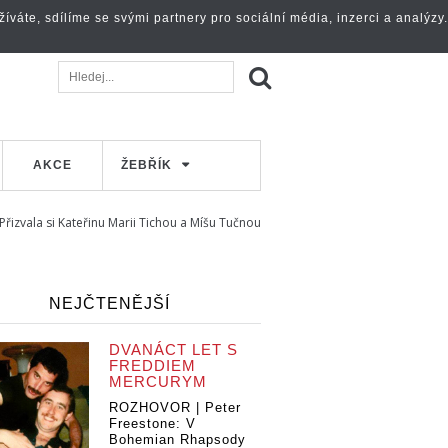
váte, sdílíme se svými partnery pro sociální média, inzerci a analýzy.
AKCE
ŽEBŘÍK
řizvala si Kateřinu Marii Tichou a Míšu Tučnou
NEJČTENĚJŠÍ
DVANÁCT LET S
FREDDIEM
MERCURYM
ROZHOVOR | Peter
Freestone: V
Bohemian Rhapsody