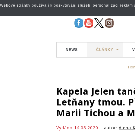
Webové stránky používají k poskytování služeb, personalizaci reklam a 
NEWS
ČLÁNKY
V
Ho
Kapela Jelen ta
Letňany tmou. Př
Marii Tichou a 
Vydáno 14.08.2020
| autor:
Alena 