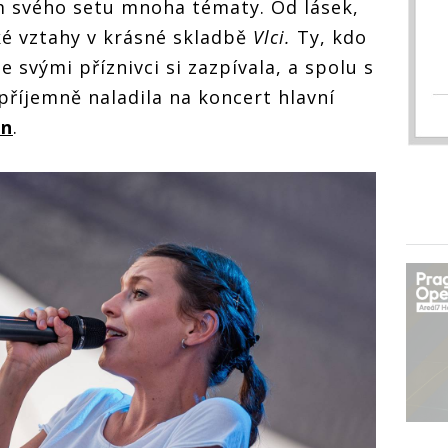
 svého setu mnoha tématy. Od lásek,
é vztahy v krásné skladbě
Vlci.
Ty, kdo
e svými příznivci si zazpívala, a spolu s
říjemně naladila na koncert hlavní
en
.