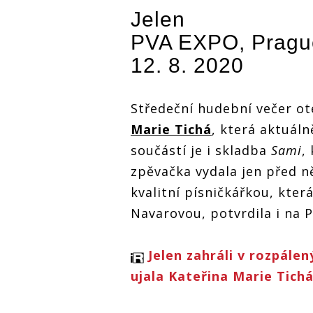
tančila na Prague
tančila na 
ue
tančila na Prague
Jelen
Kemp Letňany
Kemp Letň
Kemp Letňany
tmou. Přizvala si
tmou. Přizv
i
tmou. Přizvala si
PVA EXPO, Pragu
Kateřinu Marii
Kateřinu Ma
Kateřinu Marii
Tichou a Míšu
Tichou a M
Tichou a Míšu
12. 8. 2020
Tučnou
Tučnou
Tučnou
Středeční hudební večer o
Marie Tichá
, která aktuáln
součástí je i skladba
Sami
,
zpěvačka vydala jen před ně
kvalitní písničkářkou, kte
Navarovou, potvrdila i na
Jelen zahráli v rozpále
ujala Kateřina Marie Tich