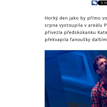
Horký den jako by přímo vo
srpna vystoupila v areálu
přivezla předskokanku Kat
překvapila fanoušky další