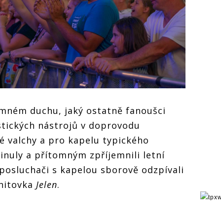
jemném duchu, jaký ostatně fanoušci
ustických nástrojů v doprovodu
ré valchy a pro kapelu typického
inuly a přítomným zpříjemnili letní
 posluchači s kapelou sborově odzpívali
 hitovka
Jelen
.