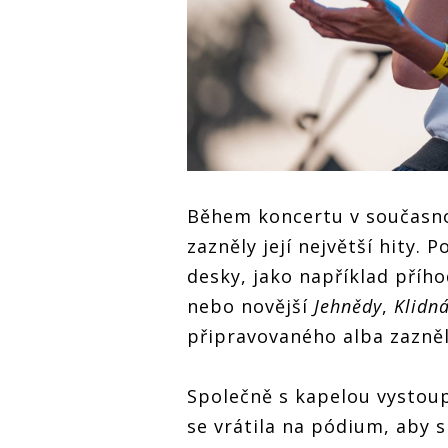
Během koncertu v současnos
zazněly její největší hity.
desky, jako například příh
nebo novější
Jehnědy
,
Klidn
připravovaného alba zazně
Společně s kapelou vystou
se vrátila na pódium, aby s