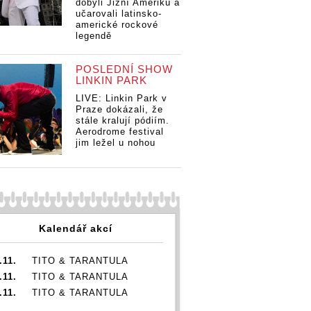
dobyli Jižní Ameriku a
 na Prague
tančila na Prague
ta
učarovali latinsko-
etňany
Kemp Letňany
Ke
americké rockové
řizvala si
tmou. Přizvala si
tm
legendě
u Marii
Kateřinu Marii
Ka
 a Míšu
Tichou a Míšu
Ti
Kapela Jelen
u
Tučnou
Tu
tančila na Prague
POSLEDNÍ SHOW
Kemp Letňany
LINKIN PARK
tmou. Přizvala si
LIVE: Linkin Park v
Kateřinu Marii
Praze dokázali, že
Tichou a Míšu
stále kralují pódiím.
Tučnou
Aerodrome festival
jim ležel u nohou
Kalendář akcí
.11.
TITO & TARANTULA
.11.
TITO & TARANTULA
.11.
TITO & TARANTULA