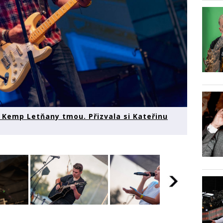
e Kemp Letňany tmou. Přizvala si Kateřinu
en
Kapela
Kapela Jelen
Kapela Jelen