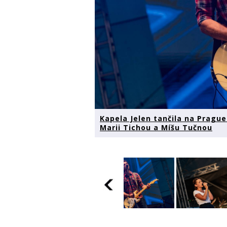
Kapela Jelen tančila na Pragu
Marii Tichou a Míšu Tučnou
Kapela Jelen
Kapela Jel
Kapela Jelen