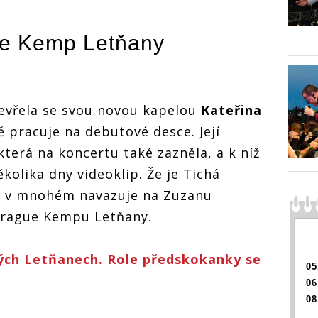
Prague
tančila
tančila na Prague
tančila na Prague
any
Kemp L
Kemp Letňany
Kemp Letňany
ala si
tmou. P
tmou. Přizvala si
tmou. Přizvala si
e Kemp Letňany
rii
Kateřin
Kateřinu Marii
Kateřinu Marii
íšu
Tichou
Tichou a Míšu
Tichou a Míšu
Tučno
Tučnou
Tučnou
tevřela se svou novou kapelou
Kateřina
ě pracuje na debutové desce. Její
 která na koncertu také zazněla, a k níž
kolika dny videoklip. Že je Tichá
rá v mnohém navazuje na Zuzanu
 Prague Kempu Letňany.
ných Letňanech. Role předskokanky se
05
á
06
08