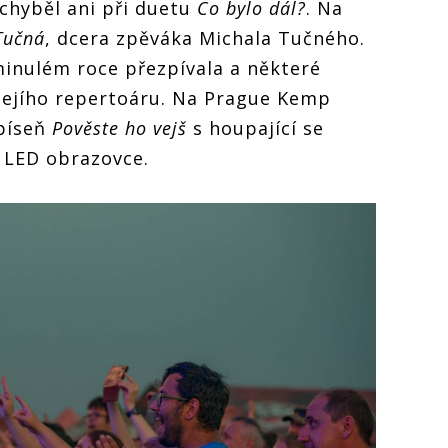
nechyběl ani při duetu
Co bylo dál?
. Na
Tučná
, dcera zpěváka Michala Tučného.
minulém roce přezpívala a některé
 jejího repertoáru. Na Prague Kemp
 píseň
Pověste ho vejš
s houpající se
 LED obrazovce.