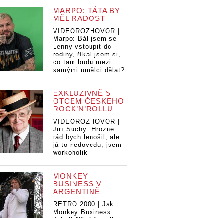
MARPO: TÁTA BY
MĚL RADOST
VIDEOROZHOVOR |
Marpo: Bál jsem se
Lenny vstoupit do
rodiny, říkal jsem si,
co tam budu mezi
samými umělci dělat?
EXKLUZIVNĚ S
OTCEM ČESKÉHO
ROCK’N’ROLLU
VIDEOROZHOVOR |
Jiří Suchý: Hrozně
rád bych lenošil, ale
já to nedovedu, jsem
workoholik
MONKEY
BUSINESS V
ARGENTINĚ
RETRO 2000 | Jak
 Jelen
Kapela Jelen
Ka
Monkey Business