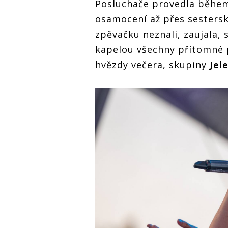
Posluchače provedla během
osamocení až přes sestersk
zpěvačku neznali, zaujala, s
kapelou všechny přítomné p
hvězdy večera, skupiny
Jel