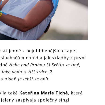
ti jedné z nejoblíbenějších kapel
 Posluchačům nabídla jak skladby z první
odně
Nebe nad Prahou
či
Světlo ve tmě
,
á jako voda
a
Vlčí srdce
. Z
la píseň
Je lepší se opít.
pila také
Kateřina Marie Tichá
, která
 Jeleny zazpívala společný singl