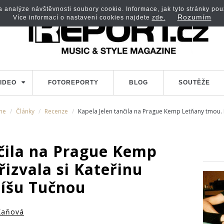
analýze návštěvnosti soubory cookie. Informace, jak tyto stránky použí
Rozumím
Více informací o nastavení cookies najdete
zde.
IDEO
FOTOREPORTY
BLOG
SOUTĚŽE
me
Články
Recenze
Kapela Jelen tančila na Prague Kemp Letňany tmou. P
nčila na Prague Kemp
izvala si Kateřinu
Míšu Tučnou
Kaňová