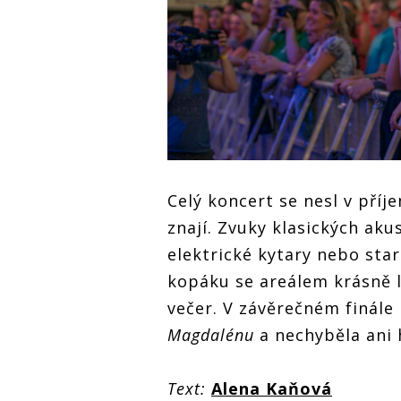
Celý koncert se nesl v pří
znají. Zvuky klasických ak
elektrické kytary nebo sta
kopáku se areálem krásně l
večer. V závěrečném finále
Magdalénu
a nechyběla ani
Text:
Alena Kaňová