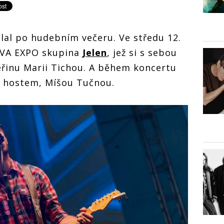
lal po hudebním večeru. Ve středu 12.
 PVA EXPO skupina
Jelen
, jež si s sebou
eřinu Marii Tichou. A během koncertu
m hostem, Míšou Tučnou.