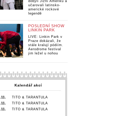
dobyli Jižní Ameriku a
učarovali latinsko-
americké rockové
legendě
POSLEDNÍ SHOW
LINKIN PARK
LIVE: Linkin Park v
Praze dokázali, že
stále kralují pódiím.
Aerodrome festival
jim ležel u nohou
Kalendář akcí
.11.
TITO & TARANTULA
.11.
TITO & TARANTULA
.11.
TITO & TARANTULA