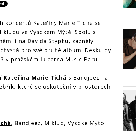
ch koncertů Kateřiny Marie Tiché se
M klubu ve Vysokém Mýtě. Spolu s
ěmi i na Davida Stypku, zazněly
 chystá pro své druhé album. Desku by
23 v pražském Lucerna Music Baru.
pí
Kateřina Marie Tichá
s Bandjeez na
břík, které se uskuteční v prostorech
ichá
, Bandjeez, M klub, Vysoké Mýto