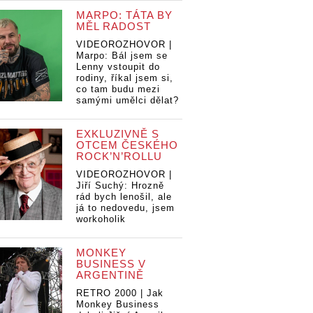
MARPO: TÁTA BY
MĚL RADOST
VIDEOROZHOVOR |
Marpo: Bál jsem se
Lenny vstoupit do
rodiny, říkal jsem si,
co tam budu mezi
samými umělci dělat?
EXKLUZIVNĚ S
OTCEM ČESKÉHO
ROCK’N’ROLLU
VIDEOROZHOVOR |
Jiří Suchý: Hrozně
rád bych lenošil, ale
já to nedovedu, jsem
workoholik
MONKEY
BUSINESS V
ARGENTINĚ
RETRO 2000 | Jak
Monkey Business