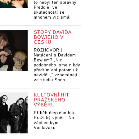
to nebyl ten správný
Freddie, ve
skutečnosti se
mnohem víc smál
STOPY DAVIDA
BOWIEHO V
ČESKU
ROZHOVOR |
Natáčení s Davidem
Bowiem? „Nic
podobného jsme nikdy
předtím ani potom už
neviděli,“ vzpomínají
ve studiu Sono
KULTOVNÍ HIT
PRAŽSKÉHO
VÝBĚRU
Příběh českého hitu:
Pražský výběr - Na
václavskym
Václaváku