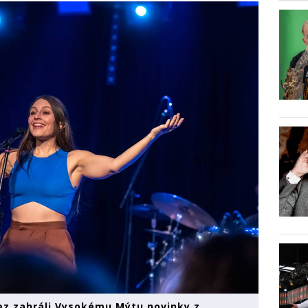
ez zahráli Vysokému Mýtu novinky z