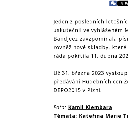
Jeden z posledních letošní
uskutečnil ve vyhlášeném 
Bandjeez zavzpomínala písn
rovněž nové skladby, které
ráda pokřtila 11. dubna 20
Už 31. března 2023 vystou
předávání Hudebních cen Že
DEPO2015 v Plzni.
Foto:
Kamil Klembara
Témata:
Kateřina Marie T