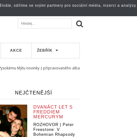
váte, sdílíme se svými partnery pro sociální média, inzerci a analýzy.
AKCE
ŽEBŘÍK
i Vysokému Mýtu novinky z připravovaného alba
NEJČTENĚJŠÍ
DVANÁCT LET S
FREDDIEM
MERCURYM
ROZHOVOR | Peter
Freestone: V
Bohemian Rhapsody