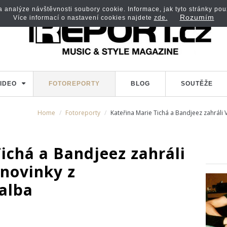
analýze návštěvnosti soubory cookie. Informace, jak tyto stránky použí
Rozumím
Více informací o nastavení cookies najdete
zde.
IDEO
FOTOREPORTY
BLOG
SOUTĚŽE
Home
Fotoreporty
Kateřina Marie Tichá a Bandjeez zahrál
ichá a Bandjeez zahráli
novinky z
alba