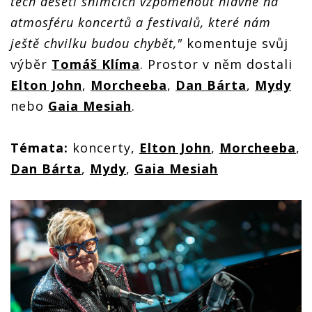
těch deseti snímcích vzpomenout hlavně na
atmosféru koncertů a festivalů, které nám
ještě chvilku budou chybět,"
komentuje svůj
výběr
Tomáš Klíma
. Prostor v něm dostali
Elton John
,
Morcheeba
,
Dan Bárta
,
Mydy
nebo
Gaia Mesiah
.
Témata:
koncerty,
Elton John
,
Morcheeba
,
Dan Bárta
,
Mydy
,
Gaia Mesiah