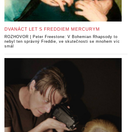
DVANÁCT LET S FREDDIEM MERCURYM
ROZHOVOR | Peter Freestone: V Bohemian Rhapsody to
nebyl ten správný Freddie, ve skutečnosti se mnohem víc
smál