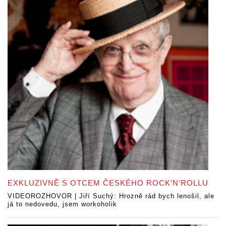
EXKLUZIVNĚ S OTCEM ČESKÉHO ROCK’N’ROLLU
VIDEOROZHOVOR | Jiří Suchý: Hrozně rád bych lenošil, ale
já to nedovedu, jsem workoholik