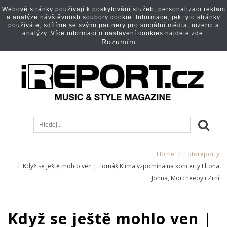
Webové stránky používají k poskytování služeb, personalizaci reklam
a analýze návštěvnosti soubory cookie. Informace, jak tyto stránky
používáte, sdílíme se svými partnery pro sociální média, inzerci a
analýzy. Více informací o nastavení cookies najdete
zde.
Rozumím
Home
Fotoreporty
Když se ještě mohlo ven | Tomáš Klíma vzpomíná na koncerty Eltona
Johna, Morcheeby i Zrní
Když se ještě mohlo ven |