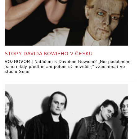
STOPY DAVIDA BOWIEHO V ČESKU
ROZHOVOR | Natáčení s Davidem Bowiem? „Nic podobného
jsme nikdy předtím ani potom už neviděli,“ vzpomínají ve
studiu Sono