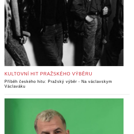
KULTOVNÍ HIT PRAŽSKÉHO VÝBĚRU
Příběh českého hitu: Pražský výběr - Na václavskym
Václaváku