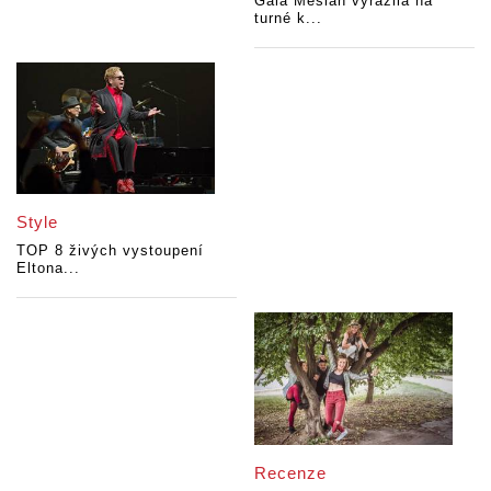
Gaia Mesiah vyrazila na
turné k...
Style
TOP 8 živých vystoupení
Eltona...
Recenze