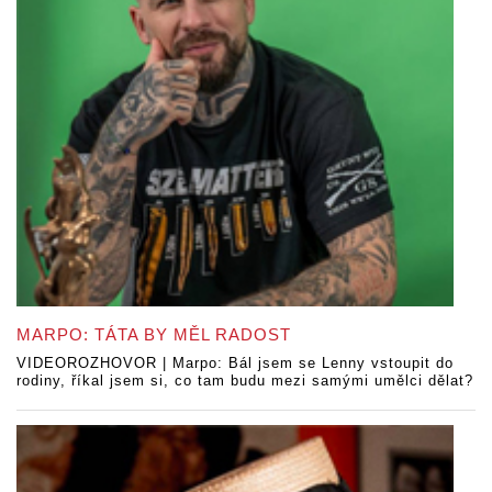
MARPO: TÁTA BY MĚL RADOST
VIDEOROZHOVOR | Marpo: Bál jsem se Lenny vstoupit do
rodiny, říkal jsem si, co tam budu mezi samými umělci dělat?